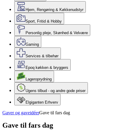
Hjem, Rengøring & Køkkenudstyr
Sport, Fritid & Hobby
Personlig pleje, Skønhed & Velvære
Gaming
Services & tilbehør
Epoq køkken & bryggers
Lageroprydning
Ugens tilbud - og andre gode priser
Elgiganten Erhverv
Gaver og gaveidéer
Gave til fars dag
Gave til fars dag