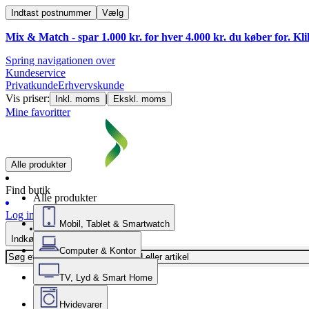
Indtast postnummer
Vælg
Mix & Match - spar 1.000 kr. for hver 4.000 kr. du køber for. Kl
Spring navigationen over
Kundeservice
Privatkunde
Erhvervskunde
Vis priser:
|
Inkl. moms
Ekskl. moms
Mine favoritter
Alle produkter
Find butik
Alle produkter
Log ind
Mobil, Tablet & Smartwatch
Indkøbskurv
Computer & Kontor
TV, Lyd & Smart Home
Hvidevarer