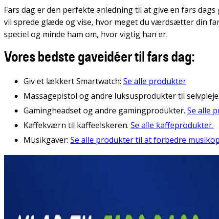
Fars dag er den perfekte anledning til at give en fars dags 
vil sprede glæde og vise, hvor meget du værdsætter din far
speciel og minde ham om, hvor vigtig han er.
Vores bedste gaveidéer til fars dag:
Giv et lækkert Smartwatch:
Se alle produkter
Massagepistol og andre luksusprodukter til selvpleje
Gamingheadset og andre gamingprodukter.
Se alle 
Kaffekværn til kaffeelskeren.
Se alle kaffeprodukter.
Musikgaver:
Se alle produkter til at forbedre musiko