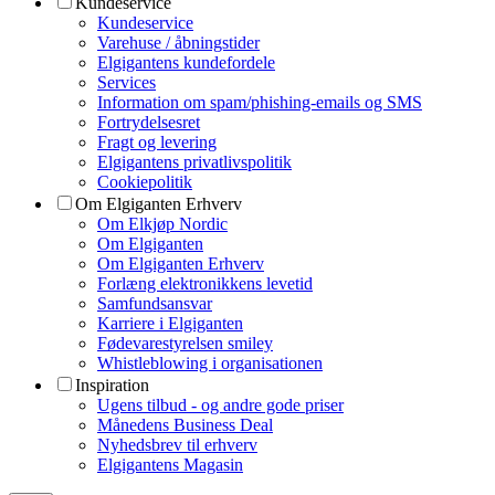
Kundeservice
Kundeservice
Varehuse / åbningstider
Elgigantens kundefordele
Services
Information om spam/phishing-emails og SMS
Fortrydelsesret
Fragt og levering
Elgigantens privatlivspolitik
Cookiepolitik
Om Elgiganten Erhverv
Om Elkjøp Nordic
Om Elgiganten
Om Elgiganten Erhverv
Forlæng elektronikkens levetid
Samfundsansvar
Karriere i Elgiganten
Fødevarestyrelsen smiley
Whistleblowing i organisationen
Inspiration
Ugens tilbud - og andre gode priser
Månedens Business Deal
Nyhedsbrev til erhverv
Elgigantens Magasin