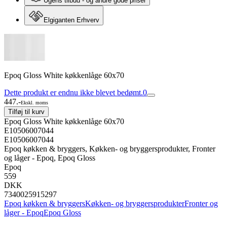
Ugens tilbud - og andre gode priser
Elgiganten Erhverv
Epoq Gloss White køkkenlåge 60x70
Dette produkt er endnu ikke blevet bedømt.
0
447.-
Ekskl. moms
Tilføj til kurv
Epoq Gloss White køkkenlåge 60x70
E10506007044
E10506007044
Epoq køkken & bryggers, Køkken- og bryggersprodukter, Fronter
og låger - Epoq, Epoq Gloss
Epoq
559
DKK
7340025915297
Epoq køkken & bryggers
Køkken- og bryggersprodukter
Fronter og
låger - Epoq
Epoq Gloss