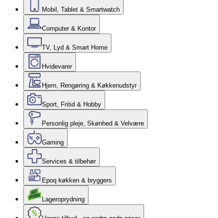
Mobil, Tablet & Smartwatch
Computer & Kontor
TV, Lyd & Smart Home
Hvidevarer
Hjem, Rengøring & Køkkenudstyr
Sport, Fritid & Hobby
Personlig pleje, Skønhed & Velvære
Gaming
Services & tilbehør
Epoq køkken & bryggers
Lageroprydning