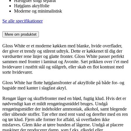
Hængsler solgt separat
Højglans akrylfolie
Moderne og minimalistisk
Se alle specifikationer
Mere om produktet
Gloss White er et moderne køkken med blanke, hvide overflader,
der giver et trendy og stilrent udtryk. Dette er køkkenet til dig der
værdsætter rene linjer og glatte fronter. Gloss White passer perfekt
sammen med fronter i laminat og Avonite. Sæt prikken over i’et med
hvidevarer i rustfrit stål og stålgreb, eller skab en flot kontrast med
sorte hvidevarer.
Gloss White har flotte højglansfronter af akrylfolie på både for- og
bagside med kanter i slagfast akryl.
Rengør låger og skuffefronter med en blød, fugtig klud. Hvis det er
nødvendigt kan et mildt rengøringsmiddel bruges. Undgå
rengøringsmidler der indeholder ammoniak, alkohol, samt blegende
eller slibende stoffer. Tør efter med rent vand og derefter med en ren
og tør klud. Fjern alle former for affald, så overfladen ikke
misfarves. Glem ikke at tørre bunden af lågerne. Undgå at placere
maskiner der producerer damp, som f.eks. elkedel eller