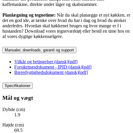
kaffemaskine, direkte under låger og skabsrammer.
Planlægning og tegnetime:
Når du skal planægge et nyt køkken, er
det en god ide, at tænke over hvad du har i dag og hvad du ønsker
anderledes. Hvordan skal køkkenet bruges og hvor mange er I i
hustanden? Download vores tegneværktøj eller bestil en time hos en
af vores dygtige køkkensælgere.
Manualer, downloads, garanti og support
Vilkår og betingelser (dansk)
[
pdf
]
Forsikringsdokument - IPID (dansk)
[
pdf
]
Bæredygtighedsdokument (dansk)
[
pdf
]
Specifikationer
Mål og vægt
Dybde (cm)
1.9
Højde (cm)
69.5