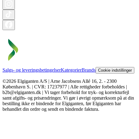
Salgs- og leveringsbetingelser
Kategorier
Brands
Cookie indstillinger
©2026 Elgiganten A/S | Arne Jacobsens Allé 16, 2. - 2300
København S. | CVR: 17237977 | Alle rettigheder forbeholdes |
b2b@elgiganten.dk | Vi tager forbehold for tryk- og korrekturfejl
samt afgifts- og prisændringer. Vi gør i øvrigt opmærksom på at din
bestilling ikke er bindende for Elgiganten, før Elgiganten har
behandlet din ordre og sendt en bindende faktura.