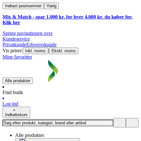
Indtast postnummer
Vælg
Mix & Match - spar 1.000 kr. for hver 4.000 kr. du køber for.
Klik
her
Spring navigationen over
Kundeservice
Privatkunde
Erhvervskunde
Vis priser:
|
Inkl. moms
Ekskl. moms
Mine favoritter
Alle produkter
Find butik
Log ind
Indkøbskurv
Alle produkter