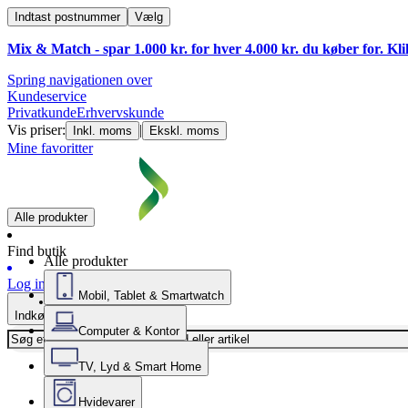
Indtast postnummer
Vælg
Mix & Match - spar 1.000 kr. for hver 4.000 kr. du køber for. Kl
Spring navigationen over
Kundeservice
Privatkunde
Erhvervskunde
Vis priser:
|
Inkl. moms
Ekskl. moms
Mine favoritter
Alle produkter
Find butik
Alle produkter
Log ind
Mobil, Tablet & Smartwatch
Indkøbskurv
Computer & Kontor
TV, Lyd & Smart Home
Hvidevarer