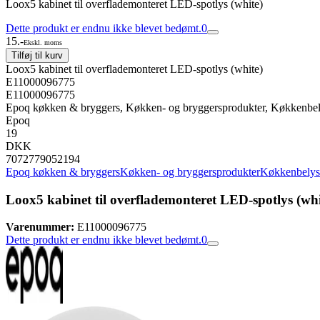
Loox5 kabinet til overflademonteret LED-spotlys (white)
Dette produkt er endnu ikke blevet bedømt.
0
15.-
Ekskl. moms
Tilføj til kurv
Loox5 kabinet til overflademonteret LED-spotlys (white)
E11000096775
E11000096775
Epoq køkken & bryggers, Køkken- og bryggersprodukter, Køkkenbel
Epoq
19
DKK
7072779052194
Epoq køkken & bryggers
Køkken- og bryggersprodukter
Køkkenbelysn
Loox5 kabinet til overflademonteret LED-spotlys (whi
Varenummer:
E11000096775
Dette produkt er endnu ikke blevet bedømt.
0