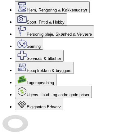
Hjem, Rengøring & Køkkenudstyr
Sport, Fritid & Hobby
Personlig pleje, Skønhed & Velvære
Gaming
Services & tilbehør
Epoq køkken & bryggers
Lageroprydning
Ugens tilbud - og andre gode priser
Elgiganten Erhverv