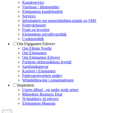
Kundeservice
Varehuse / åbningstider
Elgigantens kundefordele
Services
Information om spam/phishing-emails og SMS
Fortrydelsesret
Fragt og levering
Elgigantens privatlivspolitik
Cookiepolitik
Om Elgiganten Erhverv
Om Elkjøp Nordic
Om Elgiganten
Om Elgiganten Erhverv
Forlæng elektronikkens levetid
Samfundsansvar
Karriere i Elgiganten
Fødevarestyrelsen smiley
Whistleblowing i organisationen
Inspiration
Ugens tilbud - og andre gode priser
Månedens Business Deal
Nyhedsbrev til erhverv
Elgigantens Magasin