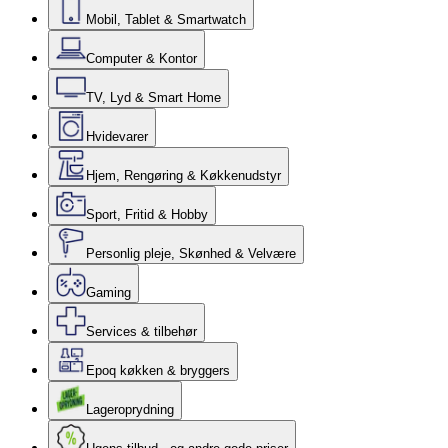
Mobil, Tablet & Smartwatch
Computer & Kontor
TV, Lyd & Smart Home
Hvidevarer
Hjem, Rengøring & Køkkenudstyr
Sport, Fritid & Hobby
Personlig pleje, Skønhed & Velvære
Gaming
Services & tilbehør
Epoq køkken & bryggers
Lageroprydning