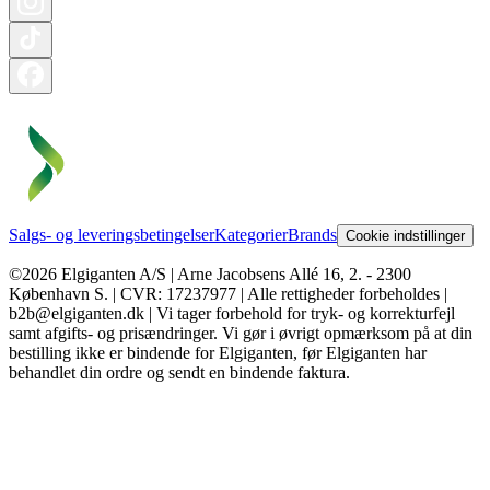
Salgs- og leveringsbetingelser
Kategorier
Brands
Cookie indstillinger
©2026 Elgiganten A/S | Arne Jacobsens Allé 16, 2. - 2300
København S. | CVR: 17237977 | Alle rettigheder forbeholdes |
b2b@elgiganten.dk | Vi tager forbehold for tryk- og korrekturfejl
samt afgifts- og prisændringer. Vi gør i øvrigt opmærksom på at din
bestilling ikke er bindende for Elgiganten, før Elgiganten har
behandlet din ordre og sendt en bindende faktura.