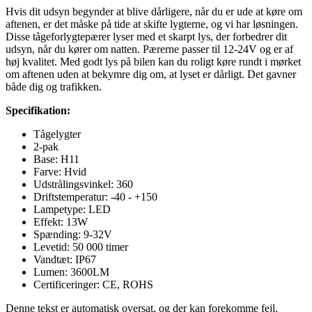
Hvis dit udsyn begynder at blive dårligere, når du er ude at køre om
aftenen, er det måske på tide at skifte lygterne, og vi har løsningen.
Disse tågeforlygtepærer lyser med et skarpt lys, der forbedrer dit
udsyn, når du kører om natten. Pærerne passer til 12-24V og er af
høj kvalitet. Med godt lys på bilen kan du roligt køre rundt i mørket
om aftenen uden at bekymre dig om, at lyset er dårligt. Det gavner
både dig og trafikken.
Specifikation:
Tågelygter
2-pak
Base: H11
Farve: Hvid
Udstrålingsvinkel: 360
Driftstemperatur: -40 - +150
Lampetype: LED
Effekt: 13W
Spænding: 9-32V
Levetid: 50 000 timer
Vandtæt: IP67
Lumen: 3600LM
Certificeringer: CE, ROHS
Denne tekst er automatisk oversat, og der kan forekomme fejl.