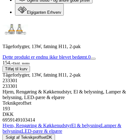
Ugens tilbud - og andre gode priser
Elgiganten Erhverv
Tågeforlygter, 13W, fatning H11, 2-pak
Dette produkt er endnu ikke blevet bedømt.
0
154.-
Ekskl. moms
Tilføj til kurv
Tågeforlygter, 13W, fatning H11, 2-pak
233301
233301
Hjem, Rengøring & Køkkenudstyr, El & belysning, Lamper &
belysning, LED-pære & elpære
Teknikproffset
193
DKK
6959149103414
Hjem, Rengøring & Køkkenudstyr
El & belysning
Lamper &
belysning
LED-pære & elpære
Solgt af
TeknikproffsetDK