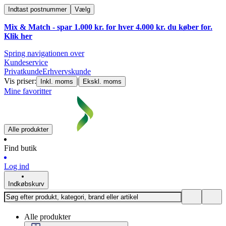
Indtast postnummer
Vælg
Mix & Match - spar 1.000 kr. for hver 4.000 kr. du køber for.
Klik
her
Spring navigationen over
Kundeservice
Privatkunde
Erhvervskunde
Vis priser:
|
Inkl. moms
Ekskl. moms
Mine favoritter
Alle produkter
Find butik
Log ind
Indkøbskurv
Alle produkter