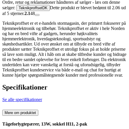
Ordre, retur og reklamationer håndteres af sælger - læs om denne
sælger:
Dette produkt er blevet bedømt til 2.06 ud
TeknikproffsetDK
af 5 stjerner.
2.1
48
Teknikproffset er et e-handels stormagasin, der primært fokuserer på
hjemmeelektronik og tilbehør. Teknikproffset er aktiv i hele Norden
og har en bred vifte af gadgets, herunder højkvalitets
hjemmeelektronik, hverdagsteknologi, sportsudstyr og
skønhedsartikler. Ud over ønsket om at tilbyde en bred vifte af
produkter sætter Teknikproffset et utroligt fokus på at holde priserne
så lave som muligt. Alt i håb om at skabe tilfredse kunder og bidrage
til en bedre samlet oplevelse for hver enkelt forbruger. Da elektronik
undertiden kan være vanskelig at forstå og uforudsigelig, tilbyder
Teknikproffset kundeservice via både e-mail og chat for hurtigt at
kunne hjælpe spørgsmålstegnende kunder med professionelle svar.
Specifikationer
Se alle specifikationer
Mere om produktet
Tågeforlygtepærer, 13W, sokkel H11, 2-pak