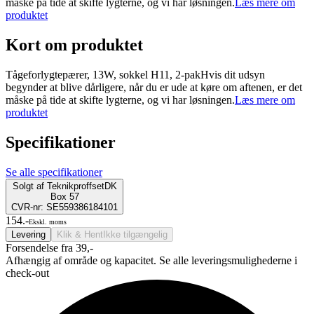
måske på tide at skifte lygterne, og vi har løsningen.
Læs mere om
produktet
Kort om produktet
Tågeforlygtepærer, 13W, sokkel H11, 2-pakHvis dit udsyn
begynder at blive dårligere, når du er ude at køre om aftenen, er det
måske på tide at skifte lygterne, og vi har løsningen.
Læs mere om
produktet
Specifikationer
Se alle specifikationer
Solgt af
TeknikproffsetDK
Box 57
CVR-nr: SE559386184101
154.-
Ekskl. moms
Levering
Klik & Hent
Ikke tilgængelig
Forsendelse fra 39,-
Afhængig af område og kapacitet. Se alle leveringsmulighederne i
check-out