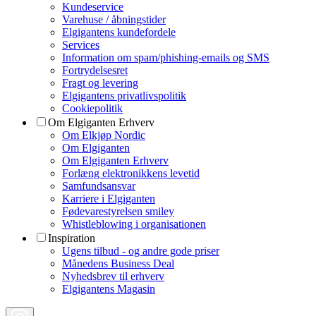
Kundeservice
Varehuse / åbningstider
Elgigantens kundefordele
Services
Information om spam/phishing-emails og SMS
Fortrydelsesret
Fragt og levering
Elgigantens privatlivspolitik
Cookiepolitik
Om Elgiganten Erhverv
Om Elkjøp Nordic
Om Elgiganten
Om Elgiganten Erhverv
Forlæng elektronikkens levetid
Samfundsansvar
Karriere i Elgiganten
Fødevarestyrelsen smiley
Whistleblowing i organisationen
Inspiration
Ugens tilbud - og andre gode priser
Månedens Business Deal
Nyhedsbrev til erhverv
Elgigantens Magasin