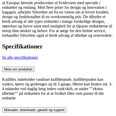
af Europas førende producenter af hvidevarer med speciale i
emhætter og emfang. Med flere priser for design og innovation i
bagagen, arbejder Silverline ud fra en vision om at levere kvalitet,
design og funktionalitet til en overkommelig pris. De tilbyder et
bredt udvalg af alle typer emhætter i mange forskellige designs,
størrelser og farver samt med mulighed for at tilpasse emhætterne til
netop dine ønsker og behov. For at sørge for den bedste service,
forhandler Silverline også et bredt udvalg af tilbehør og reservedele.
Specifikationer
Se alle specifikationer
Mere om produktet
Kulfilter, indeholder vaskbart kulfilterpude, kulfilterpuden kan
vaskes, tørres og genbruges op til 3 gange, filteret kan brukes ml. 3-
4 måneder ved daglig brug inden vask/skift, se under ""ekstra
tilbehør"" på emhætten for at se hvilket filter som passer til din
emhætte
Manualer, downloads, garanti og support