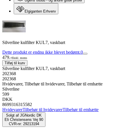
Ugens tilbud - og andre gode priser
Elgiganten Erhverv
Silverline kulfilter KUL7, vaskbart
Dette produkt er endnu ikke blevet bedømt.
0
479.-
Ekskl. moms
Tilføj til kurv
Silverline kulfilter KUL7, vaskbart
202368
202368
Hvidevarer, Tilbehør til hvidevarer, Tilbehør til emhætte
Silverline
599
DKK
8699316315582
Hvidevarer
Tilbehør til hvidevarer
Tilbehør til emhætte
Solgt af
JGNordic DK
Eli Christensens Vej 90
CVR-nr: 29213194