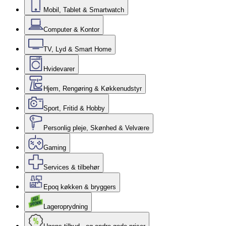
Mobil, Tablet & Smartwatch
Computer & Kontor
TV, Lyd & Smart Home
Hvidevarer
Hjem, Rengøring & Køkkenudstyr
Sport, Fritid & Hobby
Personlig pleje, Skønhed & Velvære
Gaming
Services & tilbehør
Epoq køkken & bryggers
Lageroprydning