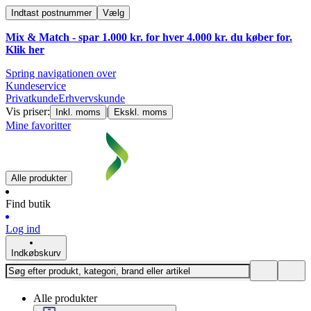
Indtast postnummer
Vælg
Mix & Match - spar 1.000 kr. for hver 4.000 kr. du køber for.
Klik
her
Spring navigationen over
Kundeservice
Privatkunde
Erhvervskunde
Vis priser:
|
Inkl. moms
Ekskl. moms
Mine favoritter
Alle produkter
Find butik
Log ind
Indkøbskurv
Alle produkter