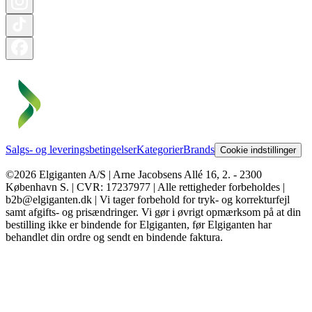
Salgs- og leveringsbetingelser
Kategorier
Brands
Cookie indstillinger
©2026 Elgiganten A/S | Arne Jacobsens Allé 16, 2. - 2300
København S. | CVR: 17237977 | Alle rettigheder forbeholdes |
b2b@elgiganten.dk | Vi tager forbehold for tryk- og korrekturfejl
samt afgifts- og prisændringer. Vi gør i øvrigt opmærksom på at din
bestilling ikke er bindende for Elgiganten, før Elgiganten har
behandlet din ordre og sendt en bindende faktura.