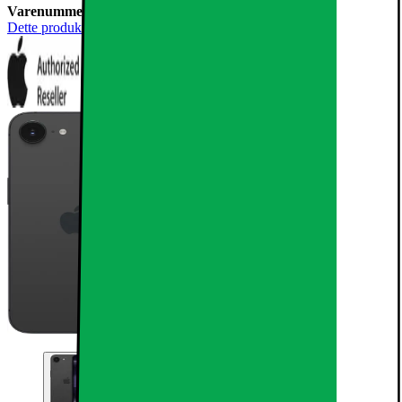
Varenummer:
1054966
Dette produkt er blevet bedømt til 4.7 ud af 5 stjerner.
4.7
198