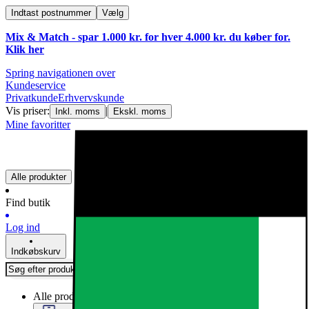
Indtast postnummer
Vælg
Mix & Match - spar 1.000 kr. for hver 4.000 kr. du køber for.
Klik
her
Spring navigationen over
Kundeservice
Privatkunde
Erhvervskunde
Vis priser:
|
Inkl. moms
Ekskl. moms
Mine favoritter
Alle produkter
Find butik
Log ind
Indkøbskurv
Alle produkter