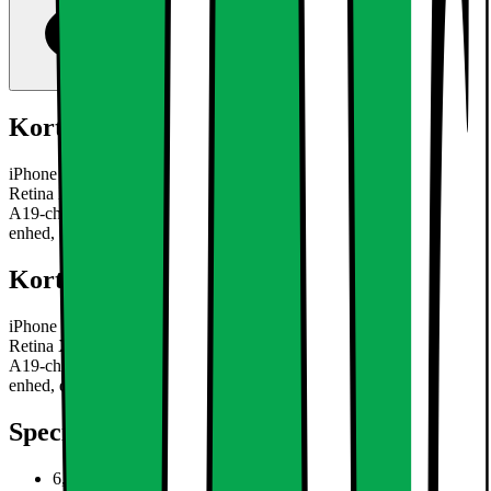
Kort om produktet
iPhone 17e smartphonen kombinerer klarhed fra den 6,1" Super
Retina XDR-skærm, holdbarhed fra Ceramic Shield 2, kraften fra
A19-chippen og det alsidige 48 MP Fusion-kamera, i én pålidelig
enhed, der er designet til hverdagsbrug.
Læs mere om produktet
Kort om produktet
iPhone 17e smartphonen kombinerer klarhed fra den 6,1" Super
Retina XDR-skærm, holdbarhed fra Ceramic Shield 2, kraften fra
A19-chippen og det alsidige 48 MP Fusion-kamera, i én pålidelig
enhed, der er designet til hverdagsbrug.
Læs mere om produktet
Specifikationer
6,1" Super Retina XDR-skærm