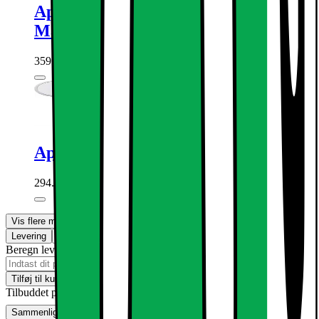
Apple iPhone 17e telefonetui med
MagSafe (Gennemsigtig)
359.-
Apple MagSafe trådløs oplader (1 m)
294.-
Vis flere muligheder
Levering
Klik & Hent
Beregn leveringstid for dit postnummer
Tilføj til kurv
Tilbuddet på Telenor Erhverv kan kun købes i vores varehuse
Sammenlign
Gem
Ønskeskyen