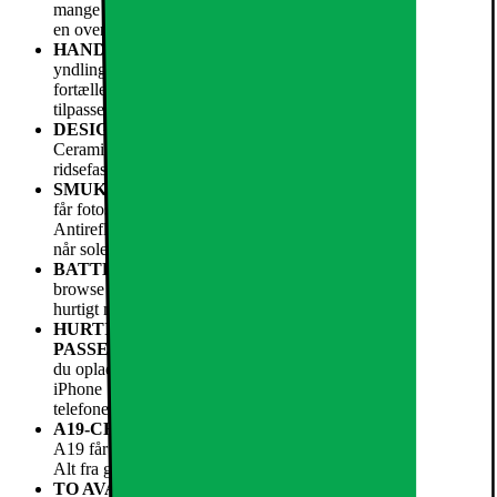
mange af de samme fantastiske funktioner som iPhone 17 til
en overkommelig pris.
HANDLINGSKNAP
– Få hurtig adgang til dine
yndlingsapps og funktioner, eller brug visuel intelligens til at
fortælle dig om ting i dine omgivelser.3 Knappen kan
tilpasses, som du vil.
DESIGNET TIL AT HOLDE
– iPhone 17e beskyttes af
Ceramic Shield 2 på forsiden med tre gange bedre
ridsefasthed end den forrige generation.
SMUK SKÆRM
– Med 6,1" Super Retina XDR-skærmen
får fotos et farvepift, og tekst er let at læse.1
Antirefleks¬belægningen med syv lag reducerer genskin, selv
når solen er skarp.
BATTERITID TIL HELE DAGEN
– Send beskeder,
browse på nettet og binge film og serier i timevis.2 Oplad
hurtigt med USB-C og nu også med MagSafe.
HURTIG TRÅDLØS OPLADNING. MED MAGSAFE
PASSER DET HELE PERFEKT.
– Med iPhone 17e kan
du oplade trådløst op til 15 W sammenlignet med 7,5 W med
iPhone 16e. Så er det nemt, praktisk og hurtigt at lade
telefonen op, når den er løbet tør.4
A19-CHIP. BULDRER DERUDAD. HELE DAGEN.
–
A19 får alt til at gå hurtigt og nemt – nu og i mange år frem.
Alt fra grafiktunge spil til 4K-streaming og meget andet.
TO AVANCEREDE KAMERAER I ÉT
– 48 MP Fusion-