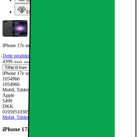
Ugens tilbud - og andre gode priser
Elgiganten Erhverv
iPhone 17e smartphone 256GB Sort
Dette produkt er blevet bedømt til 4.7 ud af 5 stjerner.
4.7
198
4399.-
Ekskl. moms
Tilføj til kurv
iPhone 17e smartphone 256GB Sort
1054966
1054966
Mobil, Tablet & Smartwatch, Mobiltelefon
Apple
5499
DKK
0195951030531
Mobil, Tablet & Smartwatch
Mobiltelefon
iPhone 17e smartphone 256GB Sort