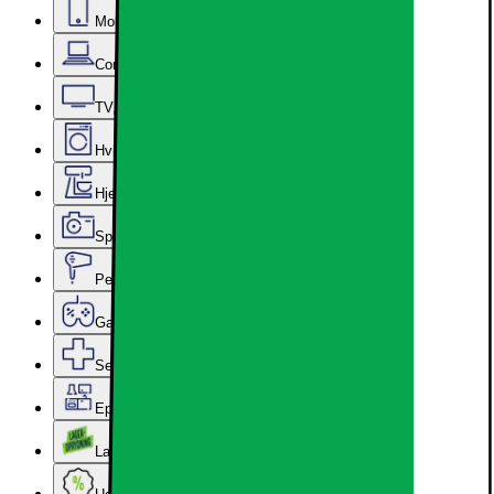
Mobil, Tablet & Smartwatch
Computer & Kontor
TV, Lyd & Smart Home
Hvidevarer
Hjem, Rengøring & Køkkenudstyr
Sport, Fritid & Hobby
Personlig pleje, Skønhed & Velvære
Gaming
Services & tilbehør
Epoq køkken & bryggers
Lageroprydning