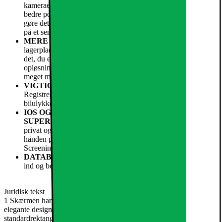
kameraet leverer 2 x tele i optisk kvalitet. Og med endnu
bedre portrætter kan du fange øjeblikket med et billede og
gøre det til et smukt portræt ved at tilføje baggrunds¬sløring
på et senere tidspunkt.
MERE PLADS TIL ALT DET VIGTIGE
– Med
lagerplads på 256 GB og opefter er der masser af plads til alt
det, du elsker, nu og fremover. Alt fra billeder med superhøj
opløsning og 4K-videoer til dine mest brugte apps, spil og
meget mere.
VIGTIGE SIKKERHEDS¬FUNKTIONER
– Med
Registrering af ulykke kan iPhone registrere en alvorlig
bilulykke og ringe efter hjælp, hvis du ikke selv kan.5
IOS OG APPLE INTELLIGENCE.
SUPERHJÆLPSOMME I HVERDAGEN.
6 – Personlig,
privat og fyldt med power. Skriv, udtryk dig og få mere fra
hånden på en supernem måde med avancerede funktioner som
Screening af opkald, Visk ud og Visuel intelligens.3
DATABESKYTTELSE
– Brug Face ID til at låse op, logge
ind og betale på en sikker måde.
Juridisk tekst
1 Skærmen har afrundede hjørner, som følger kurverne på det
elegante design. Hjørnerne ligger inden for et format svarende til et
standardrektangel. Målt som et standardrektangel er skærmen 6,06"