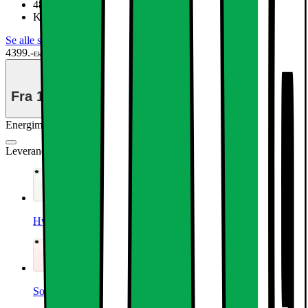
48 MP Fusion-kamera
Kraftfuld A19 chip med C1X-modem
Se alle specifikationer
4399.-
Ekskl. moms
Fra
178.-/mdr
i 36 mdr
Energimærkning
Produktdatablad
Leverandørens farve
:
Sort
Hvid
Soft Pink