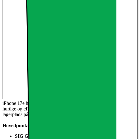
iPhone 17e har en smuk 6,1" Super Retina XDR-skærm,1 den
hurtige og effektive A19-chip, batteritid til hele dagen2 og
lagerplads på 256 GB og opefter.
Hovedpunkter
SIG GODDAG TIL ET GODT KØB
– iPhone 17e har