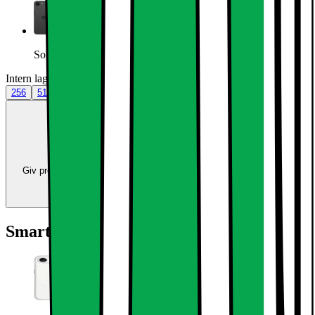
Sort
Intern lagerplads (GB)
:
256
256
512
Trade-in:
Opgradér for færre penge
Giv produkter i bytte og brug værdien som betaling ved køb af nye
produkter.
Beregn værdien
Smart at tilføje