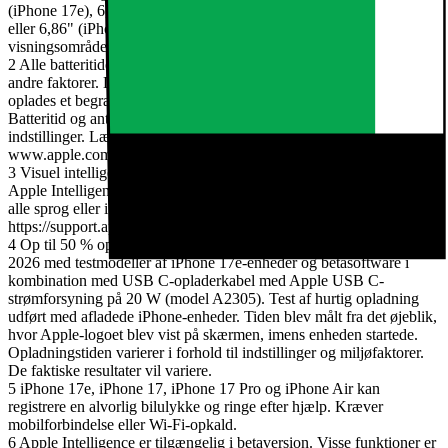
(iPhone 17e), 6,27" (iPhone 17, iPhone 17 Pro), 6,55" (iPhone Air)
eller 6,86" (iPhone 17 Pro Max) diagonalt. Det faktiske
visningsområde er mindre.
2 Alle batteritider afhænger af netværkskonfiguration og mange
andre faktorer. De faktiske resultater vil variere. Batteriet kan
oplades et begrænset antal gange og skal evt. med tiden udskiftes.
Batteritid og antallet af opladninger afhænger af brug og
indstillinger. Læs mere på www.apple.com/dk/batteries og
www.apple.com/dk/iphone/battery.html.
3 Visuel intelligens er tilgængelig på alle iPhone-modeller, der har
Apple Intelligence slået til. Visse funktioner er ikke tilgængelige på
alle sprog eller i alle områder. Læs mere på
https://support.apple.com/121115#visual-intelligence.
4 Op til 50 % opladet på 30 minutter. Test udført af Apple i januar
2026 med testmodeller af iPhone 17e-enheder og betasoftware i
kombination med USB C-opladerkabel med Apple USB C-
strømforsyning på 20 W (model A2305). Test af hurtig opladning
udført med afladede iPhone-enheder. Tiden blev målt fra det øjeblik,
hvor Apple-logoet blev vist på skærmen, imens enheden startede.
Opladningstiden varierer i forhold til indstillinger og miljøfaktorer.
De faktiske resultater vil variere.
5 iPhone 17e, iPhone 17, iPhone 17 Pro og iPhone Air kan
registrere en alvorlig bilulykke og ringe efter hjælp. Kræver
mobilforbindelse eller Wi-Fi-opkald.
6 Apple Intelligence er tilgængelig i betaversion. Visse funktioner er