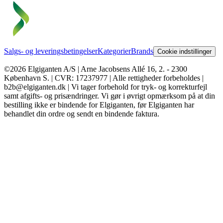
Salgs- og leveringsbetingelser
Kategorier
Brands
Cookie indstillinger
©2026 Elgiganten A/S | Arne Jacobsens Allé 16, 2. - 2300
København S. | CVR: 17237977 | Alle rettigheder forbeholdes |
b2b@elgiganten.dk | Vi tager forbehold for tryk- og korrekturfejl
samt afgifts- og prisændringer. Vi gør i øvrigt opmærksom på at din
bestilling ikke er bindende for Elgiganten, før Elgiganten har
behandlet din ordre og sendt en bindende faktura.