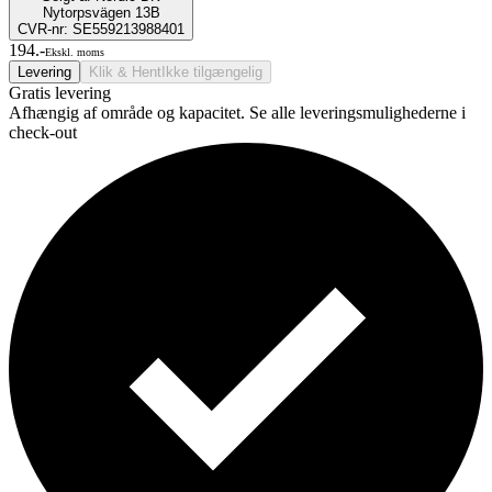
Nytorpsvägen 13B
CVR-nr: SE559213988401
194.-
Ekskl. moms
Levering
Klik & Hent
Ikke tilgængelig
Gratis levering
Afhængig af område og kapacitet. Se alle leveringsmulighederne i
check-out