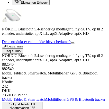
Elgiganten Erhverv
NÖRDIC Bluetooth 5.4-sender og modtager til fly og TV, op til 2
enheder, understøtter aptX LL, aptX Adaptive, aptX HD
Dette produkt er endnu ikke blevet bedømt.
0
194.-
Ekskl. moms
Tilføj til kurv
NÖRDIC Bluetooth 5.4-sender og modtager til fly og TV, op til 2
enheder, understøtter aptX LL, aptX Adaptive, aptX HD
882540
882540
Mobil, Tablet & Smartwatch, Mobiltilbehør, GPS & Bluetooth
tracker
Nördic
242
DKK
7350112519277
Mobil, Tablet & Smartwatch
Mobiltilbehør
GPS & Bluetooth tracker
Solgt af
Nördic DK
Nytorpsvägen 13B