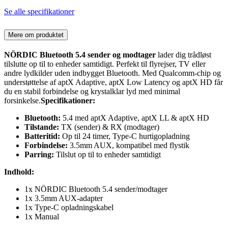
Se alle specifikationer
Mere om produktet
NÖRDIC Bluetooth 5.4 sender og modtager
lader dig trådløst
tilslutte op til to enheder samtidigt. Perfekt til flyrejser, TV eller
andre lydkilder uden indbygget Bluetooth. Med Qualcomm-chip og
understøttelse af aptX Adaptive, aptX Low Latency og aptX HD får
du en stabil forbindelse og krystalklar lyd med minimal
forsinkelse.
Specifikationer:
Bluetooth:
5.4 med aptX Adaptive, aptX LL & aptX HD
Tilstande:
TX (sender) & RX (modtager)
Batteritid:
Op til 24 timer, Type-C hurtigopladning
Forbindelse:
3.5mm AUX, kompatibel med flystik
Parring:
Tilslut op til to enheder samtidigt
Indhold:
1x NÖRDIC Bluetooth 5.4 sender/modtager
1x 3.5mm AUX-adapter
1x Type-C opladningskabel
1x Manual