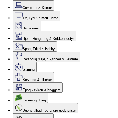
Computer & Kontor
TV, Lyd & Smart Home
Hvidevarer
Hjem, Rengøring & Køkkenudstyr
Sport, Fritid & Hobby
Personlig pleje, Skønhed & Velvære
Gaming
Services & tilbehør
Epoq køkken & bryggers
Lageroprydning
Ugens tilbud - og andre gode priser