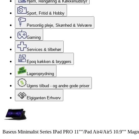
Hjem, Rengøring & Køkkenudstyr
Sport, Fritid & Hobby
Personlig pleje, Skønhed & Velvære
Gaming
Services & tilbehør
Epoq køkken & bryggers
Lageroprydning
Ugens tilbud - og andre gode priser
Elgiganten Erhverv
Baseus Minimalist Series IPad PRO 11""/Pad Air4/Air5 10.9"" Magnet