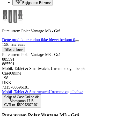
Elgiganten Erhverv
Pure urrem Polar Vantage M3 - Grå
Dette produkt er endnu ikke blevet bedømt.
0
158.-
Ekskl. moms
Tilføj til kurv
Pure urrem Polar Vantage M3 - Grå
885591
885591
Mobil, Tablet & Smartwatch, Urremme og tilbehør
CaseOnline
198
DKK
7315700696181
Mobil, Tablet & Smartwatch
Urremme og tilbehør
Solgt af
CaseOnline.dk
Blomgatan 17 B
CVR-nr: 559042072401
Pure urrem Polar Vantage M3 - Grå