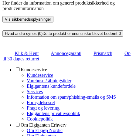
Her finder du information om generel produktsikkerhed og
producentinformation
Vis sikkerhedsoplysninger
Hvad andre synes (0)
Dette produkt er endnu ikke blevet bedømt.
0
Klik & Hent
Annoncegaranti
Prismatch
Op
til 30 dages returret
Kundeservice
Kundeservice
Varehuse / åbningstider
Elgigantens kundefordele
Services
Information om spam/phishing-emails og SMS
Fortrydelsesret
Fragt og levering
Elgigantens privatlivspolitik
Cookiepolitik
Om Elgiganten Erhverv
Om Elkjøp Nordic
Om Elgiganten