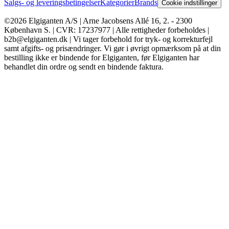
Salgs- og leveringsbetingelser
Kategorier
Brands
Cookie indstillinger
©2026 Elgiganten A/S | Arne Jacobsens Allé 16, 2. - 2300
København S. | CVR: 17237977 | Alle rettigheder forbeholdes |
b2b@elgiganten.dk | Vi tager forbehold for tryk- og korrekturfejl
samt afgifts- og prisændringer. Vi gør i øvrigt opmærksom på at din
bestilling ikke er bindende for Elgiganten, før Elgiganten har
behandlet din ordre og sendt en bindende faktura.