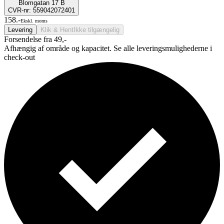
Blomgatan 17 B
CVR-nr: 559042072401
158.-
Ekskl. moms
Levering
Klik & Hent
Ikke tilgængelig
Forsendelse fra 49,-
Afhængig af område og kapacitet. Se alle leveringsmulighederne i
check-out