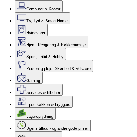
Computer & Kontor
TV, Lyd & Smart Home
Hvidevarer
Hjem, Rengøring & Køkkenudstyr
Sport, Fritid & Hobby
Personlig pleje, Skønhed & Velvære
Gaming
Services & tilbehør
Epoq køkken & bryggers
Lageroprydning
Ugens tilbud - og andre gode priser