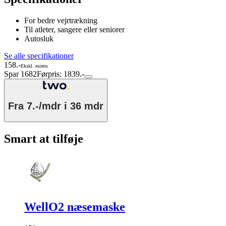
For bedre vejrtrækning
Til atleter, sangere eller seniorer
Autosluk
Se alle specifikationer
158.-
Ekskl. moms
Spar 1682
Førpris: 1839.-
Fra
7.-/mdr
i 36 mdr
Smart at tilføje
WellO2 næsemaske