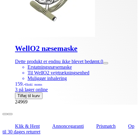
WellO2 næsemaske
Dette produkt er endnu ikke blevet bedømt.
0
Erstatningsnæsemaske
Til WellO2 vejrtrækningsenhed
Muliggør inhalering
159.-
Ekskl. moms
3 på lager online
Tilføj til kurv
24969
Klik & Hent
Annoncegaranti
Prismatch
Op
til 30 dages returret