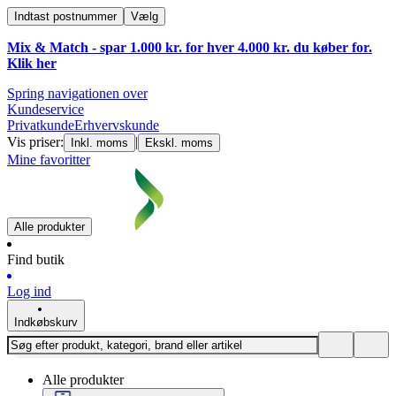
Indtast postnummer
Vælg
Mix & Match - spar 1.000 kr. for hver 4.000 kr. du køber for.
Klik
her
Spring navigationen over
Kundeservice
Privatkunde
Erhvervskunde
Vis priser:
|
Inkl. moms
Ekskl. moms
Mine favoritter
Alle produkter
Find butik
Log ind
Indkøbskurv
Alle produkter