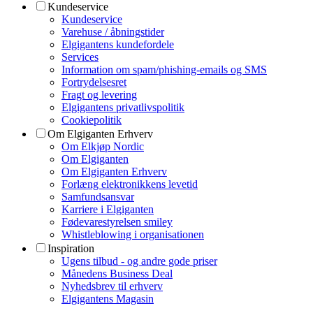
Kundeservice
Kundeservice
Varehuse / åbningstider
Elgigantens kundefordele
Services
Information om spam/phishing-emails og SMS
Fortrydelsesret
Fragt og levering
Elgigantens privatlivspolitik
Cookiepolitik
Om Elgiganten Erhverv
Om Elkjøp Nordic
Om Elgiganten
Om Elgiganten Erhverv
Forlæng elektronikkens levetid
Samfundsansvar
Karriere i Elgiganten
Fødevarestyrelsen smiley
Whistleblowing i organisationen
Inspiration
Ugens tilbud - og andre gode priser
Månedens Business Deal
Nyhedsbrev til erhverv
Elgigantens Magasin