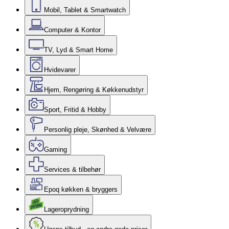
Mobil, Tablet & Smartwatch
Computer & Kontor
TV, Lyd & Smart Home
Hvidevarer
Hjem, Rengøring & Køkkenudstyr
Sport, Fritid & Hobby
Personlig pleje, Skønhed & Velvære
Gaming
Services & tilbehør
Epoq køkken & bryggers
Lageroprydning