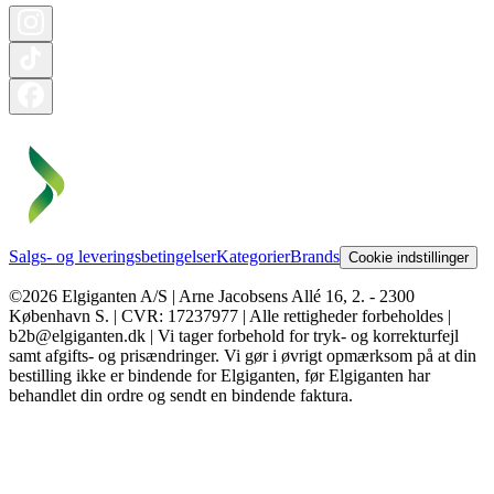
Salgs- og leveringsbetingelser
Kategorier
Brands
Cookie indstillinger
©2026 Elgiganten A/S | Arne Jacobsens Allé 16, 2. - 2300
København S. | CVR: 17237977 | Alle rettigheder forbeholdes |
b2b@elgiganten.dk | Vi tager forbehold for tryk- og korrekturfejl
samt afgifts- og prisændringer. Vi gør i øvrigt opmærksom på at din
bestilling ikke er bindende for Elgiganten, før Elgiganten har
behandlet din ordre og sendt en bindende faktura.