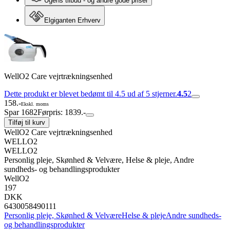
Ugens tilbud - og andre gode priser
Elgiganten Erhverv
WellO2 Care vejrtrækningsenhed
Dette produkt er blevet bedømt til 4.5 ud af 5 stjerner.
4.5
2
158.-
Ekskl. moms
Spar 1682
Førpris: 1839.-
Tilføj til kurv
WellO2 Care vejrtrækningsenhed
WELLO2
WELLO2
Personlig pleje, Skønhed & Velvære, Helse & pleje, Andre
sundheds- og behandlingsprodukter
WellO2
197
DKK
6430058490111
Personlig pleje, Skønhed & Velvære
Helse & pleje
Andre sundheds-
og behandlingsprodukter