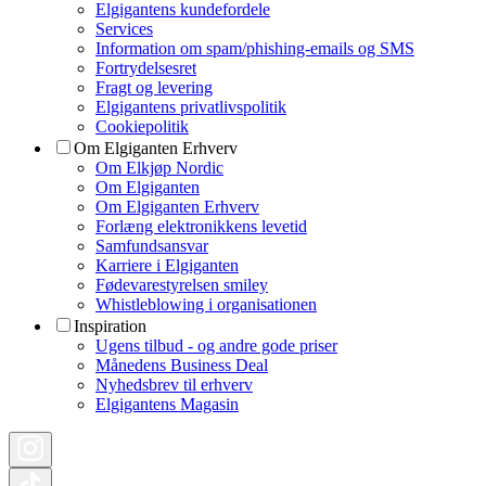
Elgigantens kundefordele
Services
Information om spam/phishing-emails og SMS
Fortrydelsesret
Fragt og levering
Elgigantens privatlivspolitik
Cookiepolitik
Om Elgiganten Erhverv
Om Elkjøp Nordic
Om Elgiganten
Om Elgiganten Erhverv
Forlæng elektronikkens levetid
Samfundsansvar
Karriere i Elgiganten
Fødevarestyrelsen smiley
Whistleblowing i organisationen
Inspiration
Ugens tilbud - og andre gode priser
Månedens Business Deal
Nyhedsbrev til erhverv
Elgigantens Magasin