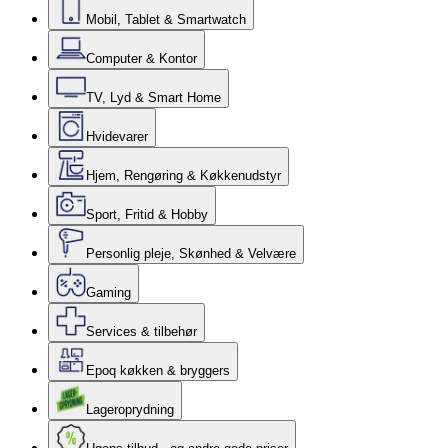
Mobil, Tablet & Smartwatch
Computer & Kontor
TV, Lyd & Smart Home
Hvidevarer
Hjem, Rengøring & Køkkenudstyr
Sport, Fritid & Hobby
Personlig pleje, Skønhed & Velvære
Gaming
Services & tilbehør
Epoq køkken & bryggers
Lageroprydning