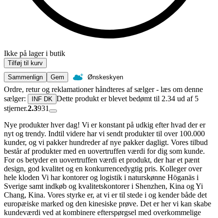
Ikke på lager i butik
Tilføj til kurv
Sammenlign
Gem
Ønskeskyen
Ordre, retur og reklamationer håndteres af sælger - læs om denne
sælger:
Dette produkt er blevet bedømt til 2.34 ud af 5
INF DK
stjerner.
2.3
931
Nye produkter hver dag! Vi er konstant på udkig efter hvad der er
nyt og trendy. Indtil videre har vi sendt produkter til over 100.000
kunder, og vi pakker hundreder af nye pakker dagligt. Vores tilbud
består af produkter med en uovertruffen værdi for dig som kunde.
For os betyder en uovertruffen værdi et produkt, der har et pænt
design, god kvalitet og en konkurrencedygtig pris. Kolleger over
hele kloden Vi har kontorer og logistik i naturskønne Höganäs i
Sverige samt indkøb og kvalitetskontorer i Shenzhen, Kina og Yi
Chang, Kina. Vores styrke er, at vi er til stede i og kender både det
europæiske marked og den kinesiske prøve. Det er her vi kan skabe
kundeværdi ved at kombinere efterspørgsel med overkommelige