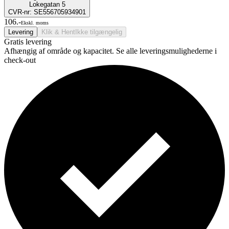
Lokegatan 5
CVR-nr: SE556705934901
106.-
Ekskl. moms
Levering
Klik & Hent
Ikke tilgængelig
Gratis levering
Afhængig af område og kapacitet. Se alle leveringsmulighederne i
check-out