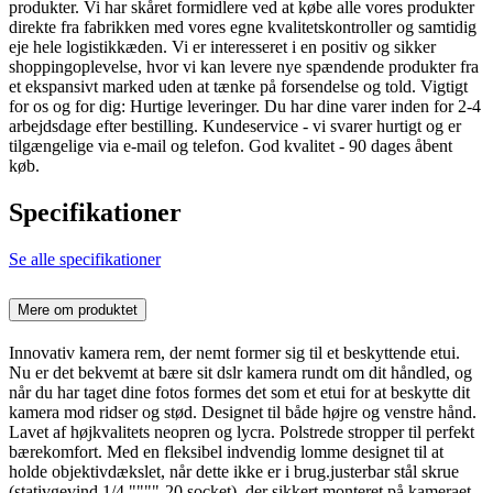
produkter. Vi har skåret formidlere ved at købe alle vores produkter
direkte fra fabrikken med vores egne kvalitetskontroller og samtidig
eje hele logistikkæden. Vi er interesseret i en positiv og sikker
shoppingoplevelse, hvor vi kan levere nye spændende produkter fra
et ekspansivt marked uden at tænke på forsendelse og told. Vigtigt
for os og for dig: Hurtige leveringer. Du har dine varer inden for 2-4
arbejdsdage efter bestilling. Kundeservice - vi svarer hurtigt og er
tilgængelige via e-mail og telefon. God kvalitet - 90 dages åbent
køb.
Specifikationer
Se alle specifikationer
Mere om produktet
Innovativ kamera rem, der nemt former sig til et beskyttende etui.
Nu er det bekvemt at bære sit dslr kamera rundt om dit håndled, og
når du har taget dine fotos formes det som et etui for at beskytte dit
kamera mod ridser og stød. Designet til både højre og venstre hånd.
Lavet af højkvalitets neopren og lycra. Polstrede stropper til perfekt
bærekomfort. Med en fleksibel indvendig lomme designet til at
holde objektivdækslet, når dette ikke er i brug.justerbar stål skrue
(stativgevind 1/4 """"-20 socket), der sikkert monteret på kameraet.