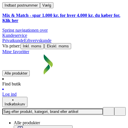
Indtast postnummer
Vælg
Mix & Match - spar 1.000 kr. for hver 4.000 kr. du køber for.
Klik
her
Spring navigationen over
Kundeservice
Privatkunde
Erhvervskunde
Vis priser:
|
Inkl. moms
Ekskl. moms
Mine favoritter
Alle produkter
Find butik
Log ind
Indkøbskurv
Alle produkter