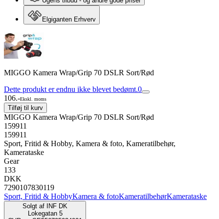
Ugens tilbud - og andre gode priser
Elgiganten Erhverv
MIGGO Kamera Wrap/Grip 70 DSLR Sort/Rød
Dette produkt er endnu ikke blevet bedømt.
0
106.-
Ekskl. moms
Tilføj til kurv
MIGGO Kamera Wrap/Grip 70 DSLR Sort/Rød
159911
159911
Sport, Fritid & Hobby, Kamera & foto, Kameratilbehør,
Kamerataske
Gear
133
DKK
7290107830119
Sport, Fritid & Hobby
Kamera & foto
Kameratilbehør
Kamerataske
Solgt af
INF DK
Lokegatan 5