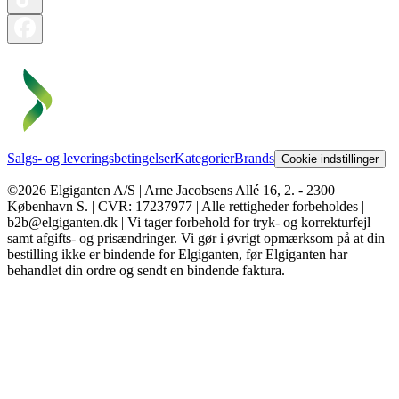
Salgs- og leveringsbetingelser
Kategorier
Brands
Cookie indstillinger
©2026 Elgiganten A/S | Arne Jacobsens Allé 16, 2. - 2300
København S. | CVR: 17237977 | Alle rettigheder forbeholdes |
b2b@elgiganten.dk | Vi tager forbehold for tryk- og korrekturfejl
samt afgifts- og prisændringer. Vi gør i øvrigt opmærksom på at din
bestilling ikke er bindende for Elgiganten, før Elgiganten har
behandlet din ordre og sendt en bindende faktura.