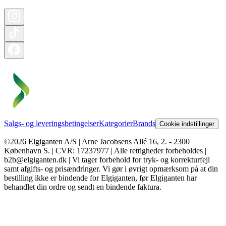
Salgs- og leveringsbetingelser
Kategorier
Brands
Cookie indstillinger
©2026 Elgiganten A/S | Arne Jacobsens Allé 16, 2. - 2300
København S. | CVR: 17237977 | Alle rettigheder forbeholdes |
b2b@elgiganten.dk | Vi tager forbehold for tryk- og korrekturfejl
samt afgifts- og prisændringer. Vi gør i øvrigt opmærksom på at din
bestilling ikke er bindende for Elgiganten, før Elgiganten har
behandlet din ordre og sendt en bindende faktura.