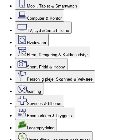
Mobil, Tablet & Smartwatch
Computer & Kontor
TV, Lyd & Smart Home
Hvidevarer
Hjem, Rengøring & Køkkenudstyr
Sport, Fritid & Hobby
Personlig pleje, Skønhed & Velvære
Gaming
Services & tilbehør
Epoq køkken & bryggers
Lageroprydning