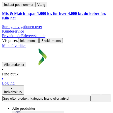
Indtast postnummer
Vælg
Mix & Match - spar 1.000 kr. for hver 4.000 kr. du køber for.
Klik
her
Spring navigationen over
Kundeservice
Privatkunde
Erhvervskunde
Vis priser:
|
Inkl. moms
Ekskl. moms
Mine favoritter
Alle produkter
Find butik
Log ind
Indkøbskurv
Alle produkter