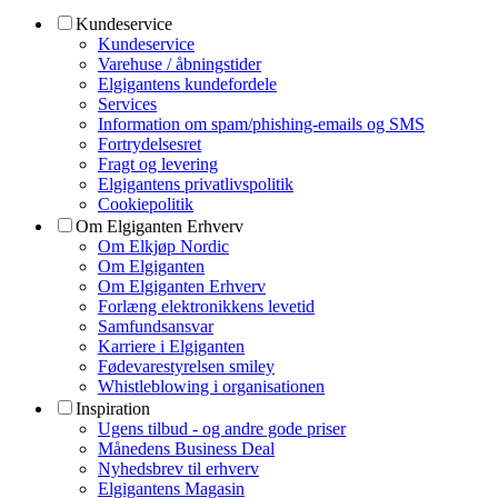
Kundeservice
Kundeservice
Varehuse / åbningstider
Elgigantens kundefordele
Services
Information om spam/phishing-emails og SMS
Fortrydelsesret
Fragt og levering
Elgigantens privatlivspolitik
Cookiepolitik
Om Elgiganten Erhverv
Om Elkjøp Nordic
Om Elgiganten
Om Elgiganten Erhverv
Forlæng elektronikkens levetid
Samfundsansvar
Karriere i Elgiganten
Fødevarestyrelsen smiley
Whistleblowing i organisationen
Inspiration
Ugens tilbud - og andre gode priser
Månedens Business Deal
Nyhedsbrev til erhverv
Elgigantens Magasin