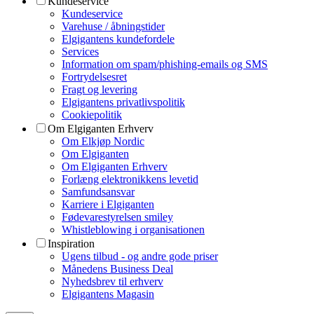
Kundeservice
Kundeservice
Varehuse / åbningstider
Elgigantens kundefordele
Services
Information om spam/phishing-emails og SMS
Fortrydelsesret
Fragt og levering
Elgigantens privatlivspolitik
Cookiepolitik
Om Elgiganten Erhverv
Om Elkjøp Nordic
Om Elgiganten
Om Elgiganten Erhverv
Forlæng elektronikkens levetid
Samfundsansvar
Karriere i Elgiganten
Fødevarestyrelsen smiley
Whistleblowing i organisationen
Inspiration
Ugens tilbud - og andre gode priser
Månedens Business Deal
Nyhedsbrev til erhverv
Elgigantens Magasin