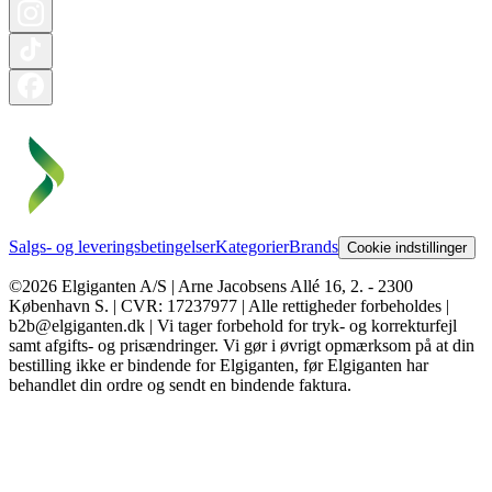
Salgs- og leveringsbetingelser
Kategorier
Brands
Cookie indstillinger
©2026 Elgiganten A/S | Arne Jacobsens Allé 16, 2. - 2300
København S. | CVR: 17237977 | Alle rettigheder forbeholdes |
b2b@elgiganten.dk | Vi tager forbehold for tryk- og korrekturfejl
samt afgifts- og prisændringer. Vi gør i øvrigt opmærksom på at din
bestilling ikke er bindende for Elgiganten, før Elgiganten har
behandlet din ordre og sendt en bindende faktura.