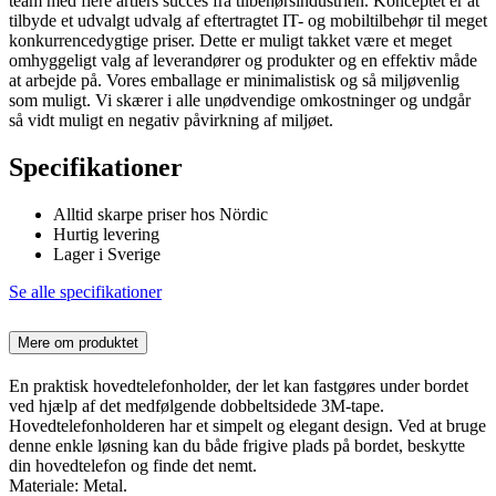
team med flere årtiers succes fra tilbehørsindustrien. Konceptet er at
tilbyde et udvalgt udvalg af eftertragtet IT- og mobiltilbehør til meget
konkurrencedygtige priser. Dette er muligt takket være et meget
omhyggeligt valg af leverandører og produkter og en effektiv måde
at arbejde på. Vores emballage er minimalistisk og så miljøvenlig
som muligt. Vi skærer i alle unødvendige omkostninger og undgår
så vidt muligt en negativ påvirkning af miljøet.
Specifikationer
Alltid skarpe priser hos Nördic
Hurtig levering
Lager i Sverige
Se alle specifikationer
Mere om produktet
En praktisk hovedtelefonholder, der let kan fastgøres under bordet
ved hjælp af det medfølgende dobbeltsidede 3M-tape.
Hovedtelefonholderen har et simpelt og elegant design. Ved at bruge
denne enkle løsning kan du både frigive plads på bordet, beskytte
din hovedtelefon og finde det nemt.
Materiale: Metal.