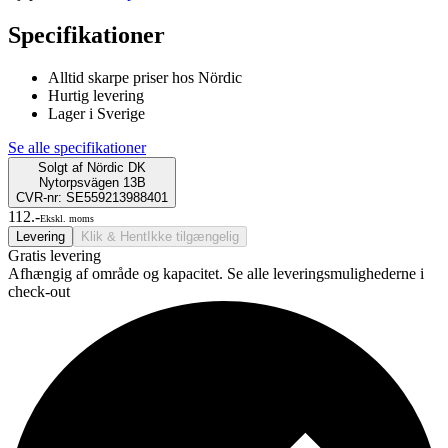
Specifikationer
Alltid skarpe priser hos Nördic
Hurtig levering
Lager i Sverige
Se alle specifikationer
Solgt af
Nördic DK
Nytorpsvägen 13B
CVR-nr: SE559213988401
112.-
Ekskl. moms
Levering
Klik & Hent
Ikke tilgængelig
Gratis levering
Afhængig af område og kapacitet. Se alle leveringsmulighederne i
check-out