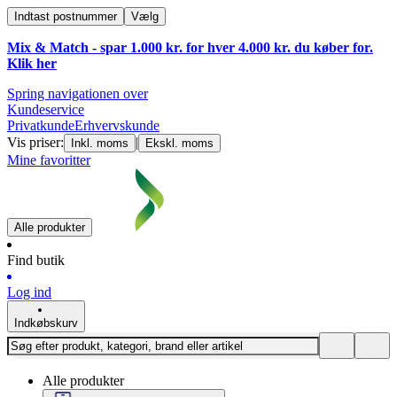
Indtast postnummer
Vælg
Mix & Match - spar 1.000 kr. for hver 4.000 kr. du køber for.
Klik
her
Spring navigationen over
Kundeservice
Privatkunde
Erhvervskunde
Vis priser:
|
Inkl. moms
Ekskl. moms
Mine favoritter
Alle produkter
Find butik
Log ind
Indkøbskurv
Alle produkter