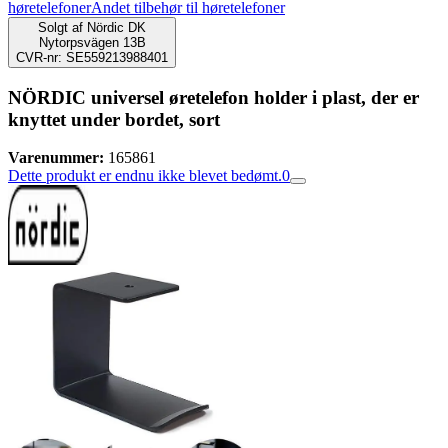
høretelefoner
Andet tilbehør til høretelefoner
Solgt af
Nördic DK
Nytorpsvägen 13B
CVR-nr: SE559213988401
NÖRDIC universel øretelefon holder i plast, der er
knyttet under bordet, sort
Varenummer:
165861
Dette produkt er endnu ikke blevet bedømt.
0