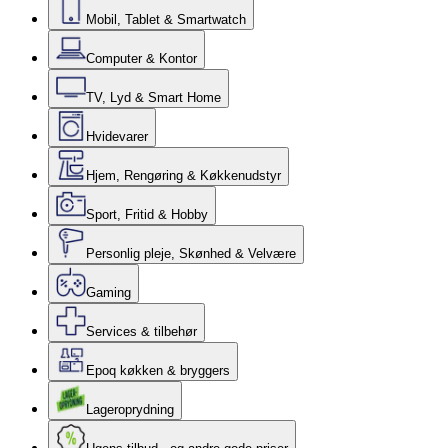
Mobil, Tablet & Smartwatch
Computer & Kontor
TV, Lyd & Smart Home
Hvidevarer
Hjem, Rengøring & Køkkenudstyr
Sport, Fritid & Hobby
Personlig pleje, Skønhed & Velvære
Gaming
Services & tilbehør
Epoq køkken & bryggers
Lageroprydning