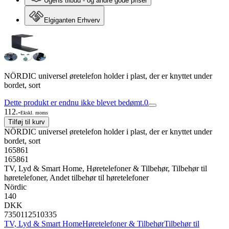
Ugens tilbud - og andre gode priser
Elgiganten Erhverv
NÖRDIC universel øretelefon holder i plast, der er knyttet under
bordet, sort
Dette produkt er endnu ikke blevet bedømt.
0
112.-
Ekskl. moms
Tilføj til kurv
NÖRDIC universel øretelefon holder i plast, der er knyttet under
bordet, sort
165861
165861
TV, Lyd & Smart Home, Høretelefoner & Tilbehør, Tilbehør til
høretelefoner, Andet tilbehør til høretelefoner
Nördic
140
DKK
7350112510335
TV, Lyd & Smart Home
Høretelefoner & Tilbehør
Tilbehør til