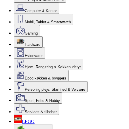
Computer & Kontor
Mobil, Tablet & Smartwatch
Gaming
Hardware
Hvidevarer
Hjem, Rengøring & Køkkenudstyr
Epoq køkken & bryggers
Personlig pleje, Skønhed & Velvære
Sport, Fritid & Hobby
Services & tilbehør
LEGO