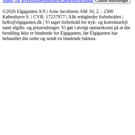
Salgs- og leveringsbetingelser
Kategorier
Brands
Cookie indstillinger
©2026 Elgiganten A/S | Arne Jacobsens Allé 16, 2. - 2300
København S. | CVR: 17237977 | Alle rettigheder forbeholdes |
hello@elgiganten.dk | Vi tager forbehold for tryk- og korrekturfejl
samt afgifts- og prisændringer. Vi gør i øvrigt opmærksom på at din
bestilling ikke er bindende for Elgiganten, før Elgiganten har
behandlet din ordre og sendt en bindende faktura.