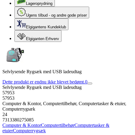
Lageroprydning
Ugens tilbud - og andre gode priser
Elgigantens Kundeklub
Elgiganten Erhverv
Selvlysende Rygsæk med USB ladeudtag
Dette produkt er endnu ikke blevet bedømt.
0
Selvlysende Rygsæk med USB ladeudtag
57953
57953
Computer & Kontor, Computertilbehør, Computertasker & etuier,
Computerrygsæk
24
7313380275085
Computer & Kontor
Computertilbehør
Computertasker &
etuier
Computerrygsæk