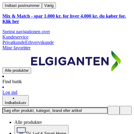
Indtast postnummer
Vælg
Mix & Match - spar 1.000 kr. for hver 4.000 kr. du køber for.
Klik
her
Spring navigationen over
Kundeservice
Privatkunde
Erhvervskunde
Mine favoritter
Alle produkter
Find butik
Log ind
Indkøbskurv
Alle produkter
TV, Lyd & Smart Home