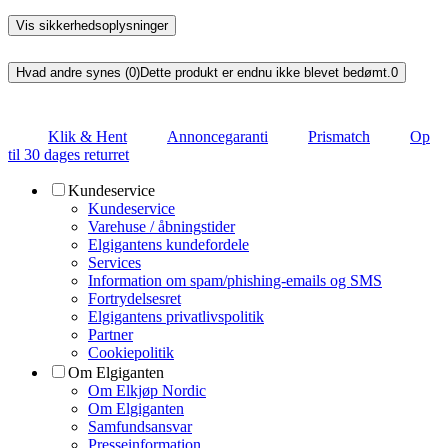
Vis sikkerhedsoplysninger
Hvad andre synes (0)
Dette produkt er endnu ikke blevet bedømt.
0
Klik & Hent
Annoncegaranti
Prismatch
Op
til 30 dages returret
Kundeservice
Kundeservice
Varehuse / åbningstider
Elgigantens kundefordele
Services
Information om spam/phishing-emails og SMS
Fortrydelsesret
Elgigantens privatlivspolitik
Partner
Cookiepolitik
Om Elgiganten
Om Elkjøp Nordic
Om Elgiganten
Samfundsansvar
Presseinformation