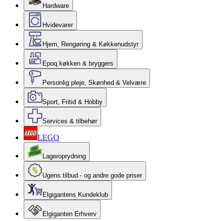
Hardware
Hvidevarer
Hjem, Rengøring & Køkkenudstyr
Epoq køkken & bryggers
Personlig pleje, Skønhed & Velvære
Sport, Fritid & Hobby
Services & tilbehør
LEGO
Lageroprydning
Ugens tilbud - og andre gode priser
Elgigantens Kundeklub
Elgiganten Erhverv