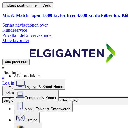
Indtast postnummer
Vælg
Mix & Match - spar 1.000 kr. for hver 4.000 kr. du køber for. Kl
Spring navigationen over
Kundeservice
Privatkunde
Erhvervskunde
Mine favoritter
Alle produkter
Find butik
Alle produkter
Log ind
TV, Lyd & Smart Home
Indkøbskurv
Computer & Kontor
Mobil, Tablet & Smartwatch
Gaming