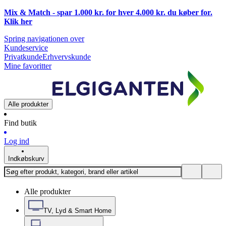
Mix & Match - spar 1.000 kr. for hver 4.000 kr. du køber for.
Klik
her
Spring navigationen over
Kundeservice
Privatkunde
Erhvervskunde
Mine favoritter
Alle produkter
Find butik
Log ind
Indkøbskurv
Alle produkter
TV, Lyd & Smart Home