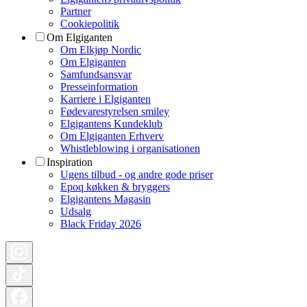
Partner
Cookiepolitik
Om Elgiganten
Om Elkjøp Nordic
Om Elgiganten
Samfundsansvar
Presseinformation
Karriere i Elgiganten
Fødevarestyrelsen smiley
Elgigantens Kundeklub
Om Elgiganten Erhverv
Whistleblowing i organisationen
Inspiration
Ugens tilbud - og andre gode priser
Epoq køkken & bryggers
Elgigantens Magasin
Udsalg
Black Friday 2026