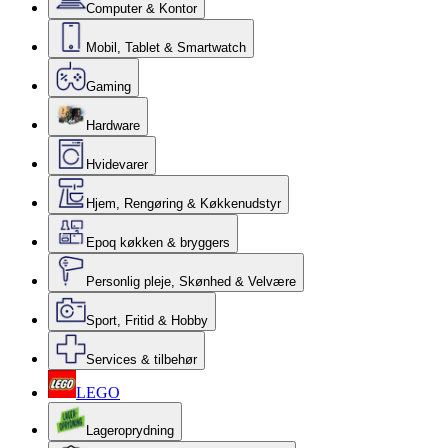
Computer & Kontor
Mobil, Tablet & Smartwatch
Gaming
Hardware
Hvidevarer
Hjem, Rengøring & Køkkenudstyr
Epoq køkken & bryggers
Personlig pleje, Skønhed & Velvære
Sport, Fritid & Hobby
Services & tilbehør
LEGO
Lageroprydning