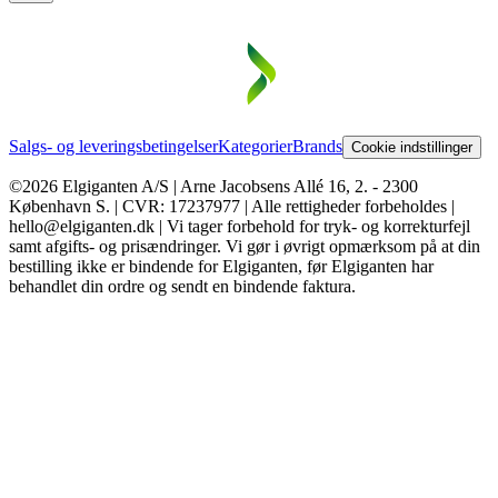
Salgs- og leveringsbetingelser
Kategorier
Brands
Cookie indstillinger
©2026 Elgiganten A/S | Arne Jacobsens Allé 16, 2. - 2300
København S. | CVR: 17237977 | Alle rettigheder forbeholdes |
hello@elgiganten.dk | Vi tager forbehold for tryk- og korrekturfejl
samt afgifts- og prisændringer. Vi gør i øvrigt opmærksom på at din
bestilling ikke er bindende for Elgiganten, før Elgiganten har
behandlet din ordre og sendt en bindende faktura.