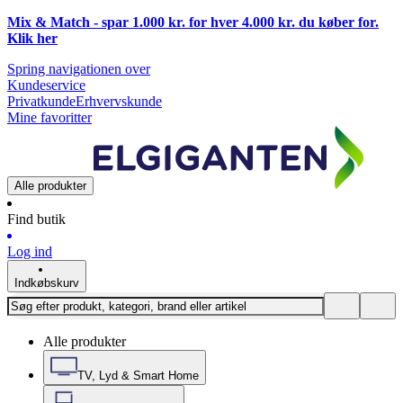
Mix & Match - spar 1.000 kr. for hver 4.000 kr. du køber for.
Klik
her
Spring navigationen over
Kundeservice
Privatkunde
Erhvervskunde
Mine favoritter
Alle produkter
Find butik
Log ind
Indkøbskurv
Alle produkter
TV, Lyd & Smart Home