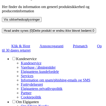
Her finder du information om generel produktsikkerhed og
producentinformation
Vis sikkerhedsoplysninger
Hvad andre synes (0)
Dette produkt er endnu ikke blevet bedømt.
0
Klik & Hent
Annoncegaranti
Prismatch
Op
til 30 dages returret
Kundeservice
Kundeservice
Varehuse / åbningstider
Elgigantens kundefordele
Services
Information om spam/phishing-emails og SMS
Fortrydelsesret
Elgigantens privatlivspolitik
Partner
Cookiepolitik
Om Elgiganten