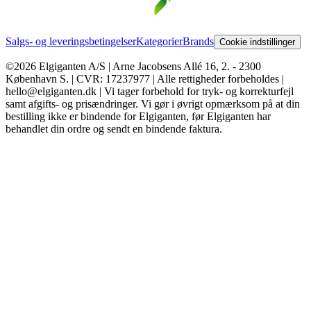
Salgs- og leveringsbetingelser
Kategorier
Brands
Cookie indstillinger
©2026 Elgiganten A/S | Arne Jacobsens Allé 16, 2. - 2300
København S. | CVR: 17237977 | Alle rettigheder forbeholdes |
hello@elgiganten.dk | Vi tager forbehold for tryk- og korrekturfejl
samt afgifts- og prisændringer. Vi gør i øvrigt opmærksom på at din
bestilling ikke er bindende for Elgiganten, før Elgiganten har
behandlet din ordre og sendt en bindende faktura.