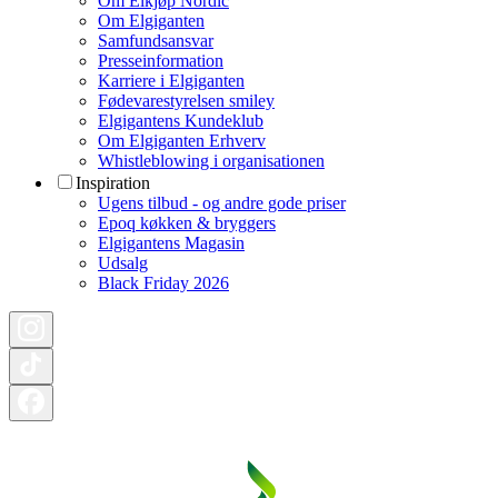
Om Elkjøp Nordic
Om Elgiganten
Samfundsansvar
Presseinformation
Karriere i Elgiganten
Fødevarestyrelsen smiley
Elgigantens Kundeklub
Om Elgiganten Erhverv
Whistleblowing i organisationen
Inspiration
Ugens tilbud - og andre gode priser
Epoq køkken & bryggers
Elgigantens Magasin
Udsalg
Black Friday 2026