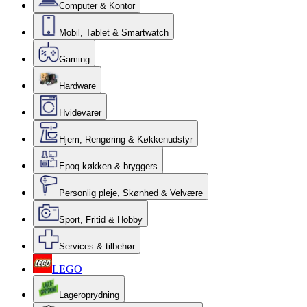
Computer & Kontor
Mobil, Tablet & Smartwatch
Gaming
Hardware
Hvidevarer
Hjem, Rengøring & Køkkenudstyr
Epoq køkken & bryggers
Personlig pleje, Skønhed & Velvære
Sport, Fritid & Hobby
Services & tilbehør
LEGO
Lageroprydning