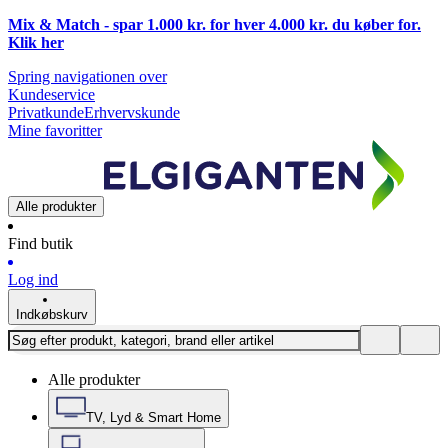
Mix & Match - spar 1.000 kr. for hver 4.000 kr. du køber for.
Klik
her
Spring navigationen over
Kundeservice
Privatkunde
Erhvervskunde
Mine favoritter
Alle produkter
Find butik
Log ind
Indkøbskurv
Alle produkter
TV, Lyd & Smart Home