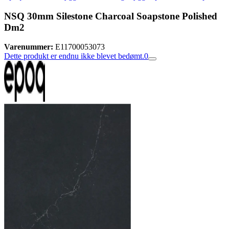
NSQ 30mm Silestone Charcoal Soapstone Polished
Dm2
Varenummer:
E11700053073
Dette produkt er endnu ikke blevet bedømt.
0