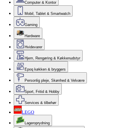
Computer & Kontor
Mobil, Tablet & Smartwatch
Gaming
Hardware
Hvidevarer
Hjem, Rengøring & Køkkenudstyr
Epoq køkken & bryggers
Personlig pleje, Skønhed & Velvære
Sport, Fritid & Hobby
Services & tilbehør
LEGO
Lageroprydning