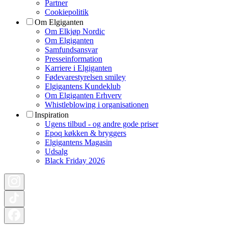
Partner
Cookiepolitik
Om Elgiganten
Om Elkjøp Nordic
Om Elgiganten
Samfundsansvar
Presseinformation
Karriere i Elgiganten
Fødevarestyrelsen smiley
Elgigantens Kundeklub
Om Elgiganten Erhverv
Whistleblowing i organisationen
Inspiration
Ugens tilbud - og andre gode priser
Epoq køkken & bryggers
Elgigantens Magasin
Udsalg
Black Friday 2026