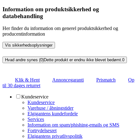
Information om produktsikkerhed og
databehandling
Her finder du information om generel produktsikkerhed og
producentinformation
Vis sikkerhedsoplysninger
Hvad andre synes (0)
Dette produkt er endnu ikke blevet bedømt.
0
Klik & Hent
Annoncegaranti
Prismatch
Op
til 30 dages returret
Kundeservice
Kundeservice
Varehuse / åbningstider
Elgigantens kundefordele
Services
Information om spam/phishing-emails og SMS
Fortrydelsesret
Elgigantens privatlivspolitik