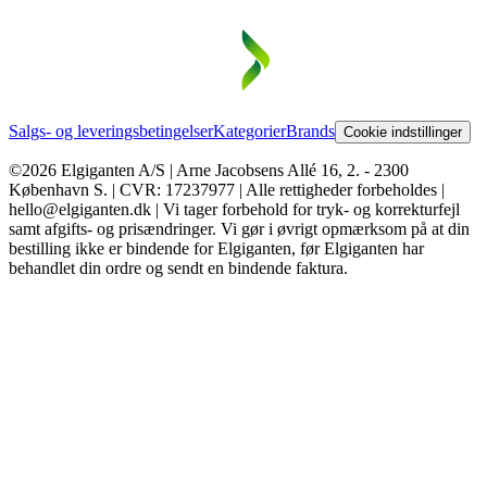
Salgs- og leveringsbetingelser
Kategorier
Brands
Cookie indstillinger
©2026 Elgiganten A/S | Arne Jacobsens Allé 16, 2. - 2300
København S. | CVR: 17237977 | Alle rettigheder forbeholdes |
hello@elgiganten.dk | Vi tager forbehold for tryk- og korrekturfejl
samt afgifts- og prisændringer. Vi gør i øvrigt opmærksom på at din
bestilling ikke er bindende for Elgiganten, før Elgiganten har
behandlet din ordre og sendt en bindende faktura.