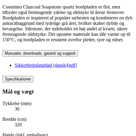
Cosentino Charcoal Soapstone quartz bordpladen er flot, men
tilbyder også fremragende ydelse og slidstykr til årene fremover.
Bordpladen er inspireret af populær sæbesten og kombinerer en dyb
antracitbaggrund med tydelige grå årer, hvilket skaber dybde og
bevægelse. Silestone, der indeholder en høj andel af kvarts, sikrer
fremragende slidstyrke. Det uporøse materiale kan tåle varme op til
150°C, og bordpladen er resistent overfor pletter, syre og ridser.
Manualer, downloads, garanti og support
Sikkerhedsdatablad (dansk)
[
pdf
]
Specifikationer
Mål og vægt
Tykkelse (mm)
30
Bredde (cm)
320
Højde (inkl. emballage)