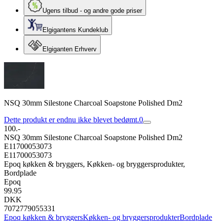
Ugens tilbud - og andre gode priser
Elgigantens Kundeklub
Elgiganten Erhverv
NSQ 30mm Silestone Charcoal Soapstone Polished Dm2
Dette produkt er endnu ikke blevet bedømt.
0
100.-
NSQ 30mm Silestone Charcoal Soapstone Polished Dm2
E11700053073
E11700053073
Epoq køkken & bryggers, Køkken- og bryggersprodukter,
Bordplade
Epoq
99.95
DKK
7072779055331
Epoq køkken & bryggers
Køkken- og bryggersprodukter
Bordplade