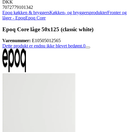
DKK
7072779101342
Epoq køkken & bryggers
Køkken- og bryggersprodukter
Fronter og
låger - Epoq
Epoq Core
Epoq Core låge 50x125 (classic white)
Varenummer:
E10505012565
Dette produkt er endnu ikke blevet bedømt.
0