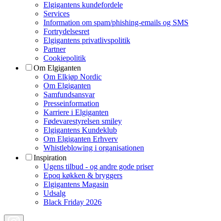
Elgigantens kundefordele
Services
Information om spam/phishing-emails og SMS
Fortrydelsesret
Elgigantens privatlivspolitik
Partner
Cookiepolitik
Om Elgiganten
Om Elkjøp Nordic
Om Elgiganten
Samfundsansvar
Presseinformation
Karriere i Elgiganten
Fødevarestyrelsen smiley
Elgigantens Kundeklub
Om Elgiganten Erhverv
Whistleblowing i organisationen
Inspiration
Ugens tilbud - og andre gode priser
Epoq køkken & bryggers
Elgigantens Magasin
Udsalg
Black Friday 2026