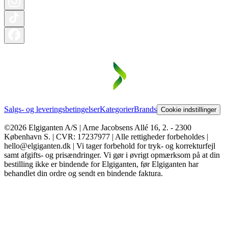
Salgs- og leveringsbetingelser
Kategorier
Brands
Cookie indstillinger
©2026 Elgiganten A/S | Arne Jacobsens Allé 16, 2. - 2300
København S. | CVR: 17237977 | Alle rettigheder forbeholdes |
hello@elgiganten.dk | Vi tager forbehold for tryk- og korrekturfejl
samt afgifts- og prisændringer. Vi gør i øvrigt opmærksom på at din
bestilling ikke er bindende for Elgiganten, før Elgiganten har
behandlet din ordre og sendt en bindende faktura.