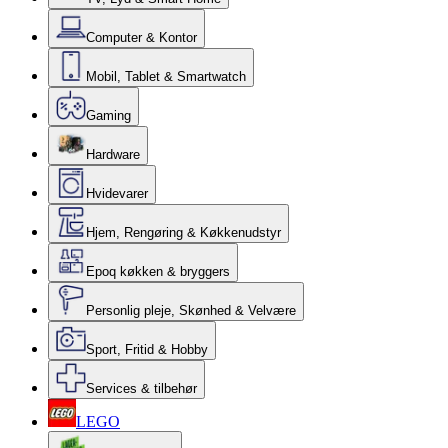
Computer & Kontor
Mobil, Tablet & Smartwatch
Gaming
Hardware
Hvidevarer
Hjem, Rengøring & Køkkenudstyr
Epoq køkken & bryggers
Personlig pleje, Skønhed & Velvære
Sport, Fritid & Hobby
Services & tilbehør
LEGO