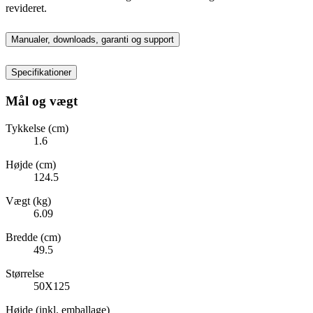
revideret.
Manualer, downloads, garanti og support
Specifikationer
Mål og vægt
Tykkelse (cm)
1.6
Højde (cm)
124.5
Vægt (kg)
6.09
Bredde (cm)
49.5
Størrelse
50X125
Højde (inkl. emballage)