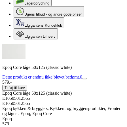
Lageroprydning
Ugens tilbud - og andre gode priser
Elgigantens Kundeklub
Elgiganten Erhverv
Epoq Core låge 50x125 (classic white)
Dette produkt er endnu ikke blevet bedømt.
0
579.-
Tilføj til kurv
Epoq Core låge 50x125 (classic white)
E10505012565
E10505012565
Epoq køkken & bryggers, Køkken- og bryggersprodukter, Fronter
og låger - Epoq, Epoq Core
Epoq
579