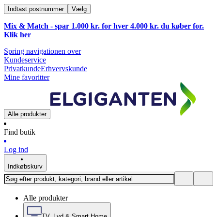
Indtast postnummer
Vælg
Mix & Match - spar 1.000 kr. for hver 4.000 kr. du køber for.
Klik
her
Spring navigationen over
Kundeservice
Privatkunde
Erhvervskunde
Mine favoritter
Alle produkter
Find butik
Log ind
Indkøbskurv
Alle produkter
TV, Lyd & Smart Home