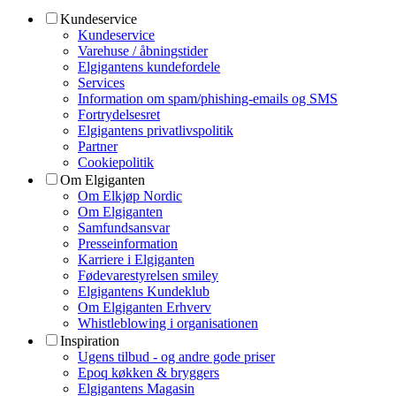
Kundeservice
Kundeservice
Varehuse / åbningstider
Elgigantens kundefordele
Services
Information om spam/phishing-emails og SMS
Fortrydelsesret
Elgigantens privatlivspolitik
Partner
Cookiepolitik
Om Elgiganten
Om Elkjøp Nordic
Om Elgiganten
Samfundsansvar
Presseinformation
Karriere i Elgiganten
Fødevarestyrelsen smiley
Elgigantens Kundeklub
Om Elgiganten Erhverv
Whistleblowing i organisationen
Inspiration
Ugens tilbud - og andre gode priser
Epoq køkken & bryggers
Elgigantens Magasin