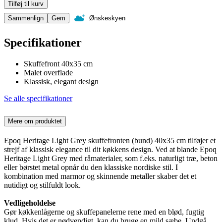
Tilføj til kurv
Sammenlign
Gem
Ønskeskyen
Specifikationer
Skuffefront 40x35 cm
Malet overflade
Klassisk, elegant design
Se alle specifikationer
Mere om produktet
Epoq Heritage Light Grey skuffefronten (bund) 40x35 cm tilføjer et
strejf af klassisk elegance til dit køkkens design. Ved at blande Epoq
Heritage Light Grey med råmaterialer, som f.eks. naturligt træ, beton
eller børstet metal opnår du den klassiske nordiske stil. I
kombination med marmor og skinnende metaller skaber det et
nutidigt og stilfuldt look.
Vedligeholdelse
Gør køkkenlågerne og skuffepanelerne rene med en blød, fugtig
klud. Hvis det er nødvendigt, kan du bruge en mild sæbe. Undgå