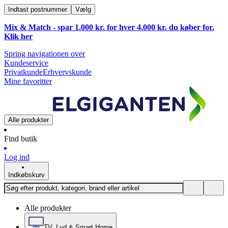
Indtast postnummer
Vælg
Mix & Match - spar 1.000 kr. for hver 4.000 kr. du køber for.
Klik
her
Spring navigationen over
Kundeservice
Privatkunde
Erhvervskunde
Mine favoritter
Alle produkter
Find butik
Log ind
Indkøbskurv
Alle produkter
TV, Lyd & Smart Home