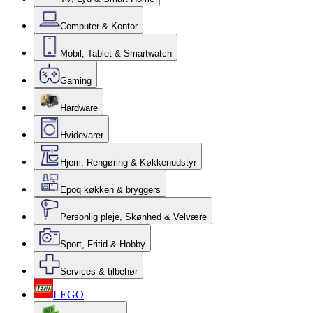
Computer & Kontor
Mobil, Tablet & Smartwatch
Gaming
Hardware
Hvidevarer
Hjem, Rengøring & Køkkenudstyr
Epoq køkken & bryggers
Personlig pleje, Skønhed & Velvære
Sport, Fritid & Hobby
Services & tilbehør
LEGO