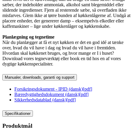
sæber, der indeholder ammoniak, alkohol samt blegemiddel eller
slidende ingredienser. Fjern al resterende sæbe, så overfladen ikke
misfarves. Glem ikke at tørre bunden af køkkenlågerne af. Undgå at
placere enheder, der genererer damp – eksempelvis elkedler eller
kaffemaskiner – lige under køkkenlåger og køkkenskabe.
Planlægning og tegnetime
Når du planlægger at få et nyt køkken er det en god idé at tænke
over, hvad du vil have i dag og hvad du vil have i fremtiden.
Hvordan skal køkkenet bruges, og hvor mange er I i huset?
Download vores tegneværktøj eller book en tid hos en af vores
dygtige køkkenspecialister.
Manualer, downloads, garanti og support
Forsikringsdokument - IPID (dansk)
[
pdf
]
Bæredygtighedsdokument (dansk)
[
pdf
]
Sikkerhedsdatablad (dansk)
[
pdf
]
Specifikationer
Produktmål