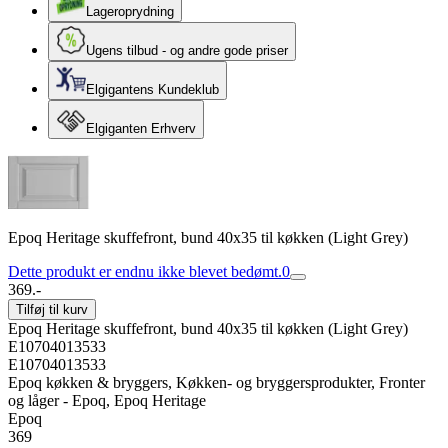
Lageroprydning
Ugens tilbud - og andre gode priser
Elgigantens Kundeklub
Elgiganten Erhverv
Epoq Heritage skuffefront, bund 40x35 til køkken (Light Grey)
Dette produkt er endnu ikke blevet bedømt.
0
369.-
Tilføj til kurv
Epoq Heritage skuffefront, bund 40x35 til køkken (Light Grey)
E10704013533
E10704013533
Epoq køkken & bryggers, Køkken- og bryggersprodukter, Fronter
og låger - Epoq, Epoq Heritage
Epoq
369