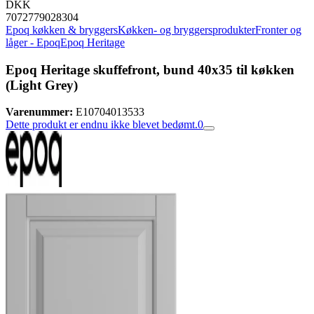
DKK
7072779028304
Epoq køkken & bryggers
Køkken- og bryggersprodukter
Fronter og
låger - Epoq
Epoq Heritage
Epoq Heritage skuffefront, bund 40x35 til køkken
(Light Grey)
Varenummer:
E10704013533
Dette produkt er endnu ikke blevet bedømt.
0