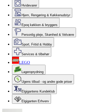
Hvidevarer
Hjem, Rengøring & Køkkenudstyr
Epoq køkken & bryggers
Personlig pleje, Skønhed & Velvære
Sport, Fritid & Hobby
Services & tilbehør
LEGO
Lageroprydning
Ugens tilbud - og andre gode priser
Elgigantens Kundeklub
Elgiganten Erhverv