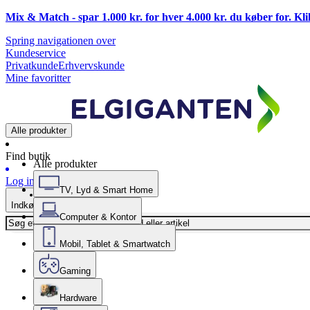
Mix & Match - spar 1.000 kr. for hver 4.000 kr. du køber for. Kl
Spring navigationen over
Kundeservice
Privatkunde
Erhvervskunde
Mine favoritter
Alle produkter
Find butik
Alle produkter
Log ind
TV, Lyd & Smart Home
Indkøbskurv
Computer & Kontor
Mobil, Tablet & Smartwatch
Gaming
Hardware