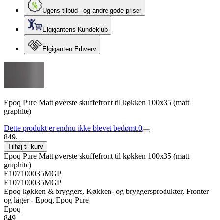
Ugens tilbud - og andre gode priser
Elgigantens Kundeklub
Elgiganten Erhverv
Epoq Pure Matt øverste skuffefront til køkken 100x35 (matt
graphite)
Dette produkt er endnu ikke blevet bedømt.
0
849.-
Tilføj til kurv
Epoq Pure Matt øverste skuffefront til køkken 100x35 (matt
graphite)
E107100035MGP
E107100035MGP
Epoq køkken & bryggers, Køkken- og bryggersprodukter, Fronter
og låger - Epoq, Epoq Pure
Epoq
849