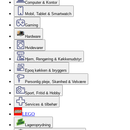
Computer & Kontor
Mobil, Tablet & Smartwatch
Gaming
Hardware
Hvidevarer
Hjem, Rengøring & Køkkenudstyr
Epoq køkken & bryggers
Personlig pleje, Skønhed & Velvære
Sport, Fritid & Hobby
Services & tilbehør
LEGO
Lageroprydning