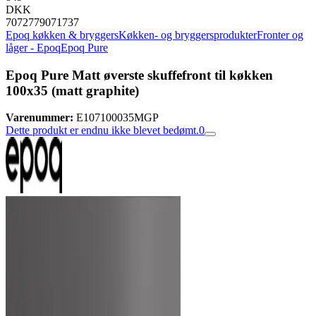
DKK
7072779071737
Epoq køkken & bryggers
Køkken- og bryggersprodukter
Fronter og
låger - Epoq
Epoq Pure
Epoq Pure Matt øverste skuffefront til køkken
100x35 (matt graphite)
Varenummer:
E107100035MGP
Dette produkt er endnu ikke blevet bedømt.
0