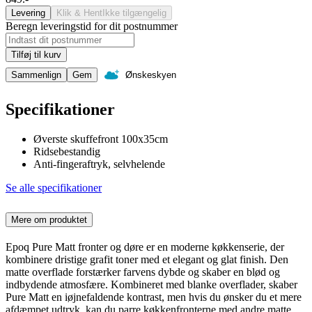
Levering
Klik & Hent
Ikke tilgængelig
Beregn leveringstid for dit postnummer
Tilføj til kurv
Sammenlign
Gem
Ønskeskyen
Specifikationer
Øverste skuffefront 100x35cm
Ridsebestandig
Anti-fingeraftryk, selvhelende
Se alle specifikationer
Mere om produktet
Epoq Pure Matt fronter og døre er en moderne køkkenserie, der
kombinere dristige grafit toner med et elegant og glat finish. Den
matte overflade forstærker farvens dybde og skaber en blød og
indbydende atmosfære. Kombineret med blanke overflader, skaber
Pure Matt en iøjnefaldende kontrast, men hvis du ønsker du et mere
afdæmpet udtryk, kan du parre køkkenfronterne med andre matte