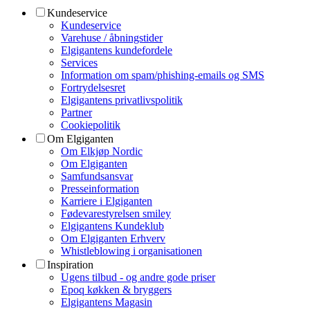
Kundeservice
Kundeservice
Varehuse / åbningstider
Elgigantens kundefordele
Services
Information om spam/phishing-emails og SMS
Fortrydelsesret
Elgigantens privatlivspolitik
Partner
Cookiepolitik
Om Elgiganten
Om Elkjøp Nordic
Om Elgiganten
Samfundsansvar
Presseinformation
Karriere i Elgiganten
Fødevarestyrelsen smiley
Elgigantens Kundeklub
Om Elgiganten Erhverv
Whistleblowing i organisationen
Inspiration
Ugens tilbud - og andre gode priser
Epoq køkken & bryggers
Elgigantens Magasin