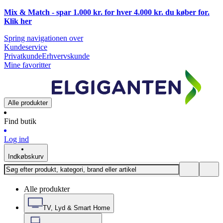
Mix & Match - spar 1.000 kr. for hver 4.000 kr. du køber for.
Klik
her
Spring navigationen over
Kundeservice
Privatkunde
Erhvervskunde
Mine favoritter
Alle produkter
Find butik
Log ind
Indkøbskurv
Alle produkter
TV, Lyd & Smart Home