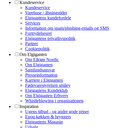
Kundeservice
Kundeservice
Varehuse / åbningstider
Elgigantens kundefordele
Services
Information om spam/phishing-emails og SMS
Fortrydelsesret
Elgigantens privatlivspolitik
Partner
Cookiepolitik
Om Elgiganten
Om Elkjøp Nordic
Om Elgiganten
Samfundsansvar
Presseinformation
Karriere i Elgiganten
Fødevarestyrelsen smiley
Elgigantens Kundeklub
Om Elgiganten Erhverv
Whistleblowing i organisationen
Inspiration
Ugens tilbud - og andre gode priser
Epoq køkken & bryggers
Elgigantens Magasin
Udsalg