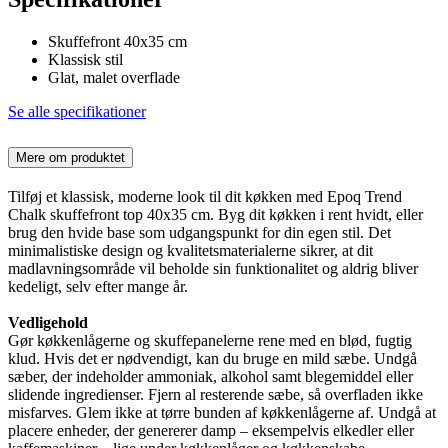
Skuffefront 40x35 cm
Klassisk stil
Glat, malet overflade
Se alle specifikationer
Mere om produktet
Tilføj et klassisk, moderne look til dit køkken med Epoq Trend
Chalk skuffefront top 40x35 cm. Byg dit køkken i rent hvidt, eller
brug den hvide base som udgangspunkt for din egen stil. Det
minimalistiske design og kvalitetsmaterialerne sikrer, at dit
madlavningsområde vil beholde sin funktionalitet og aldrig bliver
kedeligt, selv efter mange år.
Vedligehold
Gør køkkenlågerne og skuffepanelerne rene med en blød, fugtig
klud. Hvis det er nødvendigt, kan du bruge en mild sæbe. Undgå
sæber, der indeholder ammoniak, alkohol samt blegemiddel eller
slidende ingredienser. Fjern al resterende sæbe, så overfladen ikke
misfarves. Glem ikke at tørre bunden af køkkenlågerne af. Undgå at
placere enheder, der genererer damp – eksempelvis elkedler eller