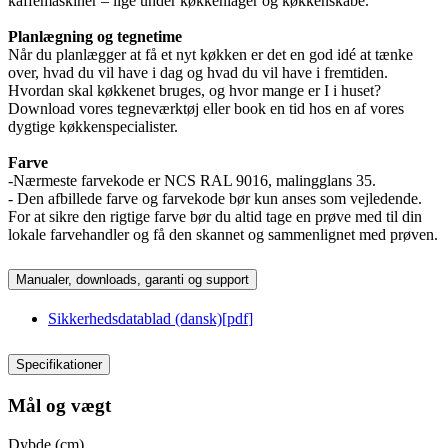
kaffemaskiner – lige under køkkenlåger og køkkenskabe.
Planlægning og tegnetime
Når du planlægger at få et nyt køkken er det en god idé at tænke
over, hvad du vil have i dag og hvad du vil have i fremtiden.
Hvordan skal køkkenet bruges, og hvor mange er I i huset?
Download vores tegneværktøj eller book en tid hos en af vores
dygtige køkkenspecialister.
Farve
-Nærmeste farvekode er NCS RAL 9016, malingglans 35.
- Den afbillede farve og farvekode bør kun anses som vejledende.
For at sikre den rigtige farve bør du altid tage en prøve med til din
lokale farvehandler og få den skannet og sammenlignet med prøven.
Manualer, downloads, garanti og support
Sikkerhedsdatablad (dansk)
[
pdf
]
Specifikationer
Mål og vægt
Dybde (cm)