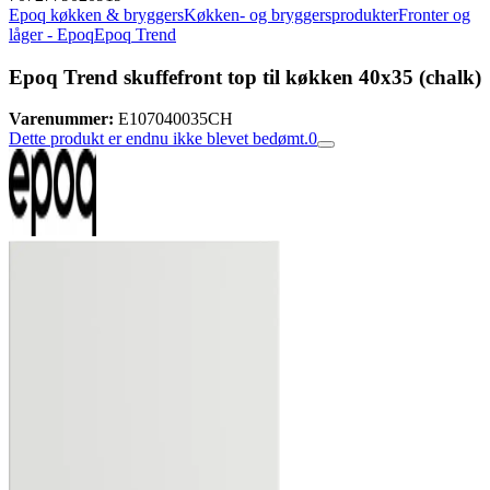
Epoq køkken & bryggers
Køkken- og bryggersprodukter
Fronter og
låger - Epoq
Epoq Trend
Epoq Trend skuffefront top til køkken 40x35 (chalk)
Varenummer:
E107040035CH
Dette produkt er endnu ikke blevet bedømt.
0