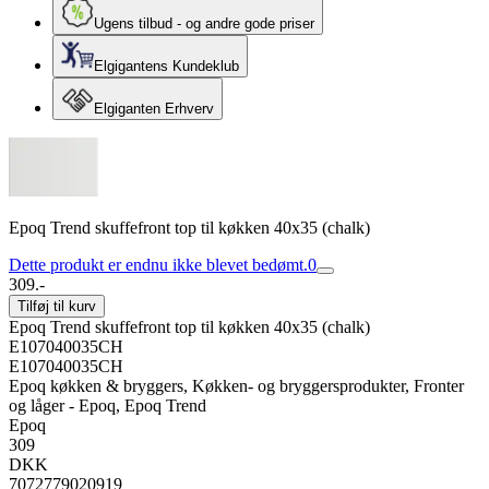
Ugens tilbud - og andre gode priser
Elgigantens Kundeklub
Elgiganten Erhverv
Epoq Trend skuffefront top til køkken 40x35 (chalk)
Dette produkt er endnu ikke blevet bedømt.
0
309.-
Tilføj til kurv
Epoq Trend skuffefront top til køkken 40x35 (chalk)
E107040035CH
E107040035CH
Epoq køkken & bryggers, Køkken- og bryggersprodukter, Fronter
og låger - Epoq, Epoq Trend
Epoq
309
DKK
7072779020919