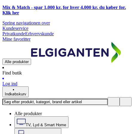
Mix & Match - spar 1.000 kr. for hver 4.000 kr. du køber for.
Klik
her
Spring navigationen over
Kundeservice
Privatkunde
Erhvervskunde
Mine favoritter
Alle produkter
Find butik
Log ind
Indkøbskurv
Alle produkter
TV, Lyd & Smart Home