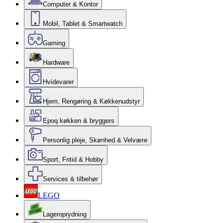
Computer & Kontor
Mobil, Tablet & Smartwatch
Gaming
Hardware
Hvidevarer
Hjem, Rengøring & Køkkenudstyr
Epoq køkken & bryggers
Personlig pleje, Skønhed & Velvære
Sport, Fritid & Hobby
Services & tilbehør
LEGO
Lageroprydning