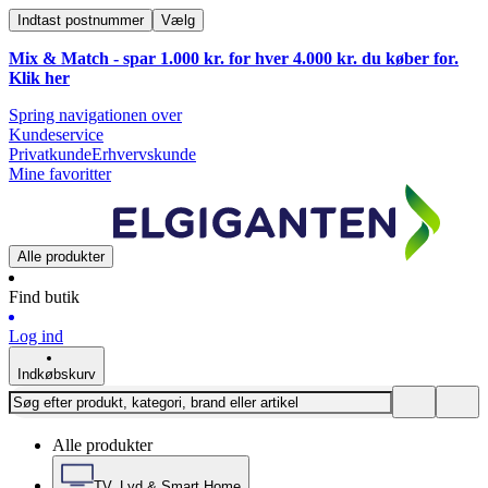
Indtast postnummer
Vælg
Mix & Match - spar 1.000 kr. for hver 4.000 kr. du køber for.
Klik
her
Spring navigationen over
Kundeservice
Privatkunde
Erhvervskunde
Mine favoritter
Alle produkter
Find butik
Log ind
Indkøbskurv
Alle produkter
TV, Lyd & Smart Home