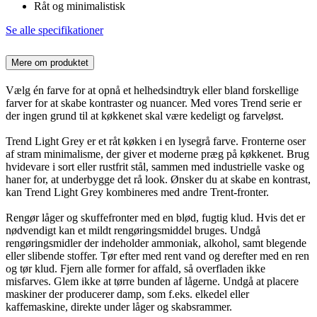
Råt og minimalistisk
Se alle specifikationer
Mere om produktet
Vælg én farve for at opnå et helhedsindtryk eller bland forskellige
farver for at skabe kontraster og nuancer. Med vores Trend serie er
der ingen grund til at køkkenet skal være kedeligt og farveløst.
Trend Light Grey er et råt køkken i en lysegrå farve. Fronterne oser
af stram minimalisme, der giver et moderne præg på køkkenet. Brug
hvidevare i sort eller rustfrit stål, sammen med industrielle vaske og
haner for, at underbygge det rå look. Ønsker du at skabe en kontrast,
kan Trend Light Grey kombineres med andre Trent-fronter.
Rengør låger og skuffefronter med en blød, fugtig klud. Hvis det er
nødvendigt kan et mildt rengøringsmiddel bruges. Undgå
rengøringsmidler der indeholder ammoniak, alkohol, samt blegende
eller slibende stoffer. Tør efter med rent vand og derefter med en ren
og tør klud. Fjern alle former for affald, så overfladen ikke
misfarves. Glem ikke at tørre bunden af lågerne. Undgå at placere
maskiner der producerer damp, som f.eks. elkedel eller
kaffemaskine, direkte under låger og skabsrammer.