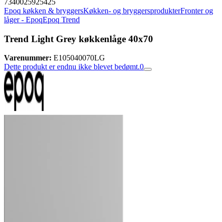
7340025925425
Epoq køkken & bryggers
Køkken- og bryggersprodukter
Fronter og
låger - Epoq
Epoq Trend
Trend Light Grey køkkenlåge 40x70
Varenummer:
E105040070LG
Dette produkt er endnu ikke blevet bedømt.
0