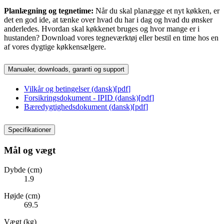
Planlægning og tegnetime:
Når du skal planægge et nyt køkken, er
det en god ide, at tænke over hvad du har i dag og hvad du ønsker
anderledes. Hvordan skal køkkenet bruges og hvor mange er i
hustanden? Download vores tegneværktøj eller bestil en time hos en
af vores dygtige køkkensælgere.
Manualer, downloads, garanti og support
Vilkår og betingelser (dansk)
[
pdf
]
Forsikringsdokument - IPID (dansk)
[
pdf
]
Bæredygtighedsdokument (dansk)
[
pdf
]
Specifikationer
Mål og vægt
Dybde (cm)
1.9
Højde (cm)
69.5
Vægt (kg)