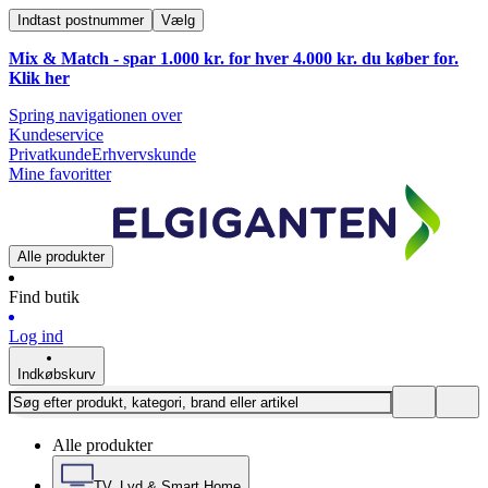
Indtast postnummer
Vælg
Mix & Match - spar 1.000 kr. for hver 4.000 kr. du køber for.
Klik
her
Spring navigationen over
Kundeservice
Privatkunde
Erhvervskunde
Mine favoritter
Alle produkter
Find butik
Log ind
Indkøbskurv
Alle produkter
TV, Lyd & Smart Home