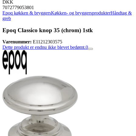
DKK
7072779053801
Epoq køkken & bryggers
Køkken- og bryggersprodukter
Håndtag &
greb
Epoq Classico knop 35 (chrom) 1stk
Varenummer:
E11212303575
Dette produkt er endnu ikke blevet bedømt.
0