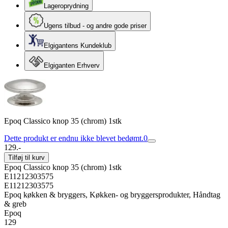
Lageroprydning
Ugens tilbud - og andre gode priser
Elgigantens Kundeklub
Elgiganten Erhverv
Epoq Classico knop 35 (chrom) 1stk
Dette produkt er endnu ikke blevet bedømt.
0
129.-
Tilføj til kurv
Epoq Classico knop 35 (chrom) 1stk
E11212303575
E11212303575
Epoq køkken & bryggers, Køkken- og bryggersprodukter, Håndtag
& greb
Epoq
129