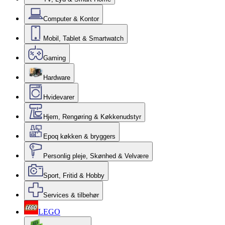
Computer & Kontor
Mobil, Tablet & Smartwatch
Gaming
Hardware
Hvidevarer
Hjem, Rengøring & Køkkenudstyr
Epoq køkken & bryggers
Personlig pleje, Skønhed & Velvære
Sport, Fritid & Hobby
Services & tilbehør
LEGO