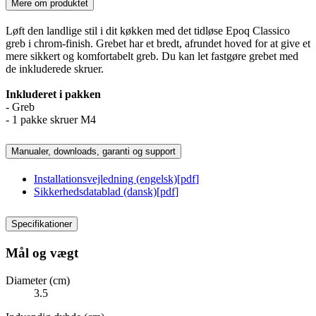
Mere om produktet
Løft den landlige stil i dit køkken med det tidløse Epoq Classico
greb i chrom-finish. Grebet har et bredt, afrundet hoved for at give et
mere sikkert og komfortabelt greb. Du kan let fastgøre grebet med
de inkluderede skruer.
Inkluderet i pakken
- Greb
- 1 pakke skruer M4
Manualer, downloads, garanti og support
Installationsvejledning (engelsk)
[
pdf
]
Sikkerhedsdatablad (dansk)
[
pdf
]
Specifikationer
Mål og vægt
Diameter (cm)
3.5