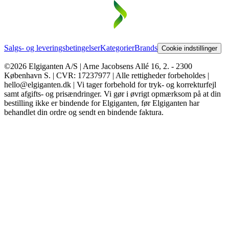
Salgs- og leveringsbetingelser
Kategorier
Brands
Cookie indstillinger
©2026 Elgiganten A/S | Arne Jacobsens Allé 16, 2. - 2300
København S. | CVR: 17237977 | Alle rettigheder forbeholdes |
hello@elgiganten.dk | Vi tager forbehold for tryk- og korrekturfejl
samt afgifts- og prisændringer. Vi gør i øvrigt opmærksom på at din
bestilling ikke er bindende for Elgiganten, før Elgiganten har
behandlet din ordre og sendt en bindende faktura.