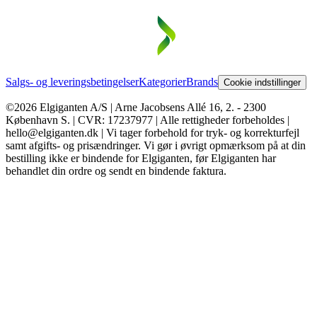
Salgs- og leveringsbetingelser
Kategorier
Brands
Cookie indstillinger
©2026 Elgiganten A/S | Arne Jacobsens Allé 16, 2. - 2300
København S. | CVR: 17237977 | Alle rettigheder forbeholdes |
hello@elgiganten.dk | Vi tager forbehold for tryk- og korrekturfejl
samt afgifts- og prisændringer. Vi gør i øvrigt opmærksom på at din
bestilling ikke er bindende for Elgiganten, før Elgiganten har
behandlet din ordre og sendt en bindende faktura.