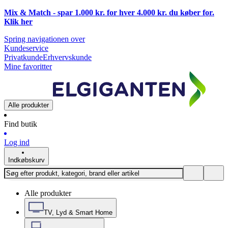
Mix & Match - spar 1.000 kr. for hver 4.000 kr. du køber for.
Klik
her
Spring navigationen over
Kundeservice
Privatkunde
Erhvervskunde
Mine favoritter
Alle produkter
Find butik
Log ind
Indkøbskurv
Alle produkter
TV, Lyd & Smart Home