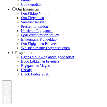
Partner
Cookiepolitik
Om Elgiganten
Om Elkjøp Nordic
Om Elgiganten
Samfundsansvar
Presseinformation
Karriere i Elgiganten
Fødevarestyrelsen smiley
Elgigantens Kundeklub
Om Elgiganten Erhverv
Whistleblowing i organisationen
Inspiration
Ugens tilbud - og andre gode priser
Epoq køkken & bryggers
Elgigantens Magasin
Udsalg
Black Friday 2026