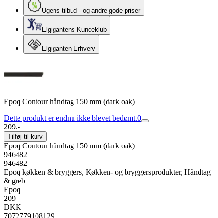
Ugens tilbud - og andre gode priser
Elgigantens Kundeklub
Elgiganten Erhverv
Epoq Contour håndtag 150 mm (dark oak)
Dette produkt er endnu ikke blevet bedømt.
0
209.-
Tilføj til kurv
Epoq Contour håndtag 150 mm (dark oak)
946482
946482
Epoq køkken & bryggers, Køkken- og bryggersprodukter, Håndtag
& greb
Epoq
209
DKK
7072779108129