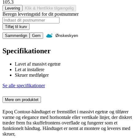
105.3
Levering
Klik & Hent
Ikke tilgængelig
Beregn leveringstid for dit postnummer
Tilføj til kurv
Sammenlign
Gem
Ønskeskyen
Specifikationer
Lavet af massivt egetræ
Let at installere
Skruer medfølger
Se alle specifikationer
Mere om produktet
Epoq Contour-håndtaget er fremstillet i massivt egetræ og tilfører
varme og elegance med horisontale eller vertikale linjer, der diskret
træder frem fra skuffefrontens overflade og fungerer som et
funktionelt håndtag. Håndtaget er nemt at montere og leveres med
skruer,