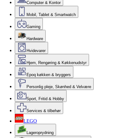
Computer & Kontor
Mobil, Tablet & Smartwatch
Gaming
Hardware
Hvidevarer
Hjem, Rengøring & Køkkenudstyr
Epoq køkken & bryggers
Personlig pleje, Skønhed & Velvære
Sport, Fritid & Hobby
Services & tilbehør
LEGO
Lageroprydning