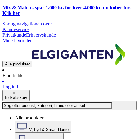
Mix & Match - spar 1.000 kr. for hver 4.000 kr. du køber for.
Klik
her
Spring navigationen over
Kundeservice
Privatkunde
Erhvervskunde
Mine favoritter
Alle produkter
Find butik
Log ind
Indkøbskurv
Alle produkter
TV, Lyd & Smart Home