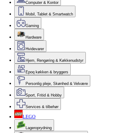
Computer & Kontor
Mobil, Tablet & Smartwatch
Gaming
Hardware
Hvidevarer
Hjem, Rengøring & Køkkenudstyr
Epoq køkken & bryggers
Personlig pleje, Skønhed & Velvære
Sport, Fritid & Hobby
Services & tilbehør
LEGO
Lageroprydning