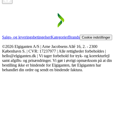
Salgs- og leveringsbetingelser
Kategorier
Brands
Cookie indstillinger
©2026 Elgiganten A/S | Arne Jacobsens Allé 16, 2. - 2300
København S. | CVR: 17237977 | Alle rettigheder forbeholdes |
hello@elgiganten.dk | Vi tager forbehold for tryk- og korrekturfejl
samt afgifts- og prisændringer. Vi gør i øvrigt opmærksom på at din
bestilling ikke er bindende for Elgiganten, før Elgiganten har
behandlet din ordre og sendt en bindende faktura.