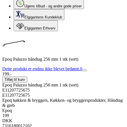
Ugens tilbud - og andre gode priser
Elgigantens Kundeklub
Elgiganten Erhverv
Epoq Palazzo håndtag 256 mm 1 stk (sort)
Dette produkt er endnu ikke blevet bedømt.
0
199.-
Tilføj til kurv
Epoq Palazzo håndtag 256 mm 1 stk (sort)
E11207725675
E11207725675
Epoq køkken & bryggers, Køkken- og bryggersprodukter, Håndtag
& greb
Epoq
199
DKK
7316180012102