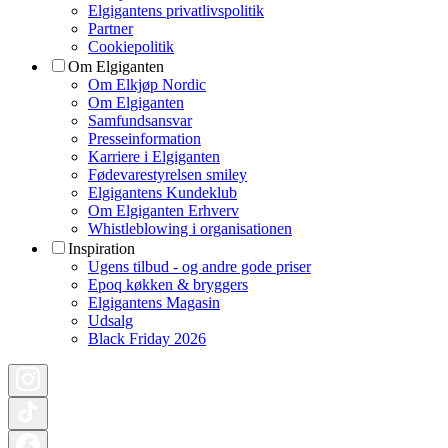
Elgigantens privatlivspolitik
Partner
Cookiepolitik
Om Elgiganten
Om Elkjøp Nordic
Om Elgiganten
Samfundsansvar
Presseinformation
Karriere i Elgiganten
Fødevarestyrelsen smiley
Elgigantens Kundeklub
Om Elgiganten Erhverv
Whistleblowing i organisationen
Inspiration
Ugens tilbud - og andre gode priser
Epoq køkken & bryggers
Elgigantens Magasin
Udsalg
Black Friday 2026