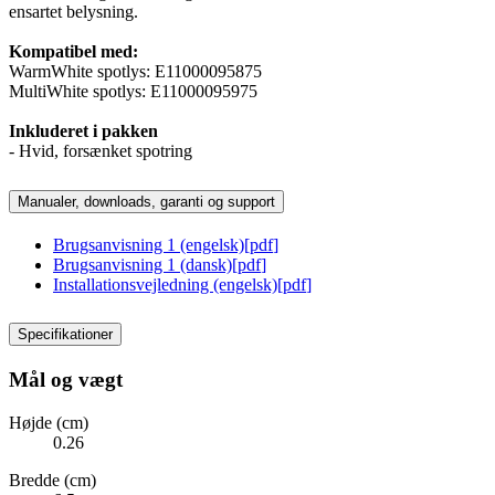
ensartet belysning.
Kompatibel med:
WarmWhite spotlys: E11000095875
MultiWhite spotlys: E11000095975
Inkluderet i pakken
- Hvid, forsænket spotring
Manualer, downloads, garanti og support
Brugsanvisning 1 (engelsk)
[
pdf
]
Brugsanvisning 1 (dansk)
[
pdf
]
Installationsvejledning (engelsk)
[
pdf
]
Specifikationer
Mål og vægt
Højde (cm)
0.26
Bredde (cm)