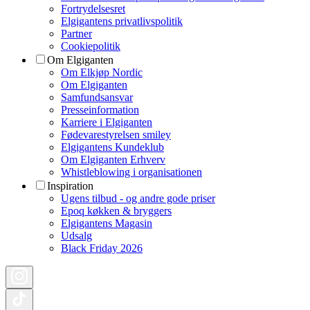
Fortrydelsesret
Elgigantens privatlivspolitik
Partner
Cookiepolitik
Om Elgiganten
Om Elkjøp Nordic
Om Elgiganten
Samfundsansvar
Presseinformation
Karriere i Elgiganten
Fødevarestyrelsen smiley
Elgigantens Kundeklub
Om Elgiganten Erhverv
Whistleblowing i organisationen
Inspiration
Ugens tilbud - og andre gode priser
Epoq køkken & bryggers
Elgigantens Magasin
Udsalg
Black Friday 2026