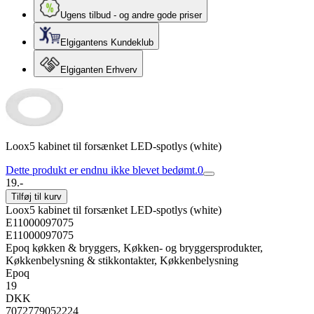
Ugens tilbud - og andre gode priser
Elgigantens Kundeklub
Elgiganten Erhverv
Loox5 kabinet til forsænket LED-spotlys (white)
Dette produkt er endnu ikke blevet bedømt.
0
19.-
Tilføj til kurv
Loox5 kabinet til forsænket LED-spotlys (white)
E11000097075
E11000097075
Epoq køkken & bryggers, Køkken- og bryggersprodukter,
Køkkenbelysning & stikkontakter, Køkkenbelysning
Epoq
19
DKK
7072779052224