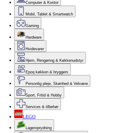
Computer & Kontor
Mobil, Tablet & Smartwatch
Gaming
Hardware
Hvidevarer
Hjem, Rengøring & Køkkenudstyr
Epoq køkken & bryggers
Personlig pleje, Skønhed & Velvære
Sport, Fritid & Hobby
Services & tilbehør
LEGO
Lageroprydning