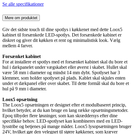
Se alle specifikationer
Mere om produktet
Giv det sidste touch til dine spotlys i køkkenet med dette Loox5
kabinet til forsænkede LED-spotlys. Det forsænkede kabinet er
diskret og giver dit køkken et rent og minimalistisk look. Vælg
mellem 4 farver.
Forsænket kabinet
For at installere et spotlys med et forsænket kabinet skal du bore et
hul i dækpanelet under vægskabet eller øverst i skabet. Hullet skal
være 58 mm i diameter og mindst 14 mm dybt. Spotlyset har 3
klemmer, som holder spotlyset på plads. Kablet skal skjules enten
under et dækpanel eller over skabet. Til dette formål skal du bore et
hul på 9 mm i diameter.
Loox5 opsætning
The Loox5 opsætningen er designet efter et modulbaseret princip,
hvilket betyder, at du kan bruge en lang række opsætningsmetoder.
Epoq tilbyder flere løsninger, som kan skræddersys efter dine
specifikke behov. LED-spotlyset kan kombineres med en LED-
lysstribe og betjenes på mange måder. Loox5 lysopsætningen bruger
24V, hvilket gør den velegnet til større køkkener, som kræver