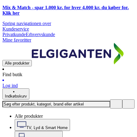
Mix & Match - spar 1.000 kr. for hver 4.000 kr. du køber for.
Klik
her
Spring navigationen over
Kundeservice
Privatkunde
Erhvervskunde
Mine favoritter
Alle produkter
Find butik
Log ind
Indkøbskurv
Alle produkter
TV, Lyd & Smart Home