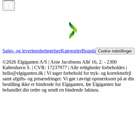
Salgs- og leveringsbetingelser
Kategorier
Brands
Cookie indstillinger
©2026 Elgiganten A/S | Arne Jacobsens Allé 16, 2. - 2300
København S. | CVR: 17237977 | Alle rettigheder forbeholdes |
hello@elgiganten.dk | Vi tager forbehold for tryk- og korrekturfejl
samt afgifts- og prisændringer. Vi gør i øvrigt opmærksom på at din
bestilling ikke er bindende for Elgiganten, før Elgiganten har
behandlet din ordre og sendt en bindende faktura.