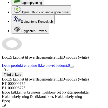
Lageroprydning
Ugens tilbud - og andre gode priser
Elgigantens Kundeklub
Elgiganten Erhverv
Loox5 kabinet til overflademonteret LED-spotlys (white)
Dette produkt er endnu ikke blevet bedømt.
0
19.-
Tilføj til kurv
Loox5 kabinet til overflademonteret LED-spotlys (white)
E11000096775
E11000096775
Epoq køkken & bryggers, Køkken- og bryggersprodukter,
Køkkenbelysning & stikkontakter, Køkkenbelysning
Epoq
19