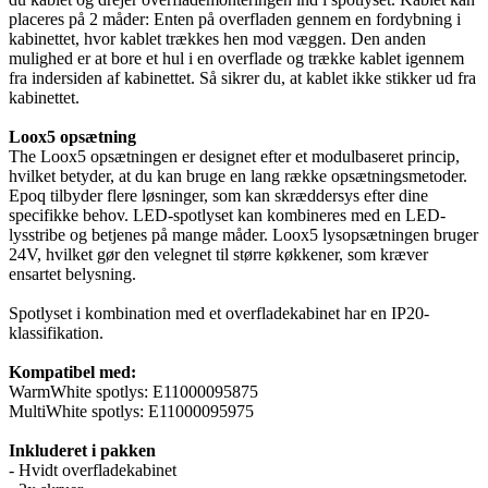
placeres på 2 måder: Enten på overfladen gennem en fordybning i
kabinettet, hvor kablet trækkes hen mod væggen. Den anden
mulighed er at bore et hul i en overflade og trække kablet igennem
fra indersiden af kabinettet. Så sikrer du, at kablet ikke stikker ud fra
kabinettet.
Loox5 opsætning
The Loox5 opsætningen er designet efter et modulbaseret princip,
hvilket betyder, at du kan bruge en lang række opsætningsmetoder.
Epoq tilbyder flere løsninger, som kan skræddersys efter dine
specifikke behov. LED-spotlyset kan kombineres med en LED-
lysstribe og betjenes på mange måder. Loox5 lysopsætningen bruger
24V, hvilket gør den velegnet til større køkkener, som kræver
ensartet belysning.
Spotlyset i kombination med et overfladekabinet har en IP20-
klassifikation.
Kompatibel med:
WarmWhite spotlys: E11000095875
MultiWhite spotlys: E11000095975
Inkluderet i pakken
- Hvidt overfladekabinet