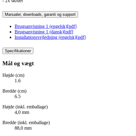
- 2x skruer
Manualer, downloads, garanti og support
Brugsanvisning 1 (engelsk)
[
pdf
]
Brugsanvisning 1 (dansk)
[
pdf
]
Installationsvejledning (engelsk)
[
pdf
]
Specifikationer
Mål og vægt
Højde (cm)
1.6
Bredde (cm)
6.5
Højde (inkl. emballage)
4,0 mm
Bredde (inkl. emballage)
88,0 mm