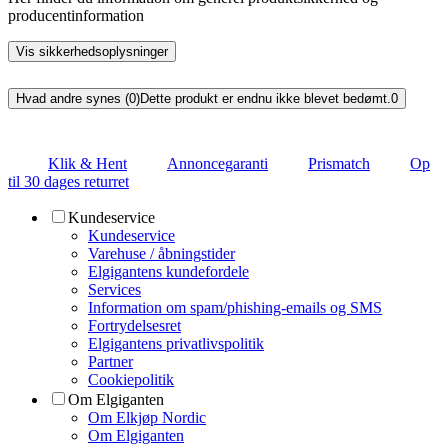
producentinformation
Vis sikkerhedsoplysninger
Hvad andre synes (0)
Dette produkt er endnu ikke blevet bedømt.
0
Klik & Hent
Annoncegaranti
Prismatch
Op
til 30 dages returret
Kundeservice
Kundeservice
Varehuse / åbningstider
Elgigantens kundefordele
Services
Information om spam/phishing-emails og SMS
Fortrydelsesret
Elgigantens privatlivspolitik
Partner
Cookiepolitik
Om Elgiganten
Om Elkjøp Nordic
Om Elgiganten