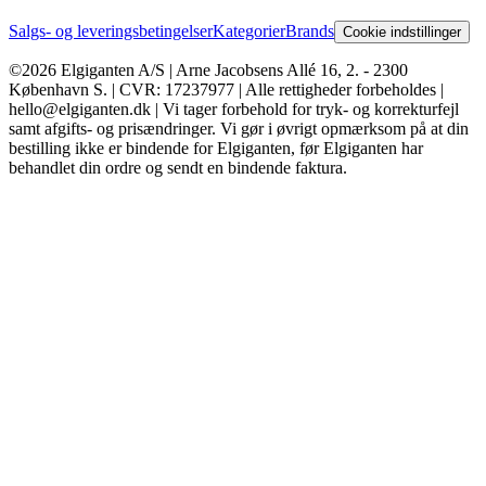
Salgs- og leveringsbetingelser
Kategorier
Brands
Cookie indstillinger
©2026 Elgiganten A/S | Arne Jacobsens Allé 16, 2. - 2300
København S. | CVR: 17237977 | Alle rettigheder forbeholdes |
hello@elgiganten.dk | Vi tager forbehold for tryk- og korrekturfejl
samt afgifts- og prisændringer. Vi gør i øvrigt opmærksom på at din
bestilling ikke er bindende for Elgiganten, før Elgiganten har
behandlet din ordre og sendt en bindende faktura.