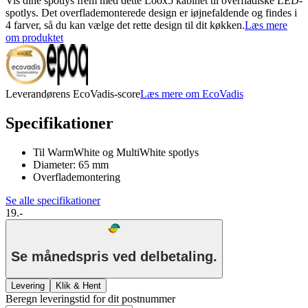
Vis dine spotlys frem med dette Loox5 kabinet til overfladiske LED-
spotlys. Det overflademonterede design er iøjnefaldende og findes i
4 farver, så du kan vælge det rette design til dit køkken.
Læs mere
om produktet
Leverandørens EcoVadis-score
Læs mere om EcoVadis
Specifikationer
Til WarmWhite og MultiWhite spotlys
Diameter: 65 mm
Overflademontering
Se alle specifikationer
19.-
Se månedspris ved delbetaling.
Levering
Klik & Hent
Beregn leveringstid for dit postnummer