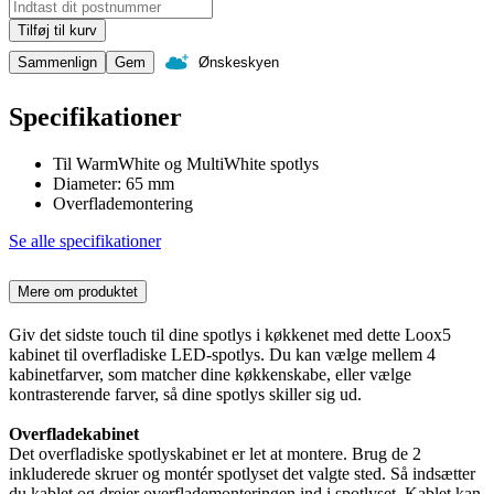
Tilføj til kurv
Sammenlign
Gem
Ønskeskyen
Specifikationer
Til WarmWhite og MultiWhite spotlys
Diameter: 65 mm
Overflademontering
Se alle specifikationer
Mere om produktet
Giv det sidste touch til dine spotlys i køkkenet med dette Loox5
kabinet til overfladiske LED-spotlys. Du kan vælge mellem 4
kabinetfarver, som matcher dine køkkenskabe, eller vælge
kontrasterende farver, så dine spotlys skiller sig ud.
Overfladekabinet
Det overfladiske spotlyskabinet er let at montere. Brug de 2
inkluderede skruer og montér spotlyset det valgte sted. Så indsætter
du kablet og drejer overflademonteringen ind i spotlyset. Kablet kan