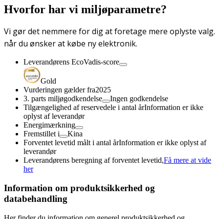
Hvorfor har vi miljøparametre?
Vi gør det nemmere for dig at foretage mere oplyste valg.
når du ønsker at købe ny elektronik.
Leverandørens EcoVadis-score
Gold
Vurderingen gælder fra
2025
3. parts miljøgodkendelse
Ingen godkendelse
Tilgængelighed af reservedele i antal år
Information er ikke
oplyst af leverandør
Energimærkning
Fremstillet i
Kina
Forventet levetid målt i antal år
Information er ikke oplyst af
leverandør
Leverandørens beregning af forventet levetid,
Få mere at vide
her
Information om produktsikkerhed og
databehandling
Her finder du information om generel produktsikkerhed og