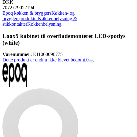
DKK
7072779052194
Epoq køkken & bryggers
Køkken- og
bryggersprodukter
Køkkenbelysning &
stikkontakter
Køkkenbelysning
Loox5 kabinet til overflademonteret LED-spotlys
(white)
Varenummer:
E11000096775
Dette produkt er endnu ikke blevet bedømt.
0