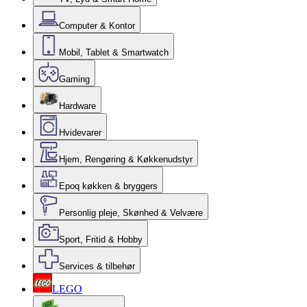
Computer & Kontor
Mobil, Tablet & Smartwatch
Gaming
Hardware
Hvidevarer
Hjem, Rengøring & Køkkenudstyr
Epoq køkken & bryggers
Personlig pleje, Skønhed & Velvære
Sport, Fritid & Hobby
Services & tilbehør
LEGO