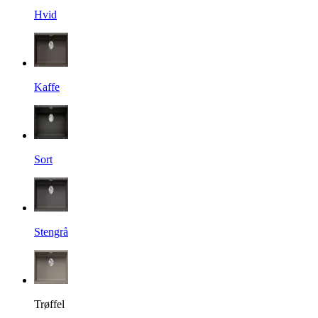
Hvid
Kaffe
Sort
Stengrå
Trøffel