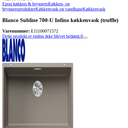
Epoq køkken & bryggers
Køkken- og
bryggersprodukter
Køkkenvask og vandhane
Køkkenvask
Blanco Subline 700-U Infino køkkenvask (truffle)
Varenummer:
E11100071572
Dette produkt er endnu ikke blevet bedømt.
0