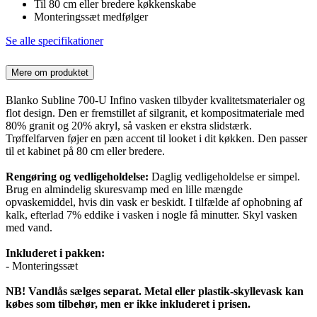
Til 80 cm eller bredere køkkenskabe
Monteringssæt medfølger
Se alle specifikationer
Mere om produktet
Blanko Subline 700-U Infino vasken tilbyder kvalitetsmaterialer og
flot design. Den er fremstillet af silgranit, et kompositmateriale med
80% granit og 20% akryl, så vasken er ekstra slidstærk.
Trøffelfarven føjer en pæn accent til looket i dit køkken. Den passer
til et kabinet på 80 cm eller bredere.
Rengøring og vedligeholdelse:
Daglig vedligeholdelse er simpel.
Brug en almindelig skuresvamp med en lille mængde
opvaskemiddel, hvis din vask er beskidt. I tilfælde af ophobning af
kalk, efterlad 7% eddike i vasken i nogle få minutter. Skyl vasken
med vand.
Inkluderet i pakken:
- Monteringssæt
NB! Vandlås sælges separat. Metal eller plastik-skyllevask kan
købes som tilbehør, men er ikke inkluderet i prisen.