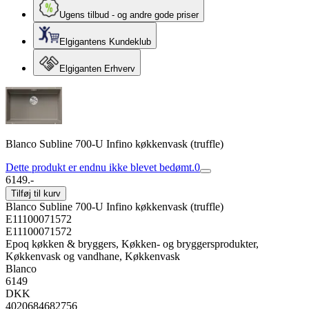
Ugens tilbud - og andre gode priser
Elgigantens Kundeklub
Elgiganten Erhverv
Blanco Subline 700-U Infino køkkenvask (truffle)
Dette produkt er endnu ikke blevet bedømt.
0
6149.-
Tilføj til kurv
Blanco Subline 700-U Infino køkkenvask (truffle)
E11100071572
E11100071572
Epoq køkken & bryggers, Køkken- og bryggersprodukter,
Køkkenvask og vandhane, Køkkenvask
Blanco
6149
DKK
4020684682756