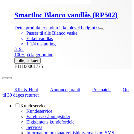
Smartloc Blanco vandlås (RP502)
Dette produkt er endnu ikke blevet bedømt.
0
Passer til alle Blanco vaske
Enkel vandlås
1 1/4 tilslutning
319.-
100+ på lager online
Tilføj til kurv
E11100001775
Klik & Hent
Annoncegaranti
Prismatch
Op
til 30 dages returret
Kundeservice
Kundeservice
Varehuse / åbningstider
Elgigantens kundefordele
Services
Information om spam/phishing-emails og SMS