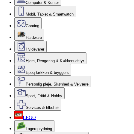
Computer & Kontor
Mobil, Tablet & Smartwatch
Gaming
Hardware
Hvidevarer
Hjem, Rengøring & Køkkenudstyr
Epoq køkken & bryggers
Personlig pleje, Skønhed & Velvære
Sport, Fritid & Hobby
Services & tilbehør
LEGO
Lageroprydning