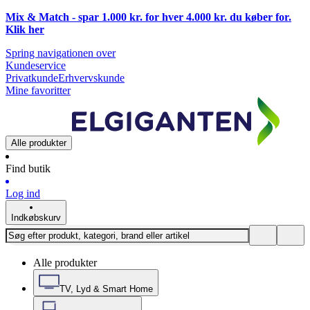
Mix & Match - spar 1.000 kr. for hver 4.000 kr. du køber for.
Klik
her
Spring navigationen over
Kundeservice
Privatkunde
Erhvervskunde
Mine favoritter
Alle produkter
Find butik
Log ind
Indkøbskurv
Alle produkter
TV, Lyd & Smart Home