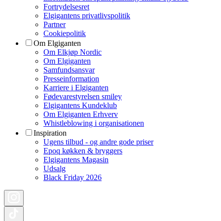
Fortrydelsesret
Elgigantens privatlivspolitik
Partner
Cookiepolitik
Om Elgiganten
Om Elkjøp Nordic
Om Elgiganten
Samfundsansvar
Presseinformation
Karriere i Elgiganten
Fødevarestyrelsen smiley
Elgigantens Kundeklub
Om Elgiganten Erhverv
Whistleblowing i organisationen
Inspiration
Ugens tilbud - og andre gode priser
Epoq køkken & bryggers
Elgigantens Magasin
Udsalg
Black Friday 2026