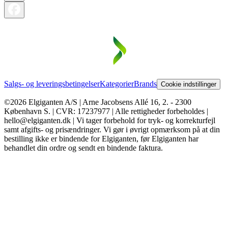
Salgs- og leveringsbetingelser
Kategorier
Brands
Cookie indstillinger
©2026 Elgiganten A/S | Arne Jacobsens Allé 16, 2. - 2300
København S. | CVR: 17237977 | Alle rettigheder forbeholdes |
hello@elgiganten.dk | Vi tager forbehold for tryk- og korrekturfejl
samt afgifts- og prisændringer. Vi gør i øvrigt opmærksom på at din
bestilling ikke er bindende for Elgiganten, før Elgiganten har
behandlet din ordre og sendt en bindende faktura.