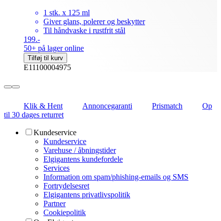
1 stk. x 125 ml
Giver glans, polerer og beskytter
Til håndvaske i rustfrit stål
199.-
50+ på lager online
Tilføj til kurv
E11100004975
Klik & Hent
Annoncegaranti
Prismatch
Op
til 30 dages returret
Kundeservice
Kundeservice
Varehuse / åbningstider
Elgigantens kundefordele
Services
Information om spam/phishing-emails og SMS
Fortrydelsesret
Elgigantens privatlivspolitik
Partner
Cookiepolitik