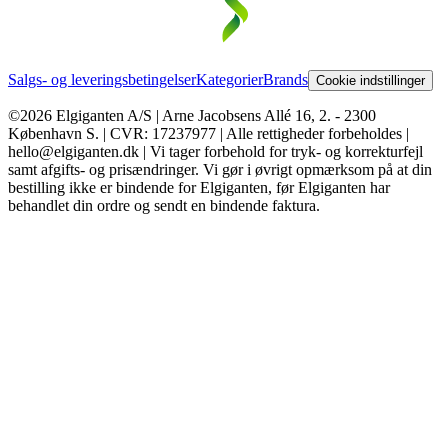
Salgs- og leveringsbetingelser
Kategorier
Brands
Cookie indstillinger
©2026 Elgiganten A/S | Arne Jacobsens Allé 16, 2. - 2300
København S. | CVR: 17237977 | Alle rettigheder forbeholdes |
hello@elgiganten.dk | Vi tager forbehold for tryk- og korrekturfejl
samt afgifts- og prisændringer. Vi gør i øvrigt opmærksom på at din
bestilling ikke er bindende for Elgiganten, før Elgiganten har
behandlet din ordre og sendt en bindende faktura.