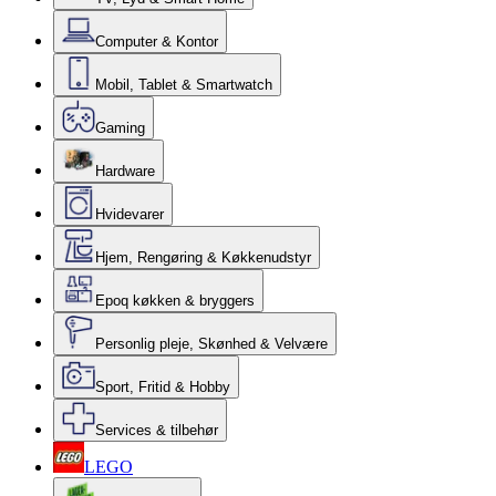
Computer & Kontor
Mobil, Tablet & Smartwatch
Gaming
Hardware
Hvidevarer
Hjem, Rengøring & Køkkenudstyr
Epoq køkken & bryggers
Personlig pleje, Skønhed & Velvære
Sport, Fritid & Hobby
Services & tilbehør
LEGO