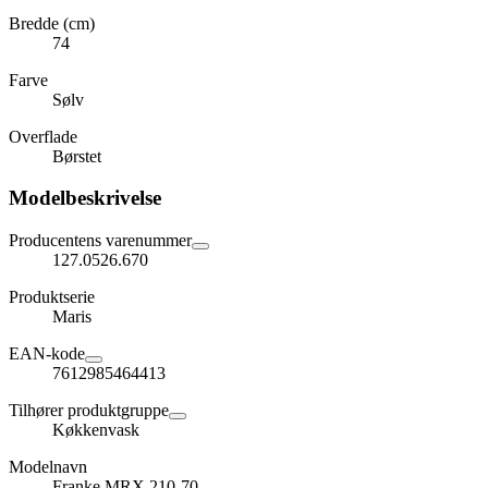
Bredde (cm)
74
Farve
Sølv
Overflade
Børstet
Modelbeskrivelse
Producentens varenummer
127.0526.670
Produktserie
Maris
EAN-kode
7612985464413
Tilhører produktgruppe
Køkkenvask
Modelnavn
Franke MRX 210-70