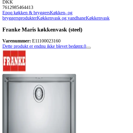
DKK
7612985464413
Epoq køkken & bryggers
Køkken- og
bryggersprodukter
Køkkenvask og vandhane
Køkkenvask
Franke Maris køkkenvask (steel)
Varenummer:
E11100023160
Dette produkt er endnu ikke blevet bedømt.
0