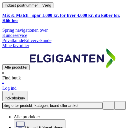
Indtast postnummer
Vælg
Mix & Match - spar 1.000 kr. for hver 4.000 kr. du køber for.
Klik
her
Spring navigationen over
Kundeservice
Privatkunde
Erhvervskunde
Mine favoritter
Alle produkter
Find butik
Log ind
Indkøbskurv
Alle produkter
TV, Lyd & Smart Home