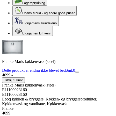
Lageroprydning
Ugens tilbud - og andre gode priser
Elgigantens Kundeklub
Elgiganten Erhverv
Franke Maris køkkenvask (steel)
Dette produkt er endnu ikke blevet bedømt.
0
4099.-
Tilføj til kurv
Franke Maris køkkenvask (steel)
E11100023160
E11100023160
Epoq køkken & bryggers, Køkken- og bryggersprodukter,
Køkkenvask og vandhane, Køkkenvask
Franke
4099