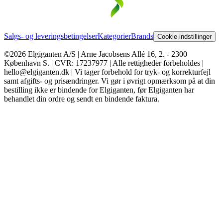
Salgs- og leveringsbetingelser
Kategorier
Brands
Cookie indstillinger
©2026 Elgiganten A/S | Arne Jacobsens Allé 16, 2. - 2300
København S. | CVR: 17237977 | Alle rettigheder forbeholdes |
hello@elgiganten.dk | Vi tager forbehold for tryk- og korrekturfejl
samt afgifts- og prisændringer. Vi gør i øvrigt opmærksom på at din
bestilling ikke er bindende for Elgiganten, før Elgiganten har
behandlet din ordre og sendt en bindende faktura.