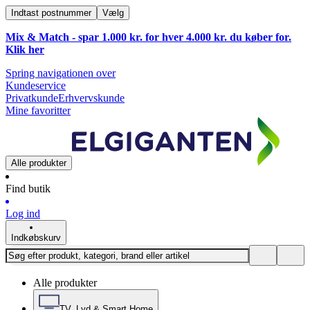
Indtast postnummer
Vælg
Mix & Match - spar 1.000 kr. for hver 4.000 kr. du køber for.
Klik
her
Spring navigationen over
Kundeservice
Privatkunde
Erhvervskunde
Mine favoritter
Alle produkter
Find butik
Log ind
Indkøbskurv
Alle produkter
TV, Lyd & Smart Home