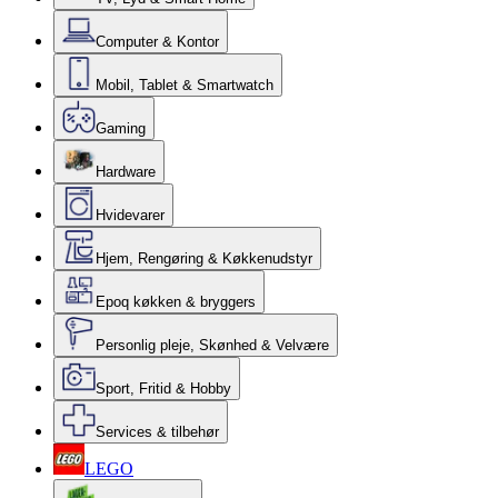
Computer & Kontor
Mobil, Tablet & Smartwatch
Gaming
Hardware
Hvidevarer
Hjem, Rengøring & Køkkenudstyr
Epoq køkken & bryggers
Personlig pleje, Skønhed & Velvære
Sport, Fritid & Hobby
Services & tilbehør
LEGO