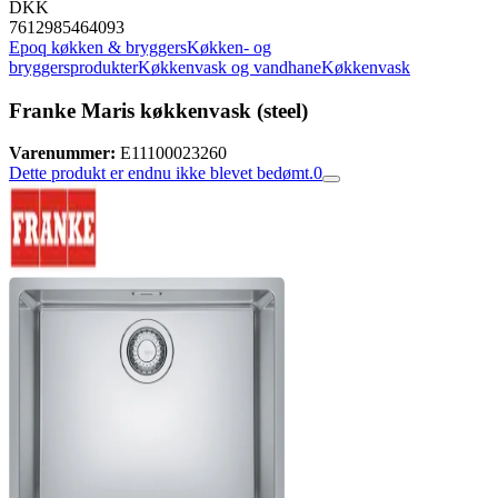
DKK
7612985464093
Epoq køkken & bryggers
Køkken- og
bryggersprodukter
Køkkenvask og vandhane
Køkkenvask
Franke Maris køkkenvask (steel)
Varenummer:
E11100023260
Dette produkt er endnu ikke blevet bedømt.
0