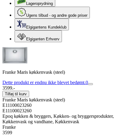
Lageroprydning
Ugens tilbud - og andre gode priser
Elgigantens Kundeklub
Elgiganten Erhverv
Franke Maris køkkenvask (steel)
Dette produkt er endnu ikke blevet bedømt.
0
3599.-
Tilføj til kurv
Franke Maris køkkenvask (steel)
E11100023260
E11100023260
Epoq køkken & bryggers, Køkken- og bryggersprodukter,
Køkkenvask og vandhane, Køkkenvask
Franke
3599