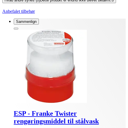
Hvad andre synes (0)
Dette produkt er endnu ikke blevet bedømt.
0
Anbefalet tilbehør
Sammenlign
ESP - Franke Twister
rengøringsmiddel til stålvask