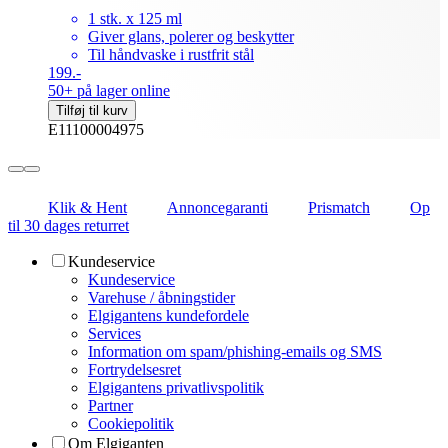
1 stk. x 125 ml
Giver glans, polerer og beskytter
Til håndvaske i rustfrit stål
199.-
50+ på lager online
Tilføj til kurv
E11100004975
Klik & Hent
Annoncegaranti
Prismatch
Op
til 30 dages returret
Kundeservice
Kundeservice
Varehuse / åbningstider
Elgigantens kundefordele
Services
Information om spam/phishing-emails og SMS
Fortrydelsesret
Elgigantens privatlivspolitik
Partner
Cookiepolitik
Om Elgiganten