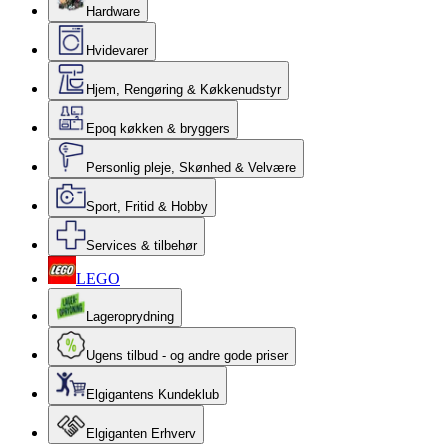
Hardware
Hvidevarer
Hjem, Rengøring & Køkkenudstyr
Epoq køkken & bryggers
Personlig pleje, Skønhed & Velvære
Sport, Fritid & Hobby
Services & tilbehør
LEGO
Lageroprydning
Ugens tilbud - og andre gode priser
Elgigantens Kundeklub
Elgiganten Erhverv