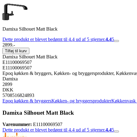
Damixa Silhouet Matt Black
Dette produkt er blevet bedømt til 4.4 ud af 5 stjerner.
4.4
5
2899.-
Tilføj til kurv
Damixa Silhouet Matt Black
E11100069507
E11100069507
Epoq køkken & bryggers, Køkken- og bryggersprodukter, Køkkenva
Damixa
2899
DKK
5708516824893
Epoq køkken & bryggers
Køkken- og bryggersprodukter
Køkkenvask 
Damixa Silhouet Matt Black
Varenummer:
E11100069507
Dette produkt er blevet bedømt til 4.4 ud af 5 stjerner.
4.4
5