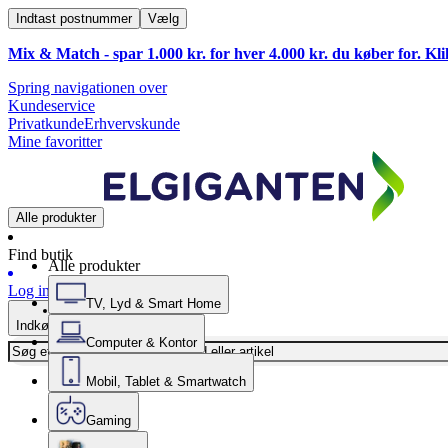
Indtast postnummer
Vælg
Mix & Match - spar 1.000 kr. for hver 4.000 kr. du køber for. Kl
Spring navigationen over
Kundeservice
Privatkunde
Erhvervskunde
Mine favoritter
Alle produkter
Find butik
Alle produkter
Log ind
TV, Lyd & Smart Home
Indkøbskurv
Computer & Kontor
Mobil, Tablet & Smartwatch
Gaming