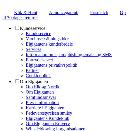
Klik & Hent
Annoncegaranti
Prismatch
Op
til 30 dages returret
Kundeservice
Kundeservice
Varehuse / åbningstider
Elgigantens kundefordele
Services
Information om spam/phishing-emails og SMS
Fortrydelsesret
Elgigantens privatlivspolitik
Partner
Cookiepolitik
Om Elgiganten
Om Elkjøp Nordic
Om Elgiganten
Samfundsansvar
Presseinformation
Karriere i Elgiganten
Fødevarestyrelsen smiley
Elgigantens Kundeklub
Om Elgiganten Erhverv
Whistleblowing i organisationen