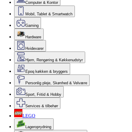
Computer & Kontor
Mobil, Tablet & Smartwatch
Gaming
Hardware
Hvidevarer
Hjem, Rengøring & Køkkenudstyr
Epoq køkken & bryggers
Personlig pleje, Skønhed & Velvære
Sport, Fritid & Hobby
Services & tilbehør
LEGO
Lageroprydning