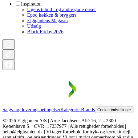
Inspiration
Ugens tilbud - og andre gode priser
Epoq køkken & bryggers
Elgigantens Magasin
Udsalg
Black Friday 2026
Salgs- og leveringsbetingelser
Kategorier
Brands
Cookie indstillinger
©2026 Elgiganten A/S | Arne Jacobsens Allé 16, 2. - 2300
København S. | CVR: 17237977 | Alle rettigheder forbeholdes |
hello@elgiganten.dk | Vi tager forbehold for tryk- og korrekturfejl
samt afgifts- og prisændringer. Vi gør i øvrigt opmærksom på at din