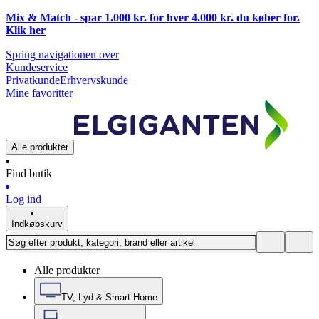
Mix & Match - spar 1.000 kr. for hver 4.000 kr. du køber for.
Klik
her
Spring navigationen over
Kundeservice
Privatkunde
Erhvervskunde
Mine favoritter
Alle produkter
Find butik
Log ind
Indkøbskurv
Alle produkter
TV, Lyd & Smart Home