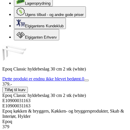
Lageroprydning
Ugens tilbud - og andre gode priser
Elgigantens Kundeklub
Elgiganten Erhverv
Epoq Classic hyldebeslag 30 cm 2 stk (white)
Dette produkt er endnu ikke blevet bedømt.
0
379.-
Tilføj til kurv
Epoq Classic hyldebeslag 30 cm 2 stk (white)
E10900031163
E10900031163
Epoq køkken & bryggers, Køkken- og bryggersprodukter, Skab &
Interiør, Hylder
Epoq
379