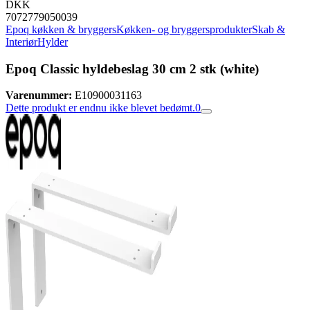
DKK
7072779050039
Epoq køkken & bryggers
Køkken- og bryggersprodukter
Skab &
Interiør
Hylder
Epoq Classic hyldebeslag 30 cm 2 stk (white)
Varenummer:
E10900031163
Dette produkt er endnu ikke blevet bedømt.
0