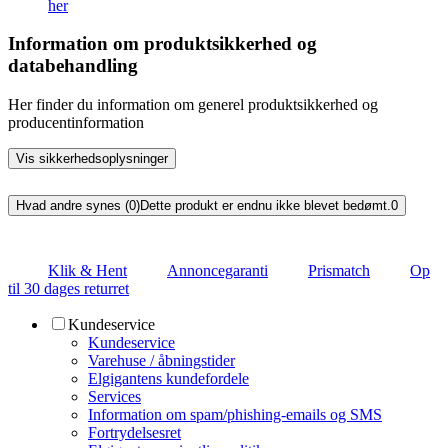
her
Information om produktsikkerhed og
databehandling
Her finder du information om generel produktsikkerhed og
producentinformation
Vis sikkerhedsoplysninger
Hvad andre synes (0)
Dette produkt er endnu ikke blevet bedømt.
0
Klik & Hent
Annoncegaranti
Prismatch
Op
til 30 dages returret
Kundeservice
Kundeservice
Varehuse / åbningstider
Elgigantens kundefordele
Services
Information om spam/phishing-emails og SMS
Fortrydelsesret