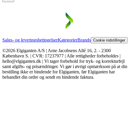
Salgs- og leveringsbetingelser
Kategorier
Brands
Cookie indstillinger
©2026 Elgiganten A/S | Arne Jacobsens Allé 16, 2. - 2300
København S. | CVR: 17237977 | Alle rettigheder forbeholdes |
hello@elgiganten.dk | Vi tager forbehold for tryk- og korrekturfejl
samt afgifts- og prisændringer. Vi gør i øvrigt opmærksom på at din
bestilling ikke er bindende for Elgiganten, før Elgiganten har
behandlet din ordre og sendt en bindende faktura.