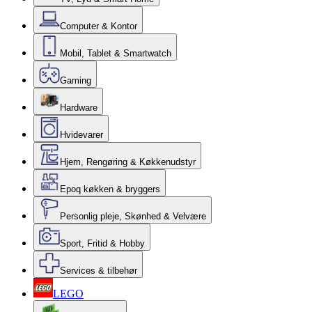
Computer & Kontor
Mobil, Tablet & Smartwatch
Gaming
Hardware
Hvidevarer
Hjem, Rengøring & Køkkenudstyr
Epoq køkken & bryggers
Personlig pleje, Skønhed & Velvære
Sport, Fritid & Hobby
Services & tilbehør
LEGO