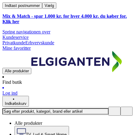
Indtast postnummer
Vælg
Mix & Match - spar 1.000 kr. for hver 4.000 kr. du køber for.
Klik
her
Spring navigationen over
Kundeservice
Privatkunde
Erhvervskunde
Mine favoritter
Alle produkter
Find butik
Log ind
Indkøbskurv
Alle produkter
TV, Lyd & Smart Home