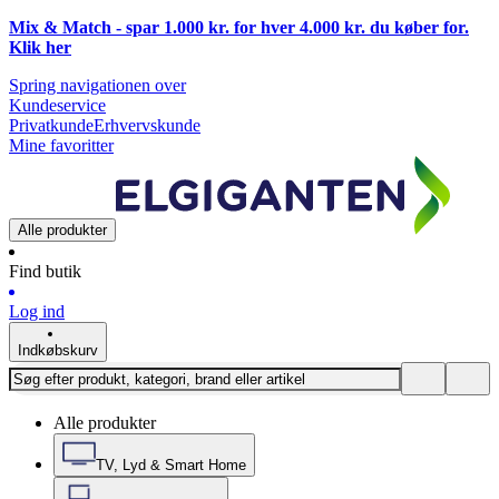
Mix & Match - spar 1.000 kr. for hver 4.000 kr. du køber for.
Klik
her
Spring navigationen over
Kundeservice
Privatkunde
Erhvervskunde
Mine favoritter
Alle produkter
Find butik
Log ind
Indkøbskurv
Alle produkter
TV, Lyd & Smart Home