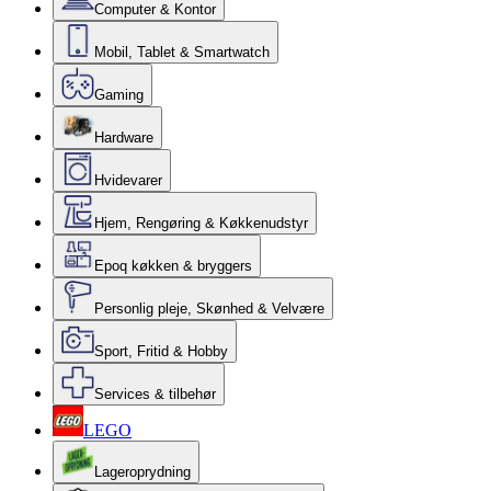
Computer & Kontor
Mobil, Tablet & Smartwatch
Gaming
Hardware
Hvidevarer
Hjem, Rengøring & Køkkenudstyr
Epoq køkken & bryggers
Personlig pleje, Skønhed & Velvære
Sport, Fritid & Hobby
Services & tilbehør
LEGO
Lageroprydning