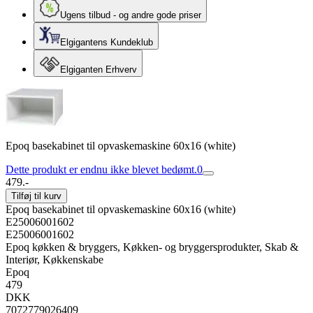
Ugens tilbud - og andre gode priser
Elgigantens Kundeklub
Elgiganten Erhverv
Epoq basekabinet til opvaskemaskine 60x16 (white)
Dette produkt er endnu ikke blevet bedømt.
0
479.-
Tilføj til kurv
Epoq basekabinet til opvaskemaskine 60x16 (white)
E25006001602
E25006001602
Epoq køkken & bryggers, Køkken- og bryggersprodukter, Skab &
Interiør, Køkkenskabe
Epoq
479
DKK
7072779026409