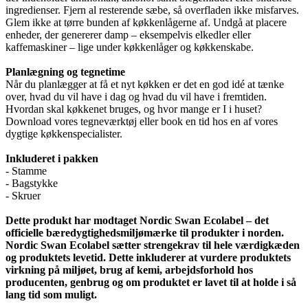
ingredienser. Fjern al resterende sæbe, så overfladen ikke misfarves.
Glem ikke at tørre bunden af køkkenlågerne af. Undgå at placere
enheder, der genererer damp – eksempelvis elkedler eller
kaffemaskiner – lige under køkkenlåger og køkkenskabe.
Planlægning og tegnetime
Når du planlægger at få et nyt køkken er det en god idé at tænke
over, hvad du vil have i dag og hvad du vil have i fremtiden.
Hvordan skal køkkenet bruges, og hvor mange er I i huset?
Download vores tegneværktøj eller book en tid hos en af vores
dygtige køkkenspecialister.
Inkluderet i pakken
- Stamme
- Bagstykke
- Skruer
Dette produkt har modtaget Nordic Swan Ecolabel – det
officielle bæredygtighedsmiljømærke til produkter i norden.
Nordic Swan Ecolabel sætter strengekrav til hele værdigkæden
og produktets levetid. Dette inkluderer at vurdere produktets
virkning på miljøet, brug af kemi, arbejdsforhold hos
producenten, genbrug og om produktet er lavet til at holde i så
lang tid som muligt.