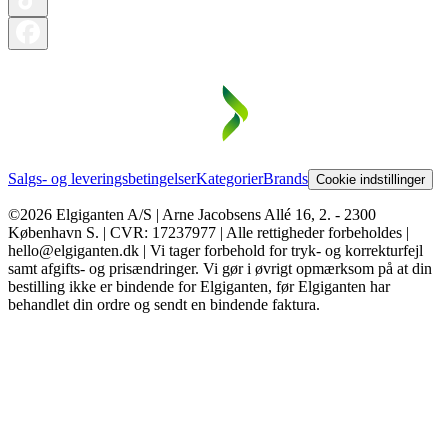
Salgs- og leveringsbetingelser
Kategorier
Brands
Cookie indstillinger
©2026 Elgiganten A/S | Arne Jacobsens Allé 16, 2. - 2300
København S. | CVR: 17237977 | Alle rettigheder forbeholdes |
hello@elgiganten.dk | Vi tager forbehold for tryk- og korrekturfejl
samt afgifts- og prisændringer. Vi gør i øvrigt opmærksom på at din
bestilling ikke er bindende for Elgiganten, før Elgiganten har
behandlet din ordre og sendt en bindende faktura.