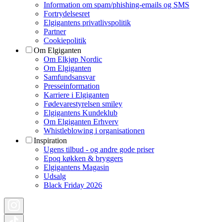
Information om spam/phishing-emails og SMS
Fortrydelsesret
Elgigantens privatlivspolitik
Partner
Cookiepolitik
Om Elgiganten
Om Elkjøp Nordic
Om Elgiganten
Samfundsansvar
Presseinformation
Karriere i Elgiganten
Fødevarestyrelsen smiley
Elgigantens Kundeklub
Om Elgiganten Erhverv
Whistleblowing i organisationen
Inspiration
Ugens tilbud - og andre gode priser
Epoq køkken & bryggers
Elgigantens Magasin
Udsalg
Black Friday 2026