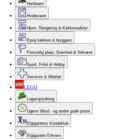
Hardware
Hvidevarer
Hjem, Rengøring & Køkkenudstyr
Epoq køkken & bryggers
Personlig pleje, Skønhed & Velvære
Sport, Fritid & Hobby
Services & tilbehør
LEGO
Lageroprydning
Ugens tilbud - og andre gode priser
Elgigantens Kundeklub
Elgiganten Erhverv