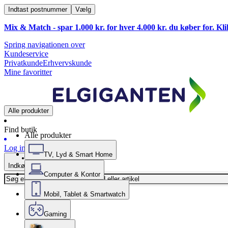
Indtast postnummer
Vælg
Mix & Match - spar 1.000 kr. for hver 4.000 kr. du køber for. Kl
Spring navigationen over
Kundeservice
Privatkunde
Erhvervskunde
Mine favoritter
Alle produkter
Find butik
Alle produkter
Log ind
TV, Lyd & Smart Home
Indkøbskurv
Computer & Kontor
Mobil, Tablet & Smartwatch
Gaming