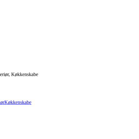
eriør, Køkkenskabe
iør
Køkkenskabe