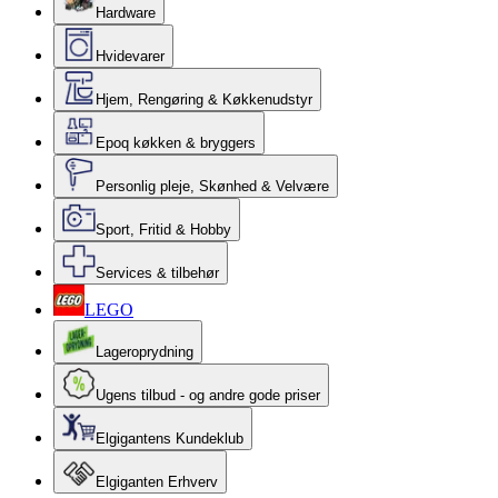
Hardware
Hvidevarer
Hjem, Rengøring & Køkkenudstyr
Epoq køkken & bryggers
Personlig pleje, Skønhed & Velvære
Sport, Fritid & Hobby
Services & tilbehør
LEGO
Lageroprydning
Ugens tilbud - og andre gode priser
Elgigantens Kundeklub
Elgiganten Erhverv