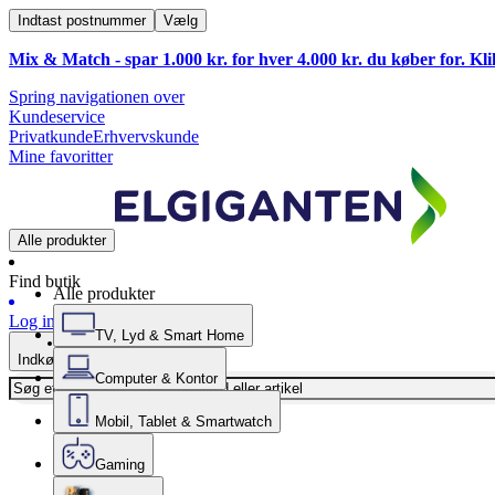
Indtast postnummer
Vælg
Mix & Match - spar 1.000 kr. for hver 4.000 kr. du køber for. Kl
Spring navigationen over
Kundeservice
Privatkunde
Erhvervskunde
Mine favoritter
Alle produkter
Find butik
Alle produkter
Log ind
TV, Lyd & Smart Home
Indkøbskurv
Computer & Kontor
Mobil, Tablet & Smartwatch
Gaming