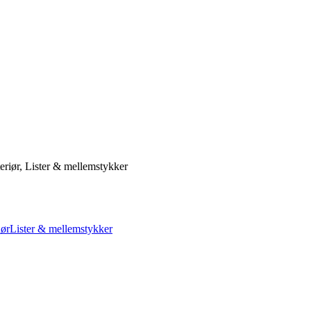
riør, Lister & mellemstykker
iør
Lister & mellemstykker