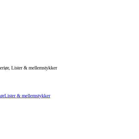
riør, Lister & mellemstykker
iør
Lister & mellemstykker