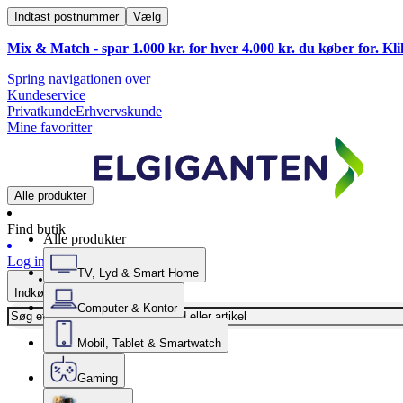
Indtast postnummer
Vælg
Mix & Match - spar 1.000 kr. for hver 4.000 kr. du køber for. Kl
Spring navigationen over
Kundeservice
Privatkunde
Erhvervskunde
Mine favoritter
Alle produkter
Find butik
Alle produkter
Log ind
TV, Lyd & Smart Home
Indkøbskurv
Computer & Kontor
Mobil, Tablet & Smartwatch
Gaming