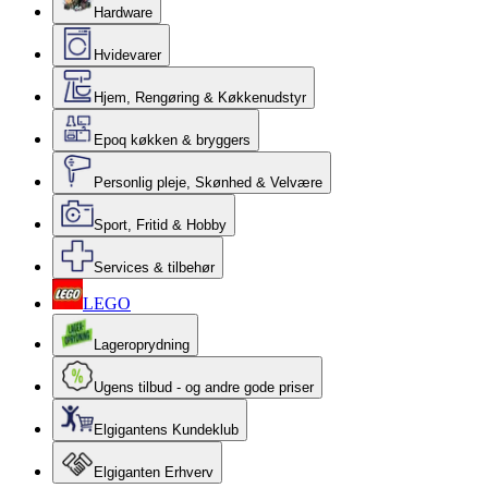
Hardware
Hvidevarer
Hjem, Rengøring & Køkkenudstyr
Epoq køkken & bryggers
Personlig pleje, Skønhed & Velvære
Sport, Fritid & Hobby
Services & tilbehør
LEGO
Lageroprydning
Ugens tilbud - og andre gode priser
Elgigantens Kundeklub
Elgiganten Erhverv