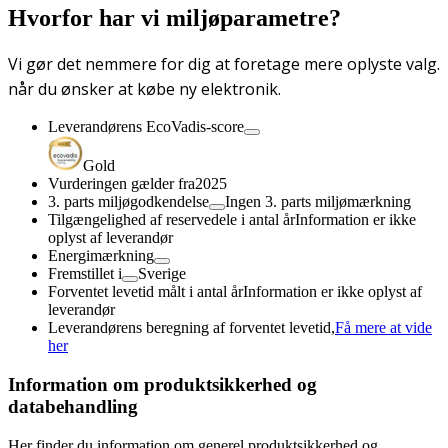
Hvorfor har vi miljøparametre?
Vi gør det nemmere for dig at foretage mere oplyste valg.
når du ønsker at købe ny elektronik.
Leverandørens EcoVadis-score
Gold
Vurderingen gælder fra
2025
3. parts miljøgodkendelse
Ingen 3. parts miljømærkning
Tilgængelighed af reservedele i antal år
Information er ikke
oplyst af leverandør
Energimærkning
Fremstillet i
Sverige
Forventet levetid målt i antal år
Information er ikke oplyst af
leverandør
Leverandørens beregning af forventet levetid,
Få mere at vide
her
Information om produktsikkerhed og
databehandling
Her finder du information om generel produktsikkerhed og