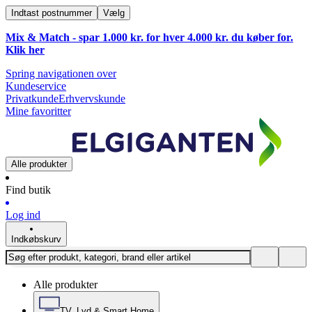
Indtast postnummer
Vælg
Mix & Match - spar 1.000 kr. for hver 4.000 kr. du køber for.
Klik
her
Spring navigationen over
Kundeservice
Privatkunde
Erhvervskunde
Mine favoritter
Alle produkter
Find butik
Log ind
Indkøbskurv
Alle produkter
TV, Lyd & Smart Home