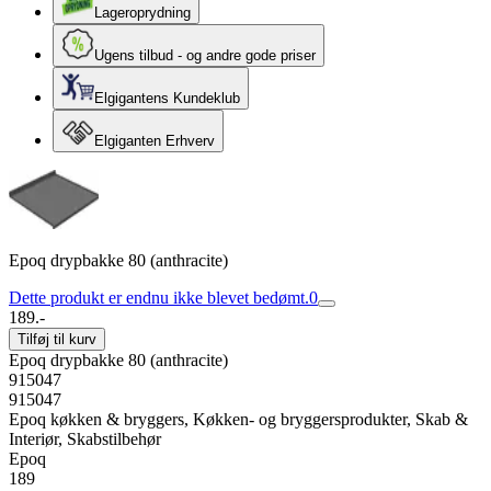
Lageroprydning
Ugens tilbud - og andre gode priser
Elgigantens Kundeklub
Elgiganten Erhverv
Epoq drypbakke 80 (anthracite)
Dette produkt er endnu ikke blevet bedømt.
0
189.-
Tilføj til kurv
Epoq drypbakke 80 (anthracite)
915047
915047
Epoq køkken & bryggers, Køkken- og bryggersprodukter, Skab &
Interiør, Skabstilbehør
Epoq
189