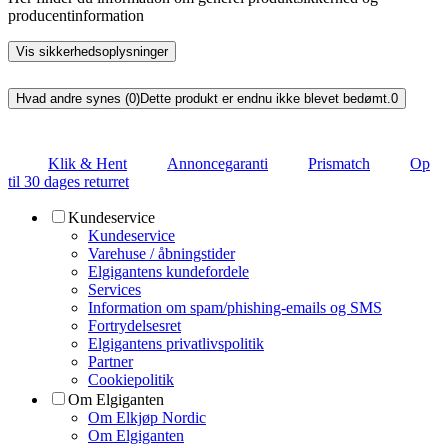
producentinformation
Vis sikkerhedsoplysninger
Hvad andre synes (0)
Dette produkt er endnu ikke blevet bedømt.
0
Klik & Hent
Annoncegaranti
Prismatch
Op
til 30 dages returret
Kundeservice
Kundeservice
Varehuse / åbningstider
Elgigantens kundefordele
Services
Information om spam/phishing-emails og SMS
Fortrydelsesret
Elgigantens privatlivspolitik
Partner
Cookiepolitik
Om Elgiganten
Om Elkjøp Nordic
Om Elgiganten