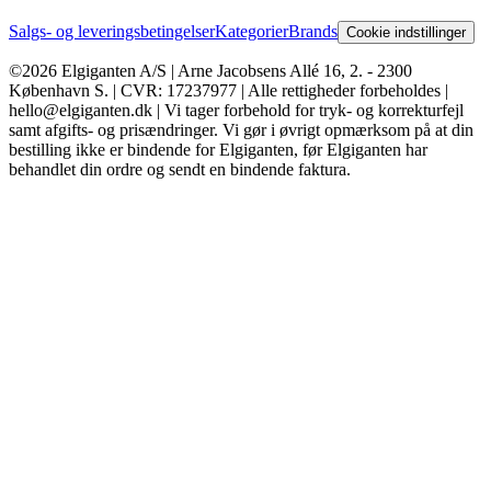
Salgs- og leveringsbetingelser
Kategorier
Brands
Cookie indstillinger
©2026 Elgiganten A/S | Arne Jacobsens Allé 16, 2. - 2300
København S. | CVR: 17237977 | Alle rettigheder forbeholdes |
hello@elgiganten.dk | Vi tager forbehold for tryk- og korrekturfejl
samt afgifts- og prisændringer. Vi gør i øvrigt opmærksom på at din
bestilling ikke er bindende for Elgiganten, før Elgiganten har
behandlet din ordre og sendt en bindende faktura.