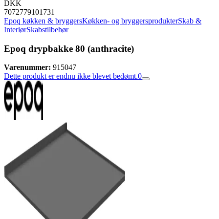
DKK
7072779101731
Epoq køkken & bryggers
Køkken- og bryggersprodukter
Skab &
Interiør
Skabstilbehør
Epoq drypbakke 80 (anthracite)
Varenummer:
915047
Dette produkt er endnu ikke blevet bedømt.
0