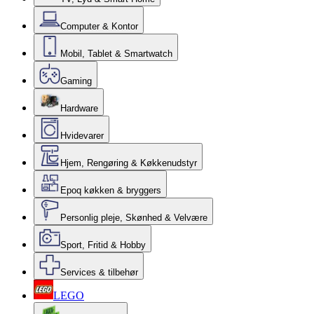
Computer & Kontor
Mobil, Tablet & Smartwatch
Gaming
Hardware
Hvidevarer
Hjem, Rengøring & Køkkenudstyr
Epoq køkken & bryggers
Personlig pleje, Skønhed & Velvære
Sport, Fritid & Hobby
Services & tilbehør
LEGO