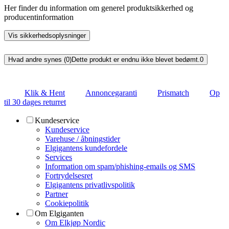
Her finder du information om generel produktsikkerhed og
producentinformation
Vis sikkerhedsoplysninger
Hvad andre synes (0)
Dette produkt er endnu ikke blevet bedømt.
0
Klik & Hent
Annoncegaranti
Prismatch
Op
til 30 dages returret
Kundeservice
Kundeservice
Varehuse / åbningstider
Elgigantens kundefordele
Services
Information om spam/phishing-emails og SMS
Fortrydelsesret
Elgigantens privatlivspolitik
Partner
Cookiepolitik
Om Elgiganten
Om Elkjøp Nordic