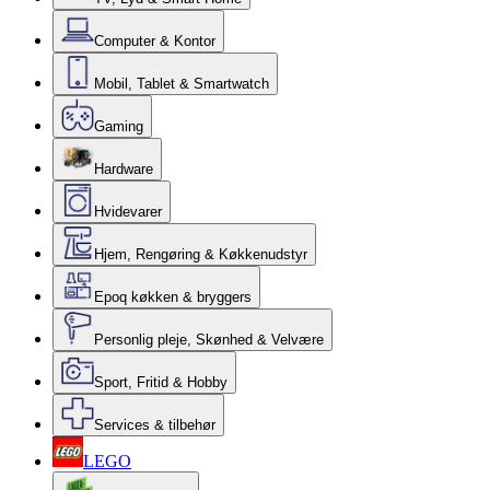
Computer & Kontor
Mobil, Tablet & Smartwatch
Gaming
Hardware
Hvidevarer
Hjem, Rengøring & Køkkenudstyr
Epoq køkken & bryggers
Personlig pleje, Skønhed & Velvære
Sport, Fritid & Hobby
Services & tilbehør
LEGO