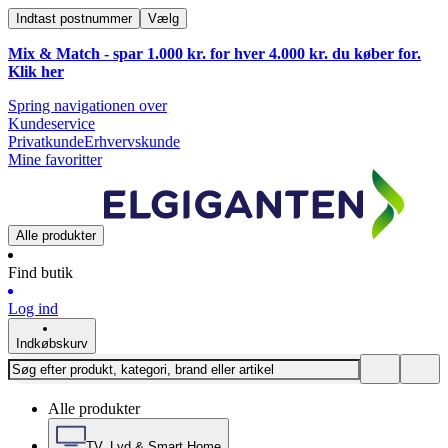
Indtast postnummer
Vælg
Mix & Match - spar 1.000 kr. for hver 4.000 kr. du køber for.
Klik
her
Spring navigationen over
Kundeservice
Privatkunde
Erhvervskunde
Mine favoritter
Alle produkter
Find butik
Log ind
Indkøbskurv
Alle produkter
TV, Lyd & Smart Home