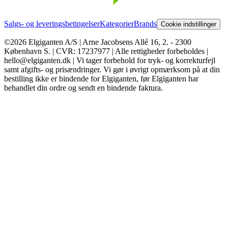
Salgs- og leveringsbetingelser
Kategorier
Brands
Cookie indstillinger
©2026 Elgiganten A/S | Arne Jacobsens Allé 16, 2. - 2300
København S. | CVR: 17237977 | Alle rettigheder forbeholdes |
hello@elgiganten.dk | Vi tager forbehold for tryk- og korrekturfejl
samt afgifts- og prisændringer. Vi gør i øvrigt opmærksom på at din
bestilling ikke er bindende for Elgiganten, før Elgiganten har
behandlet din ordre og sendt en bindende faktura.