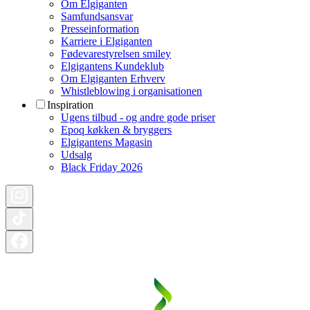
Om Elgiganten
Samfundsansvar
Presseinformation
Karriere i Elgiganten
Fødevarestyrelsen smiley
Elgigantens Kundeklub
Om Elgiganten Erhverv
Whistleblowing i organisationen
Inspiration
Ugens tilbud - og andre gode priser
Epoq køkken & bryggers
Elgigantens Magasin
Udsalg
Black Friday 2026