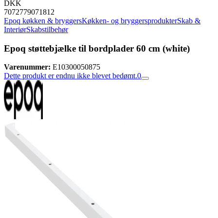
DKK
7072779071812
Epoq køkken & bryggers
Køkken- og bryggersprodukter
Skab &
Interiør
Skabstilbehør
Epoq støttebjælke til bordplader 60 cm (white)
Varenummer:
E10300050875
Dette produkt er endnu ikke blevet bedømt.
0