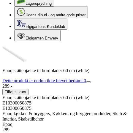
Lageroprydning
Ugens tilbud - og andre gode priser
Elgigantens Kundeklub
Elgiganten Erhverv
Epoq støttebjælke til bordplader 60 cm (white)
Dette produkt er endnu ikke blevet bedømt.
0
289.-
Tilføj til kurv
Epoq støttebjælke til bordplader 60 cm (white)
E10300050875
E10300050875
Epoq køkken & bryggers, Køkken- og bryggersprodukter, Skab &
Interiør, Skabstilbehør
Epoq
289