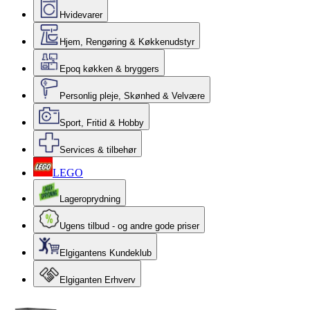
Hvidevarer
Hjem, Rengøring & Køkkenudstyr
Epoq køkken & bryggers
Personlig pleje, Skønhed & Velvære
Sport, Fritid & Hobby
Services & tilbehør
LEGO
Lageroprydning
Ugens tilbud - og andre gode priser
Elgigantens Kundeklub
Elgiganten Erhverv