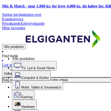
Mix & Match - spar 1.000 kr. for hver 4.000 kr. du køber for. Kl
Spring navigationen over
Kundeservice
Privatkunde
Erhvervskunde
Mine favoritter
Alle produkter
Find butik
Alle produkter
Log ind
TV, Lyd & Smart Home
Indkøbskurv
Computer & Kontor
Mobil, Tablet & Smartwatch
Gaming
Hardware