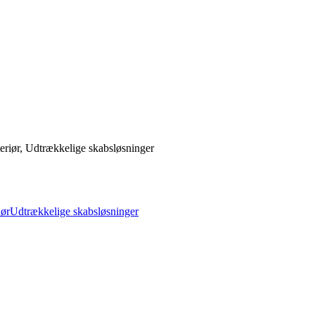
riør, Udtrækkelige skabsløsninger
iør
Udtrækkelige skabsløsninger