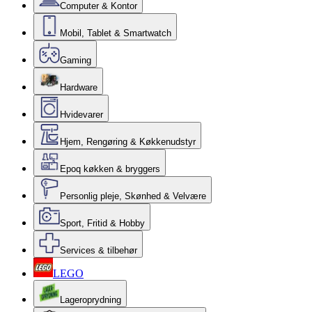
Computer & Kontor
Mobil, Tablet & Smartwatch
Gaming
Hardware
Hvidevarer
Hjem, Rengøring & Køkkenudstyr
Epoq køkken & bryggers
Personlig pleje, Skønhed & Velvære
Sport, Fritid & Hobby
Services & tilbehør
LEGO
Lageroprydning