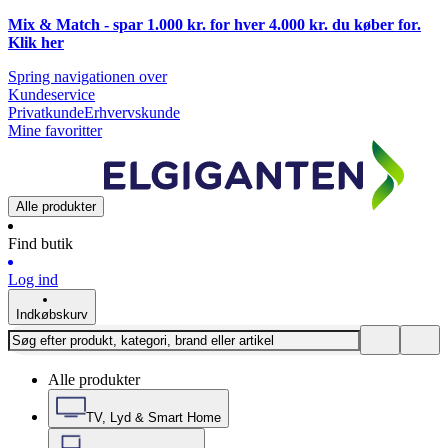
Mix & Match - spar 1.000 kr. for hver 4.000 kr. du køber for.
Klik
her
Spring navigationen over
Kundeservice
Privatkunde
Erhvervskunde
Mine favoritter
Alle produkter
Find butik
Log ind
Indkøbskurv
Alle produkter
TV, Lyd & Smart Home