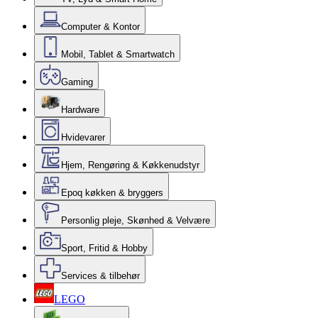
Computer & Kontor
Mobil, Tablet & Smartwatch
Gaming
Hardware
Hvidevarer
Hjem, Rengøring & Køkkenudstyr
Epoq køkken & bryggers
Personlig pleje, Skønhed & Velvære
Sport, Fritid & Hobby
Services & tilbehør
LEGO