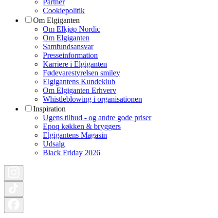
Partner
Cookiepolitik
Om Elgiganten
Om Elkjøp Nordic
Om Elgiganten
Samfundsansvar
Presseinformation
Karriere i Elgiganten
Fødevarestyrelsen smiley
Elgigantens Kundeklub
Om Elgiganten Erhverv
Whistleblowing i organisationen
Inspiration
Ugens tilbud - og andre gode priser
Epoq køkken & bryggers
Elgigantens Magasin
Udsalg
Black Friday 2026