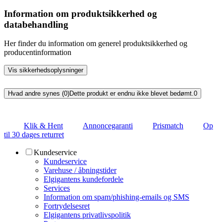
Information om produktsikkerhed og
databehandling
Her finder du information om generel produktsikkerhed og
producentinformation
Vis sikkerhedsoplysninger
Hvad andre synes (0)
Dette produkt er endnu ikke blevet bedømt.
0
Klik & Hent
Annoncegaranti
Prismatch
Op
til 30 dages returret
Kundeservice
Kundeservice
Varehuse / åbningstider
Elgigantens kundefordele
Services
Information om spam/phishing-emails og SMS
Fortrydelsesret
Elgigantens privatlivspolitik