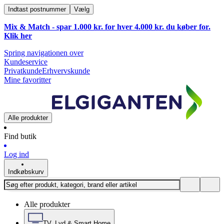
Indtast postnummer
Vælg
Mix & Match - spar 1.000 kr. for hver 4.000 kr. du køber for.
Klik
her
Spring navigationen over
Kundeservice
Privatkunde
Erhvervskunde
Mine favoritter
Alle produkter
Find butik
Log ind
Indkøbskurv
Alle produkter
TV, Lyd & Smart Home