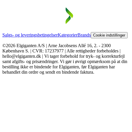
Salgs- og leveringsbetingelser
Kategorier
Brands
Cookie indstillinger
©2026 Elgiganten A/S | Arne Jacobsens Allé 16, 2. - 2300
København S. | CVR: 17237977 | Alle rettigheder forbeholdes |
hello@elgiganten.dk | Vi tager forbehold for tryk- og korrekturfejl
samt afgifts- og prisændringer. Vi gør i øvrigt opmærksom på at din
bestilling ikke er bindende for Elgiganten, før Elgiganten har
behandlet din ordre og sendt en bindende faktura.