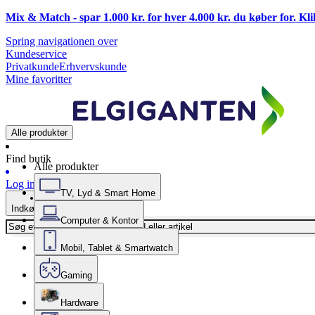
Mix & Match - spar 1.000 kr. for hver 4.000 kr. du køber for. Kl
Spring navigationen over
Kundeservice
Privatkunde
Erhvervskunde
Mine favoritter
Alle produkter
Find butik
Alle produkter
Log ind
TV, Lyd & Smart Home
Indkøbskurv
Computer & Kontor
Mobil, Tablet & Smartwatch
Gaming
Hardware