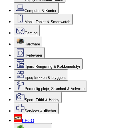
Computer & Kontor
Mobil, Tablet & Smartwatch
Gaming
Hardware
Hvidevarer
Hjem, Rengøring & Køkkenudstyr
Epoq køkken & bryggers
Personlig pleje, Skønhed & Velvære
Sport, Fritid & Hobby
Services & tilbehør
LEGO