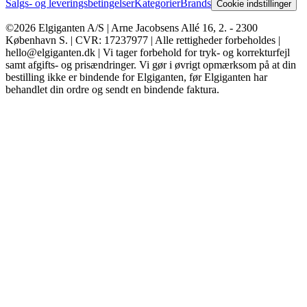
Salgs- og leveringsbetingelser
Kategorier
Brands
Cookie indstillinger
©2026 Elgiganten A/S | Arne Jacobsens Allé 16, 2. - 2300
København S. | CVR: 17237977 | Alle rettigheder forbeholdes |
hello@elgiganten.dk | Vi tager forbehold for tryk- og korrekturfejl
samt afgifts- og prisændringer. Vi gør i øvrigt opmærksom på at din
bestilling ikke er bindende for Elgiganten, før Elgiganten har
behandlet din ordre og sendt en bindende faktura.