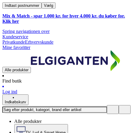
Indtast postnummer
Vælg
Mix & Match - spar 1.000 kr. for hver 4.000 kr. du køber for.
Klik
her
Spring navigationen over
Kundeservice
Privatkunde
Erhvervskunde
Mine favoritter
Alle produkter
Find butik
Log ind
Indkøbskurv
Alle produkter
TV, Lyd & Smart Home