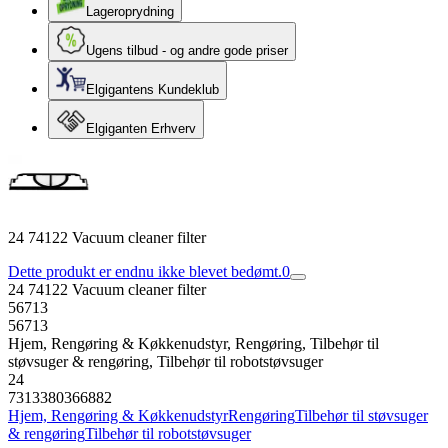
Lageroprydning
Ugens tilbud - og andre gode priser
Elgigantens Kundeklub
Elgiganten Erhverv
24 74122 Vacuum cleaner filter
Dette produkt er endnu ikke blevet bedømt.
0
24 74122 Vacuum cleaner filter
56713
56713
Hjem, Rengøring & Køkkenudstyr, Rengøring, Tilbehør til
støvsuger & rengøring, Tilbehør til robotstøvsuger
24
7313380366882
Hjem, Rengøring & Køkkenudstyr
Rengøring
Tilbehør til støvsuger
& rengøring
Tilbehør til robotstøvsuger