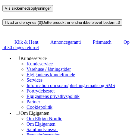
Vis sikkerhedsoplysninger
Hvad andre synes (0)
Dette produkt er endnu ikke blevet bedømt.
0
Klik & Hent
Annoncegaranti
Prismatch
Op
til 30 dages returret
Kundeservice
Kundeservice
Varehuse / åbningstider
Elgigantens kundefordele
Services
Information om spam/phishing-emails og SMS
Fortrydelsesret
Elgigantens privatlivspolitik
Partner
Cookiepolitik
Om Elgiganten
Om Elkjøp Nordic
Om Elgiganten
Samfundsansvar
Presseinformation