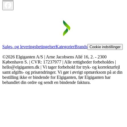
Salgs- og leveringsbetingelser
Kategorier
Brands
Cookie indstillinger
©2026 Elgiganten A/S | Arne Jacobsens Allé 16, 2. - 2300
København S. | CVR: 17237977 | Alle rettigheder forbeholdes |
hello@elgiganten.dk | Vi tager forbehold for tryk- og korrekturfejl
samt afgifts- og prisændringer. Vi gør i øvrigt opmærksom på at din
bestilling ikke er bindende for Elgiganten, før Elgiganten har
behandlet din ordre og sendt en bindende faktura.