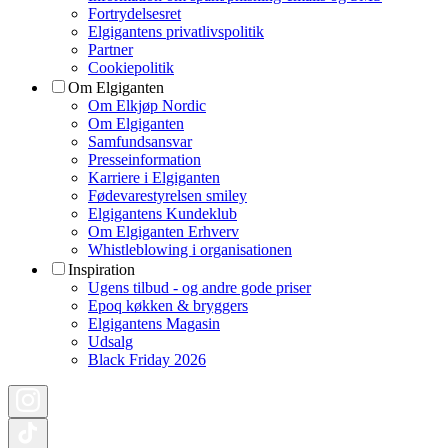
Fortrydelsesret
Elgigantens privatlivspolitik
Partner
Cookiepolitik
Om Elgiganten
Om Elkjøp Nordic
Om Elgiganten
Samfundsansvar
Presseinformation
Karriere i Elgiganten
Fødevarestyrelsen smiley
Elgigantens Kundeklub
Om Elgiganten Erhverv
Whistleblowing i organisationen
Inspiration
Ugens tilbud - og andre gode priser
Epoq køkken & bryggers
Elgigantens Magasin
Udsalg
Black Friday 2026