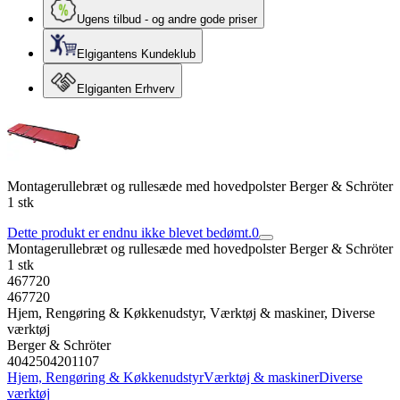
Ugens tilbud - og andre gode priser
Elgigantens Kundeklub
Elgiganten Erhverv
Montagerullebræt og rullesæde med hovedpolster Berger & Schröter
1 stk
Dette produkt er endnu ikke blevet bedømt.
0
Montagerullebræt og rullesæde med hovedpolster Berger & Schröter
1 stk
467720
467720
Hjem, Rengøring & Køkkenudstyr, Værktøj & maskiner, Diverse
værktøj
Berger & Schröter
4042504201107
Hjem, Rengøring & Køkkenudstyr
Værktøj & maskiner
Diverse
værktøj