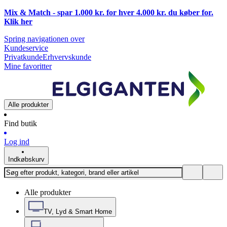
Mix & Match - spar 1.000 kr. for hver 4.000 kr. du køber for.
Klik
her
Spring navigationen over
Kundeservice
Privatkunde
Erhvervskunde
Mine favoritter
Alle produkter
Find butik
Log ind
Indkøbskurv
Alle produkter
TV, Lyd & Smart Home