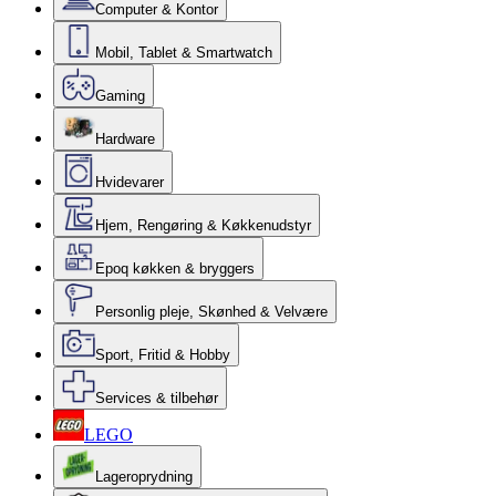
Computer & Kontor
Mobil, Tablet & Smartwatch
Gaming
Hardware
Hvidevarer
Hjem, Rengøring & Køkkenudstyr
Epoq køkken & bryggers
Personlig pleje, Skønhed & Velvære
Sport, Fritid & Hobby
Services & tilbehør
LEGO
Lageroprydning