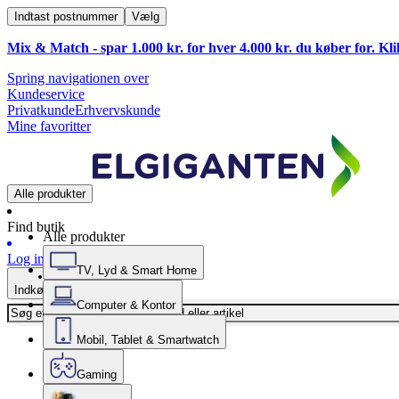
Indtast postnummer
Vælg
Mix & Match - spar 1.000 kr. for hver 4.000 kr. du køber for. Kl
Spring navigationen over
Kundeservice
Privatkunde
Erhvervskunde
Mine favoritter
Alle produkter
Find butik
Alle produkter
Log ind
TV, Lyd & Smart Home
Indkøbskurv
Computer & Kontor
Mobil, Tablet & Smartwatch
Gaming