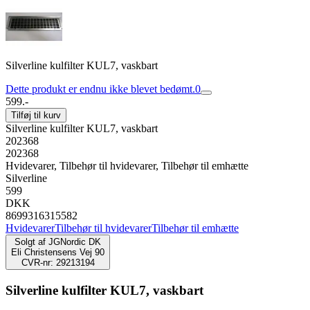
Silverline kulfilter KUL7, vaskbart
Dette produkt er endnu ikke blevet bedømt.
0
599.-
Tilføj til kurv
Silverline kulfilter KUL7, vaskbart
202368
202368
Hvidevarer, Tilbehør til hvidevarer, Tilbehør til emhætte
Silverline
599
DKK
8699316315582
Hvidevarer
Tilbehør til hvidevarer
Tilbehør til emhætte
Solgt af
JGNordic DK
Eli Christensens Vej 90
CVR-nr: 29213194
Silverline kulfilter KUL7, vaskbart