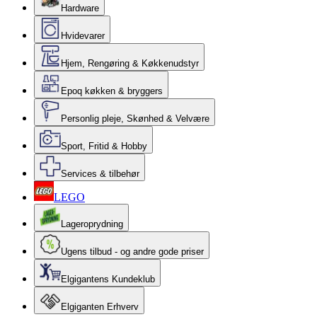
Hardware
Hvidevarer
Hjem, Rengøring & Køkkenudstyr
Epoq køkken & bryggers
Personlig pleje, Skønhed & Velvære
Sport, Fritid & Hobby
Services & tilbehør
LEGO
Lageroprydning
Ugens tilbud - og andre gode priser
Elgigantens Kundeklub
Elgiganten Erhverv