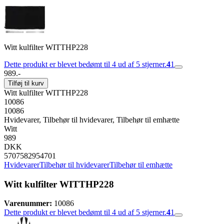
Witt kulfilter WITTHP228
Dette produkt er blevet bedømt til 4 ud af 5 stjerner.
4
1
989.-
Tilføj til kurv
Witt kulfilter WITTHP228
10086
10086
Hvidevarer, Tilbehør til hvidevarer, Tilbehør til emhætte
Witt
989
DKK
5707582954701
Hvidevarer
Tilbehør til hvidevarer
Tilbehør til emhætte
Witt kulfilter WITTHP228
Varenummer:
10086
Dette produkt er blevet bedømt til 4 ud af 5 stjerner.
4
1