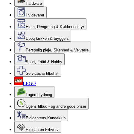
Hardware
Hvidevarer
Hjem, Rengøring & Køkkenudstyr
Epoq køkken & bryggers
Personlig pleje, Skønhed & Velvære
Sport, Fritid & Hobby
Services & tilbehør
LEGO
Lageroprydning
Ugens tilbud - og andre gode priser
Elgigantens Kundeklub
Elgiganten Erhverv