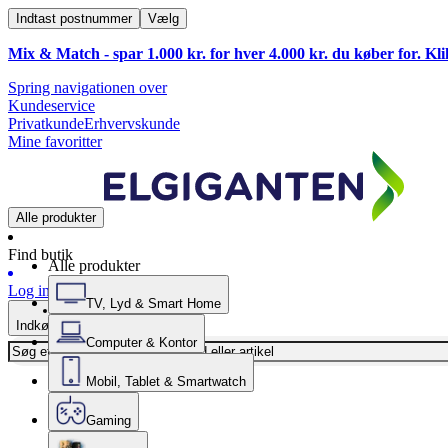
Indtast postnummer
Vælg
Mix & Match - spar 1.000 kr. for hver 4.000 kr. du køber for. Kl
Spring navigationen over
Kundeservice
Privatkunde
Erhvervskunde
Mine favoritter
Alle produkter
Find butik
Alle produkter
Log ind
TV, Lyd & Smart Home
Indkøbskurv
Computer & Kontor
Mobil, Tablet & Smartwatch
Gaming