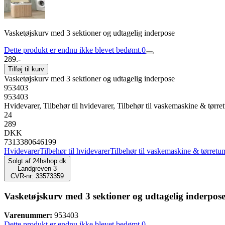
Vasketøjskurv med 3 sektioner og udtagelig inderpose
Dette produkt er endnu ikke blevet bedømt.
0
289.-
Tilføj til kurv
Vasketøjskurv med 3 sektioner og udtagelig inderpose
953403
953403
Hvidevarer, Tilbehør til hvidevarer, Tilbehør til vaskemaskine & tørre
24
289
DKK
7313380646199
Hvidevarer
Tilbehør til hvidevarer
Tilbehør til vaskemaskine & tørretu
Solgt af
24hshop dk
Landgreven 3
CVR-nr: 33573359
Vasketøjskurv med 3 sektioner og udtagelig inderpos
Varenummer:
953403
Dette produkt er endnu ikke blevet bedømt.
0