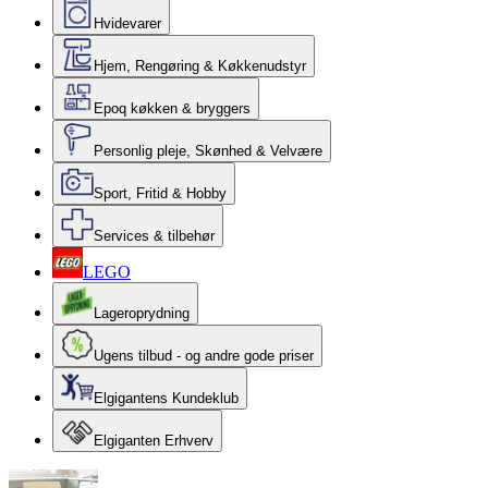
Hvidevarer
Hjem, Rengøring & Køkkenudstyr
Epoq køkken & bryggers
Personlig pleje, Skønhed & Velvære
Sport, Fritid & Hobby
Services & tilbehør
LEGO
Lageroprydning
Ugens tilbud - og andre gode priser
Elgigantens Kundeklub
Elgiganten Erhverv