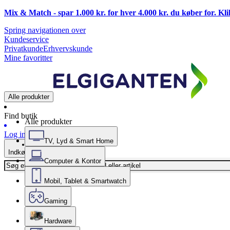
Mix & Match - spar 1.000 kr. for hver 4.000 kr. du køber for. Kl
Spring navigationen over
Kundeservice
Privatkunde
Erhvervskunde
Mine favoritter
Alle produkter
Find butik
Alle produkter
Log ind
TV, Lyd & Smart Home
Indkøbskurv
Computer & Kontor
Mobil, Tablet & Smartwatch
Gaming
Hardware